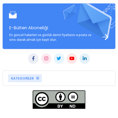
E-Bülten Aboneliği
En güncel haberleri ve günlük demir fiyatlarını e-posta ve
sms olarak almak için kayıt olun.
KATEGORİLER