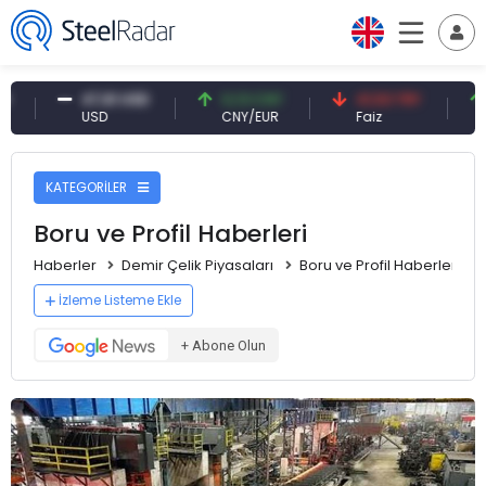
USD
0,13 CNY
41,53 TRY
83,27 USD
CNY/EUR
Faiz
Petrol(brent)
KATEGORİLER
Boru ve Profil Haberleri
Haberler
Demir Çelik Piyasaları
Boru ve Profil Haberleri
İzleme Listeme Ekle
+ Abone Olun