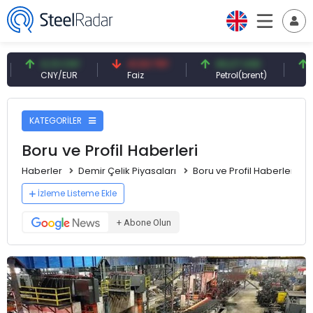
41,53 TRY
83,27 USD
6,74 USD
Faiz
Petrol(brent)
Bakır(lb)
KATEGORİLER
Boru ve Profil Haberleri
Haberler
Demir Çelik Piyasaları
Boru ve Profil Haberleri
İzleme Listeme Ekle
+ Abone Olun