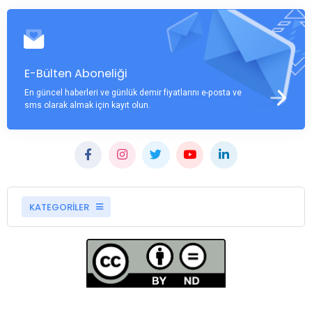
E-Bülten Aboneliği
En güncel haberleri ve günlük demir fiyatlarını e-posta ve
sms olarak almak için kayıt olun.
KATEGORİLER