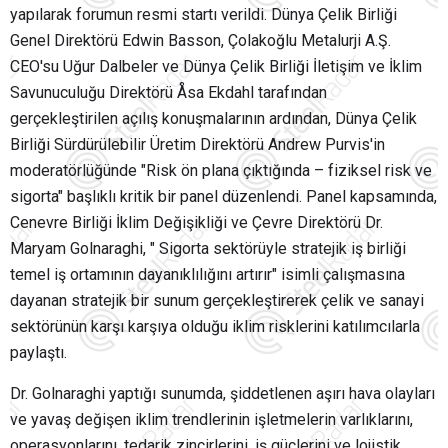
yapılarak forumun resmi startı verildi. Dünya Çelik Birliği
Genel Direktörü Edwin Basson, Çolakoğlu Metalurji A.Ş.
CEO'su Uğur Dalbeler ve Dünya Çelik Birliği İletişim ve İklim
Savunuculuğu Direktörü Åsa Ekdahl tarafından
gerçekleştirilen açılış konuşmalarının ardından, Dünya Çelik
Birliği Sürdürülebilir Üretim Direktörü Andrew Purvis'in
moderatörlüğünde "Risk ön plana çıktığında – fiziksel risk ve
sigorta" başlıklı kritik bir panel düzenlendi. Panel kapsamında,
Cenevre Birliği İklim Değişikliği ve Çevre Direktörü Dr.
Maryam Golnaraghi, " Sigorta sektörüyle stratejik iş birliği
temel iş ortamının dayanıklılığını artırır" isimli çalışmasına
dayanan stratejik bir sunum gerçekleştirerek çelik ve sanayi
sektörünün karşı karşıya olduğu iklim risklerini katılımcılarla
paylaştı.
Dr. Golnaraghi yaptığı sunumda, şiddetlenen aşırı hava olayları
ve yavaş değişen iklim trendlerinin işletmelerin varlıklarını,
operasyonlarını, tedarik zincirlerini, iş güçlerini ve lojistik