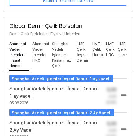
Bildirim Tercihlerini Düzenle
Global Demir Çelik Borsaları
Demir Çelik Endeksleri, Fiyat ve Haberleri
Shanghai
Shanghai
Shanghai
LME
LME
LME
LME
Vadeli
Vadeli
Vadeli
Çelik
Çelik
Çelik
Çelik
İşlemler-
İşlemler
İşlemler-
İnşaat
Hurda
HRC
Hasır
İnşaat
HRC
Paslanmaz
Demiri
demiri
Çelik
Shanghai Vadeli İşlemler İnşaat Demiri 1 ay vadeli
Shanghai Vadeli İşlemler- İnşaat Demiri -
0,00
1 ay vadeli
-0,00
(0,00)
05.08.2026
Shanghai Vadeli İşlemler İnşaat Demiri 2 Ay Vadeli
Shanghai Vadeli İşlemler- İnşaat Demiri-
0,00
2 Ay Vadeli
-0,00