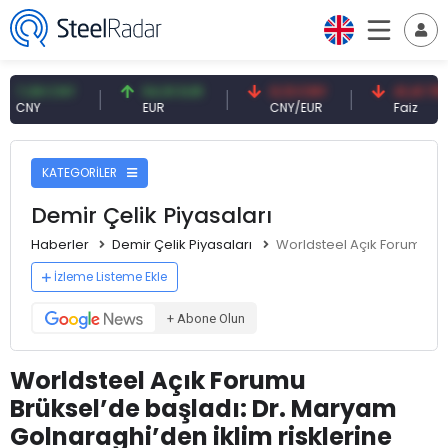
8 CNY
54,91 EUR
0,13 CNY
41,41 TRY
EUR
CNY/EUR
Faiz
KATEGORİLER
Demir Çelik Piyasaları
Haberler
Demir Çelik Piyasaları
Worldsteel Açık Forumu Brü
İzleme Listeme Ekle
+ Abone Olun
Worldsteel Açık Forumu
Brüksel’de başladı: Dr. Maryam
Golnaraghi’den iklim risklerine