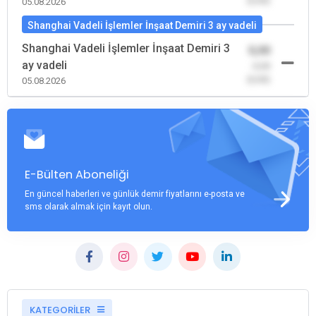
(0,00)
05.08.2026
Shanghai Vadeli İşlemler İnşaat Demiri 3 ay vadeli
Shanghai Vadeli İşlemler İnşaat Demiri 3
0,00
ay vadeli
-0,00
(0,00)
05.08.2026
E-Bülten Aboneliği
En güncel haberleri ve günlük demir fiyatlarını e-posta ve
sms olarak almak için kayıt olun.
KATEGORİLER