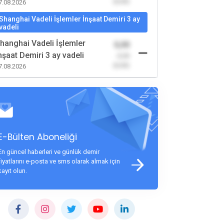
(0,00)
7.08.2026
Shanghai Vadeli İşlemler İnşaat Demiri 3 ay
vadeli
hanghai Vadeli İşlemler
0,00
nşaat Demiri 3 ay vadeli
-0,00
(0,00)
7.08.2026
E-Bülten Aboneliği
En güncel haberleri ve günlük demir
fiyatlarını e-posta ve sms olarak almak için
kayıt olun.