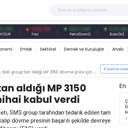
41,53 TRY
83,27 USD
6,74 USD
Faiz
Petrol(brent)
Bakır(lb)
konomi
Emlak
Sektörel
Dernek ve Kuruluşlar
Analiz
İzleme List
MS group’tan aldığı MP 3150 dövme presi için nihai kabul verdi
an aldığı MP 3150
En
ihai kabul verdi
Ç
E
keti, SMS group tarafından tedarik edilen tam
k
7
alıp dövme presinin başarılı şekilde devreye