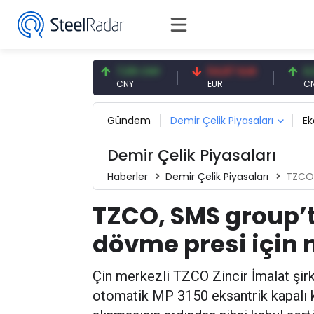
,59 USD
7,09 CNY
54,87 EUR
0,13 CNY
D
CNY
EUR
CNY/EUR
Gündem
Demir Çelik Piyasaları
E
Demir Çelik Piyasaları
Haberler
Demir Çelik Piyasaları
TZCO, S
TZCO, SMS group’t
dövme presi için n
Çin merkezli TZCO Zincir İmalat şir
otomatik MP 3150 eksantrik kapalı k