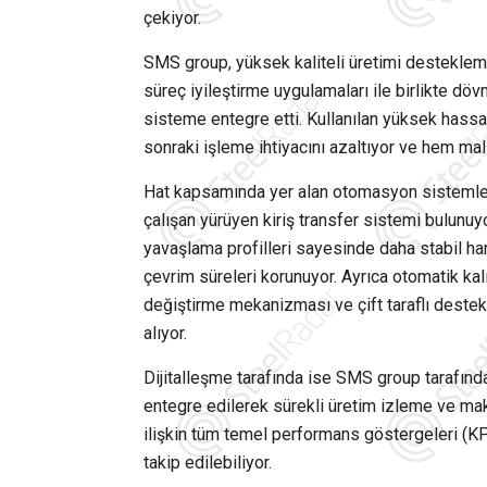
çekiyor.
SMS group, yüksek kaliteli üretimi destekle
süreç iyileştirme uygulamaları ile birlikte d
sisteme entegre etti. Kullanılan yüksek hass
sonraki işleme ihtiyacını azaltıyor ve hem ma
Hat kapsamında yer alan otomasyon sistemler
çalışan yürüyen kiriş transfer sistemi bulunu
yavaşlama profilleri sayesinde daha stabil ha
çevrim süreleri korunuyor. Ayrıca otomatik kal
değiştirme mekanizması ve çift taraflı destek
alıyor.
Dijitalleşme tarafında ise SMS group tarafın
entegre edilerek sürekli üretim izleme ve maki
ilişkin tüm temel performans göstergeleri (KPI
takip edilebiliyor.