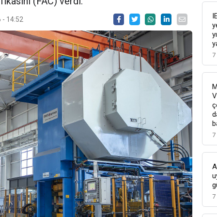
fikasını (FAC) verdi.
I
 - 14:52
y
y
y
7
M
V
ç
d
b
7
A
u
g
7