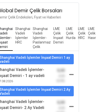
Global Demir Çelik Borsaları
emir Çelik Endeksleri, Fiyat ve Haberleri
hanghai
Shanghai
Shanghai
LME
LME
LME
LME
adeli
Vadeli
Vadeli
Çelik
Çelik
Çelik
Çelik
şlemler-
İşlemler
İşlemler-
İnşaat
Hurda
HRC
Hasır
nşaat
HRC
Paslanmaz
Demiri
emiri
Çelik
Shanghai Vadeli İşlemler İnşaat Demiri 1 ay
vadeli
hanghai Vadeli İşlemler-
0,00
nşaat Demiri - 1 ay vadeli
-0,00
(0,00)
7.08.2026
Shanghai Vadeli İşlemler İnşaat Demiri 2 Ay
Vadeli
hanghai Vadeli İşlemler-
0,00
nşaat Demiri- 2 Ay Vadeli
-0,00