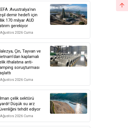
EEFA :Avustralya’nın
eşil demir hedefi için
ıllık 170 milyar AUD
atırım gerekiyor
 Ağustos 2026 Cuma
alezya, Çin, Tayvan ve
ietnam’dan kaplamalı
elik ithalatına anti-
amping soruşturması
aşlattı
 Ağustos 2026 Cuma
lman çelik sektörü
yardı! Düşük su arz
üvenliğini tehdit ediyor
 Ağustos 2026 Cuma