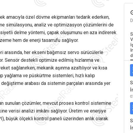
mek amacıyla özel dövme ekipmanları tedarik ederken,
D
övme simülasyonu, analiz ve optimizasyon çözümlerini de
asiyetli delme yöntemi, çapak oluşumunu en aza indirerek
S
V
lzeme hem de enerji tasarrufu sağlıyor.
İ
İ
i arasında, her ekseni bağımsız servo sürücülerle
d
yor. Sensör destekli optimize edilmiş hızlanma ve
reket sağlanırken, mekanik aşınma azaltılıyor ve kısa
ıp yağlama ve püskürtme sistemleri, hızlı kalıp
S
 değiştirme arabası da sistemin parçaları arasında yer
İ
0
dan sunulan çözümler, mevcut proses kontrol sistemine
ne verisi analizi imkânı sağlıyor. Üretim ve enerjiye
), büyük ölçekli kontrol paneli üzerinden anlık olarak
S
İ