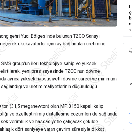
L
ç
b
e
7
zhong şehri Yuci Bölgesi’nde bulunan TZCO Sanayi
geçerek ekskavatörler için ray bağlantıları üretimine
, SMS group’un ileri teknolojiye sahip ve yüksek
lirtilerek, yeni pres sayesinde TZCO’nun dövme
lamada ayrıca yüksek hassasiyetli dövme süreci ve minimum
v
ağlandığı ve üretim maliyetlerinin düşürüldüğü
0 ton (31,5 meganewton) olan MP 3150 kapalı kalıp
iği ve özelleştirilmiş dijitalleşme çözümleri de sağlandı.
sek verimlilik ve hassasiyetle çalışacak şekilde
yaklaşık dört saniyeye varan çevrim süresiyle dikkat