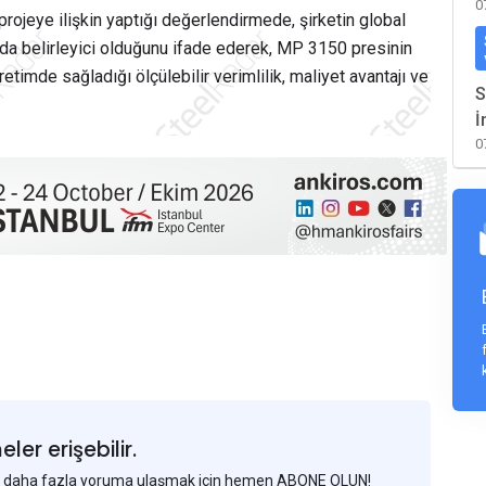
0
ojeye ilişkin yaptığı değerlendirmede, şirketin global
 da belirleyici olduğunu ifade ederek, MP 3150 presinin
etimde sağladığı ölçülebilir verimlilik, maliyet avantajı ve
S
İ
0
er erişebilir.
 ve daha fazla yoruma ulaşmak için hemen ABONE OLUN!