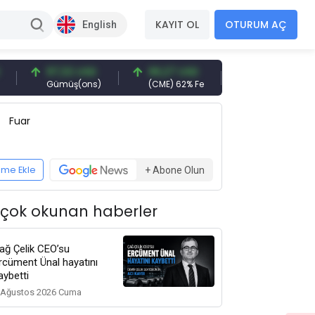
KAYIT OL
OTURUM AÇ
English
97,32 USD
96,27 USD
377,25 USD
Gümüş(ons)
(CME) 62% Fe
Gemi Söküm
Fuar
eme Ekle
+ Abone Olun
 çok okunan haberler
ağ Çelik CEO’su
rcüment Ünal hayatını
aybetti
 Ağustos 2026 Cuma