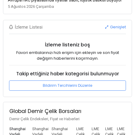
5 Ağustos 2026 Çarşamba
Genişlet
İzleme Listesi
İzleme listeniz boş
Favori emtialarınızı hızlı erişim için ekleyin ve son fiyat
değişim haberlerini kaçırmayın.
Takip ettiğiniz haber kategorisi bulunmuyor
Bildirim Tercihlerini Düzenle
Global Demir Çelik Borsaları
Demir Çelik Endeksleri, Fiyat ve Haberleri
Shanghai
Shanghai
Shanghai
LME
LME
LME
LME
Vadeli
Vadeli
Vadeli
Çelik
Çelik
Çelik
Çelik