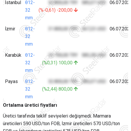
İstanbul
θ12-
32.800,00 TRY
585,07 USD
06.07.202
32
(%-0,61) -200,00
mm
İzmir
θ12-
31.800,00 TRY
567,23 USD
06.07.202
32
mm
Karabük
θ12-
32.700,00 TRY
583,28 USD
06.07.202
32
(%0,31) 100,00
mm
Payas
θ12-
32.800,00 TRY
585,07 USD
06.07.202
32
(%2,44) 800,00
mm
Ortalama üretici fiyatları
Üretici tarafında teklif seviyeleri değişmedi. Marmara
üreticileri 590 USD/ton FOB, İzmir üreticileri 570 USD/ton