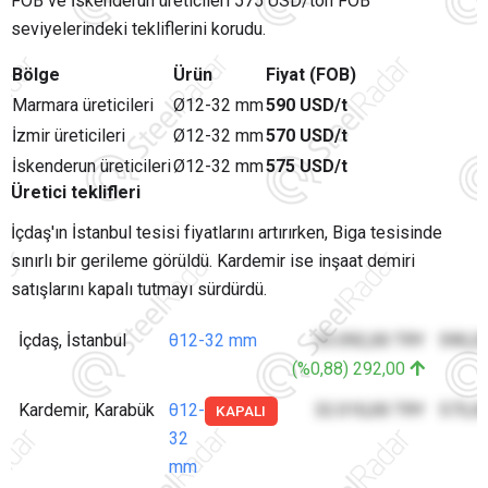
FOB ve İskenderun üreticileri 575 USD/ton FOB
seviyelerindeki tekliflerini korudu.
Bölge
Ürün
Fiyat (FOB)
Marmara üreticileri
Ø12-32 mm
590 USD/t
İzmir üreticileri
Ø12-32 mm
570 USD/t
İskenderun üreticileri
Ø12-32 mm
575 USD/t
Üretici teklifleri
İçdaş'ın İstanbul tesisi fiyatlarını artırırken, Biga tesisinde
sınırlı bir gerileme görüldü. Kardemir ise inşaat demiri
satışlarını kapalı tutmayı sürdürdü.
İçdaş, İstanbul
θ12-32 mm
33.092,00 TRY
590,2
(%0,88) 292,00
Kardemir, Karabük
θ12-
32.010,00 TRY
573,0
KAPALI
32
mm