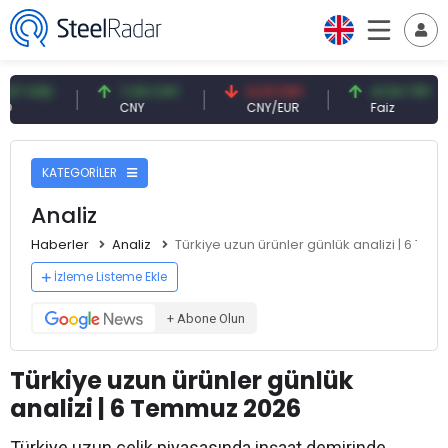
SD
7,09 CNY
0,13 CNY
41,54 TRY
CNY
CNY/EUR
Faiz
KATEGORİLER
Analiz
Haberler
Analiz
Türkiye uzun ürünler günlük analizi | 6 T
İzleme Listeme Ekle
+ Abone Olun
Türkiye uzun ürünler günlük
analizi | 6 Temmuz 2026
Türkiye uzun çelik piyasasında inşaat demirinde