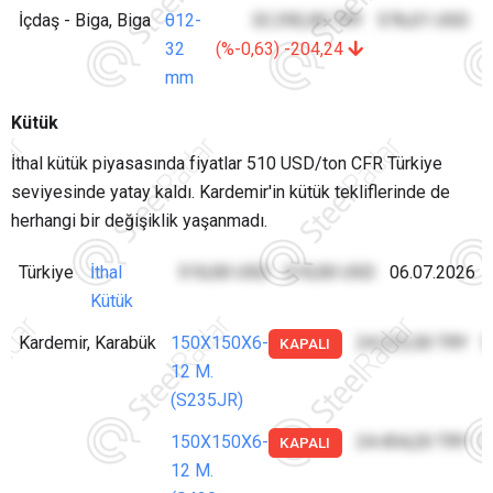
İçdaş - Biga, Biga
θ12-
32.292,00 TRY
576,01 USD
0
32
(%-0,63) -204,24
mm
Kütük
İthal kütük piyasasında fiyatlar 510 USD/ton CFR Türkiye
seviyesinde yatay kaldı. Kardemir'in kütük tekliflerinde de
herhangi bir değişiklik yaşanmadı.
Türkiye
İthal
510,00 USD
510,00 USD
06.07.2026
Kütük
Kardemir, Karabük
150X150X6-
24.223,50 TRY
5
KAPALI
12 M.
(S235JR)
150X150X6-
24.454,20 TRY
5
KAPALI
12 M.