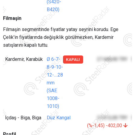
(S420-
B420)
Filmaşin
Filmaşin segmentinde fiyatlar yatay seyrini korudu. Ege
Çelik'in fiyatlarında değişiklik görülmezken, Kardemir
satışlarını kapalı tuttu.
Kardemir, Karabük
Ø 6-7-
27.440,90 TRY
5
KAPALI
8-9-10-
12-....28
mm
(SAE
1008-
1010)
İçdaş - Biga, Biga
Düz Kangal
27.612,00 TRY
5
(%-1,45) -402,00
Profil