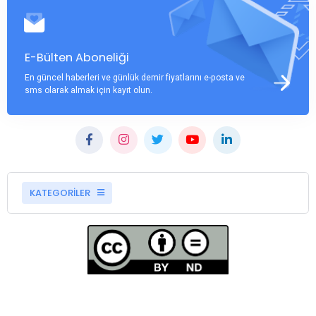
E-Bülten Aboneliği
En güncel haberleri ve günlük demir fiyatlarını e-posta ve
sms olarak almak için kayıt olun.
KATEGORİLER