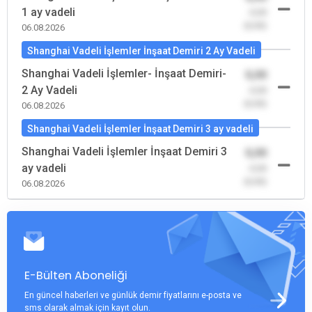
1 ay vadeli
-0,00
(0,00)
06.08.2026
Shanghai Vadeli İşlemler İnşaat Demiri 2 Ay Vadeli
Shanghai Vadeli İşlemler- İnşaat Demiri-
0,00
2 Ay Vadeli
-0,00
(0,00)
06.08.2026
Shanghai Vadeli İşlemler İnşaat Demiri 3 ay vadeli
Shanghai Vadeli İşlemler İnşaat Demiri 3
0,00
ay vadeli
-0,00
(0,00)
06.08.2026
E-Bülten Aboneliği
En güncel haberleri ve günlük demir fiyatlarını e-posta ve
sms olarak almak için kayıt olun.