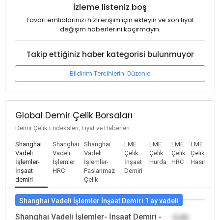
İzleme listeniz boş
Favori emtialarınızı hızlı erişim için ekleyin ve son fiyat
değişim haberlerini kaçırmayın.
Takip ettiğiniz haber kategorisi bulunmuyor
Bildirim Tercihlerini Düzenle
Global Demir Çelik Borsaları
Demir Çelik Endeksleri, Fiyat ve Haberleri
Shanghai
Shanghai
Shanghai
LME
LME
LME
LME
Vadeli
Vadeli
Vadeli
Çelik
Çelik
Çelik
Çelik
İşlemler-
İşlemler
İşlemler-
İnşaat
Hurda
HRC
Hasır
İnşaat
HRC
Paslanmaz
Demiri
demiri
Çelik
Shanghai Vadeli İşlemler İnşaat Demiri 1 ay vadeli
Shanghai Vadeli İşlemler- İnşaat Demiri -
0,00