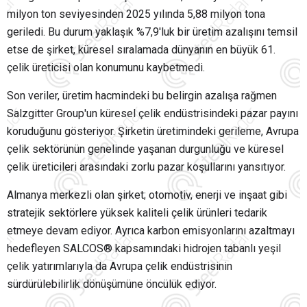
milyon ton seviyesinden 2025 yılında 5,88 milyon tona
geriledi. Bu durum yaklaşık %7,9'luk bir üretim azalışını temsil
etse de şirket, küresel sıralamada dünyanın en büyük 61.
çelik üreticisi olan konumunu kaybetmedi.
Son veriler, üretim hacmindeki bu belirgin azalışa rağmen
Salzgitter Group'un küresel çelik endüstrisindeki pazar payını
koruduğunu gösteriyor. Şirketin üretimindeki gerileme, Avrupa
çelik sektörünün genelinde yaşanan durgunluğu ve küresel
çelik üreticileri arasındaki zorlu pazar koşullarını yansıtıyor.
Almanya merkezli olan şirket; otomotiv, enerji ve inşaat gibi
stratejik sektörlere yüksek kaliteli çelik ürünleri tedarik
etmeye devam ediyor. Ayrıca karbon emisyonlarını azaltmayı
hedefleyen SALCOS® kapsamındaki hidrojen tabanlı yeşil
çelik yatırımlarıyla da Avrupa çelik endüstrisinin
sürdürülebilirlik dönüşümüne öncülük ediyor.