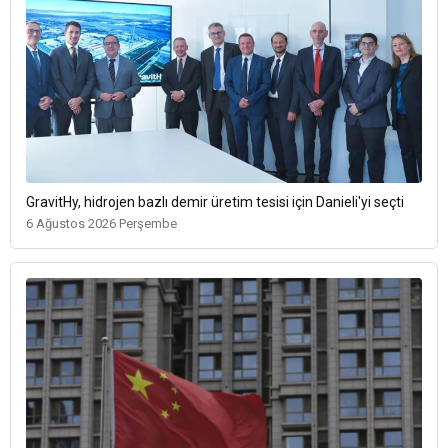
GravitHy, hidrojen bazlı demir üretim tesisi için Danieli'yi seçti
6 Ağustos 2026 Perşembe