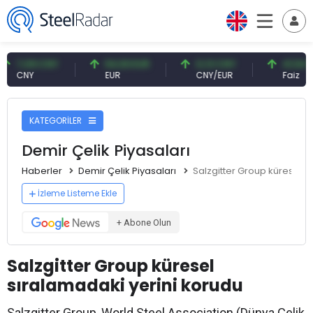
,09 CNY
54,93 EUR
0,13 CNY
41,54 TRY
NY
EUR
CNY/EUR
Faiz
KATEGORİLER
Demir Çelik Piyasaları
Haberler
Demir Çelik Piyasaları
Salzgitter Group küresel s
İzleme Listeme Ekle
+ Abone Olun
Salzgitter Group küresel
sıralamadaki yerini korudu
Salzgitter Group, World Steel Association (Dünya Çelik