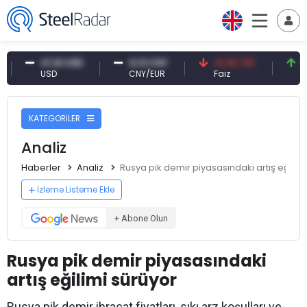
47,61 USD
0,13 CNY
41,30 TRY
83,79 
USD
CNY/EUR
Faiz
Petrol(b
KATEGORİLER
Analiz
Haberler
Analiz
Rusya pik demir piyasasındaki artış eğilim
İzleme Listeme Ekle
+ Abone Olun
Rusya pik demir piyasasındaki
artış eğilimi sürüyor
Rusya pik demir ihracat fiyatları, sıkı arz koşulları ve