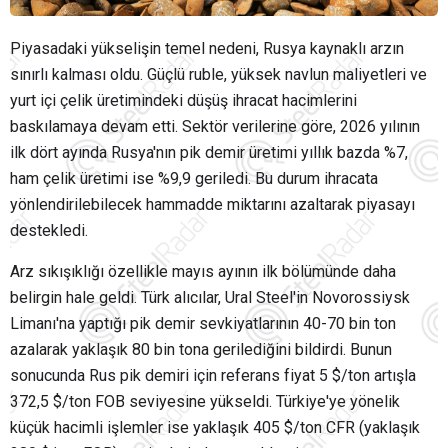
Piyasadaki yükselişin temel nedeni, Rusya kaynaklı arzın
sınırlı kalması oldu. Güçlü ruble, yüksek navlun maliyetleri ve
yurt içi çelik üretimindeki düşüş ihracat hacimlerini
baskılamaya devam etti. Sektör verilerine göre, 2026 yılının
ilk dört ayında Rusya'nın pik demir üretimi yıllık bazda %7,
ham çelik üretimi ise %9,9 geriledi. Bu durum ihracata
yönlendirilebilecek hammadde miktarını azaltarak piyasayı
destekledi.
Arz sıkışıklığı özellikle mayıs ayının ilk bölümünde daha
belirgin hale geldi. Türk alıcılar, Ural Steel'in Novorossiysk
Limanı'na yaptığı pik demir sevkiyatlarının 40-70 bin ton
azalarak yaklaşık 80 bin tona gerilediğini bildirdi. Bunun
sonucunda Rus pik demiri için referans fiyat 5 $/ton artışla
372,5 $/ton FOB seviyesine yükseldi. Türkiye'ye yönelik
küçük hacimli işlemler ise yaklaşık 405 $/ton CFR (yaklaşık