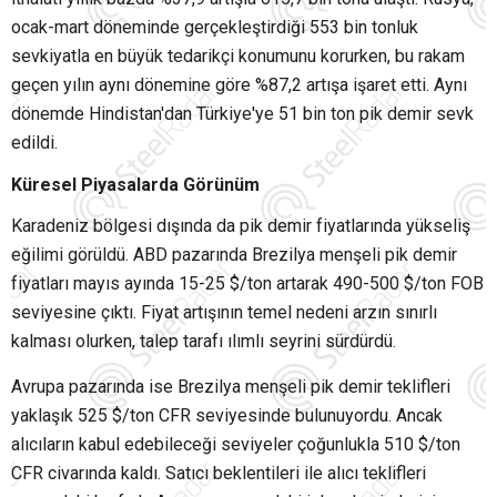
ocak-mart döneminde gerçekleştirdiği 553 bin tonluk
sevkiyatla en büyük tedarikçi konumunu korurken, bu rakam
geçen yılın aynı dönemine göre %87,2 artışa işaret etti. Aynı
dönemde Hindistan'dan Türkiye'ye 51 bin ton pik demir sevk
edildi.
Küresel Piyasalarda Görünüm
Karadeniz bölgesi dışında da pik demir fiyatlarında yükseliş
eğilimi görüldü. ABD pazarında Brezilya menşeli pik demir
fiyatları mayıs ayında 15-25 $/ton artarak 490-500 $/ton FOB
seviyesine çıktı. Fiyat artışının temel nedeni arzın sınırlı
kalması olurken, talep tarafı ılımlı seyrini sürdürdü.
Avrupa pazarında ise Brezilya menşeli pik demir teklifleri
yaklaşık 525 $/ton CFR seviyesinde bulunuyordu. Ancak
alıcıların kabul edebileceği seviyeler çoğunlukla 510 $/ton
CFR civarında kaldı. Satıcı beklentileri ile alıcı teklifleri