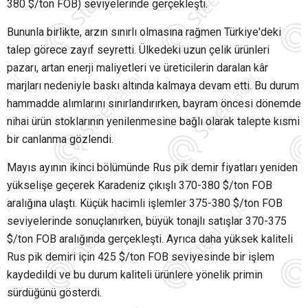
380 $/ton FOB) seviyelerinde gerçekleşti.
Bununla birlikte, arzın sınırlı olmasına rağmen Türkiye'deki
talep görece zayıf seyretti. Ülkedeki uzun çelik ürünleri
pazarı, artan enerji maliyetleri ve üreticilerin daralan kâr
marjları nedeniyle baskı altında kalmaya devam etti. Bu durum
hammadde alımlarını sınırlandırırken, bayram öncesi dönemde
nihai ürün stoklarının yenilenmesine bağlı olarak talepte kısmi
bir canlanma gözlendi.
Mayıs ayının ikinci bölümünde Rus pik demir fiyatları yeniden
yükselişe geçerek Karadeniz çıkışlı 370-380 $/ton FOB
aralığına ulaştı. Küçük hacimli işlemler 375-380 $/ton FOB
seviyelerinde sonuçlanırken, büyük tonajlı satışlar 370-375
$/ton FOB aralığında gerçekleşti. Ayrıca daha yüksek kaliteli
Rus pik demiri için 425 $/ton FOB seviyesinde bir işlem
kaydedildi ve bu durum kaliteli ürünlere yönelik primin
sürdüğünü gösterdi.