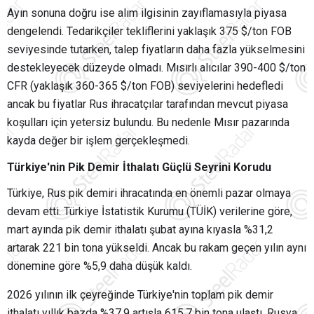
Ayın sonuna doğru ise alım ilgisinin zayıflamasıyla piyasa
dengelendi. Tedarikçiler tekliflerini yaklaşık 375 $/ton FOB
seviyesinde tutarken, talep fiyatların daha fazla yükselmesini
destekleyecek düzeyde olmadı. Mısırlı alıcılar 390-400 $/ton
CFR (yaklaşık 360-365 $/ton FOB) seviyelerini hedefledi
ancak bu fiyatlar Rus ihracatçılar tarafından mevcut piyasa
koşulları için yetersiz bulundu. Bu nedenle Mısır pazarında
kayda değer bir işlem gerçekleşmedi.
Türkiye'nin Pik Demir İthalatı Güçlü Seyrini Korudu
Türkiye, Rus pik demiri ihracatında en önemli pazar olmaya
devam etti. Türkiye İstatistik Kurumu (TÜİK) verilerine göre,
mart ayında pik demir ithalatı şubat ayına kıyasla %31,2
artarak 221 bin tona yükseldi. Ancak bu rakam geçen yılın aynı
dönemine göre %5,9 daha düşük kaldı.
2026 yılının ilk çeyreğinde Türkiye'nin toplam pik demir
ithalatı yıllık bazda %37,9 artışla 615,7 bin tona ulaştı. Rusya,