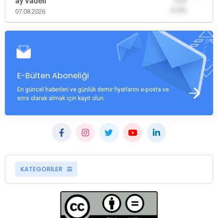
ay vadeli
-0,00
(0,00)
07.08.2026
E-Bülten Aboneliği
En güncel haberleri ve günlük demir fiyatlarını e-posta ve
sms olarak almak için kayıt olun.
KATEGORİLER