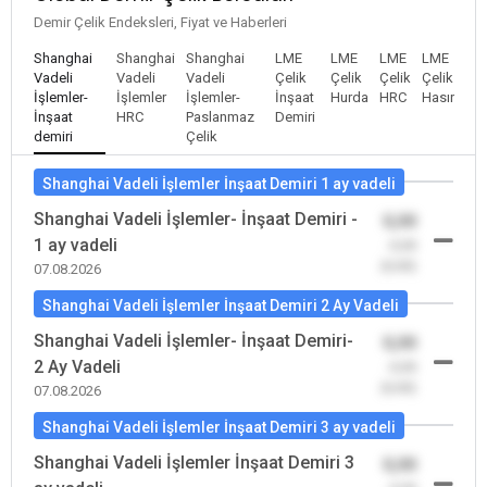
Demir Çelik Endeksleri, Fiyat ve Haberleri
Shanghai
Shanghai
Shanghai
LME
LME
LME
LME
Vadeli
Vadeli
Vadeli
Çelik
Çelik
Çelik
Çelik
İşlemler-
İşlemler
İşlemler-
İnşaat
Hurda
HRC
Hasır
İnşaat
HRC
Paslanmaz
Demiri
demiri
Çelik
Shanghai Vadeli İşlemler İnşaat Demiri 1 ay vadeli
Shanghai Vadeli İşlemler- İnşaat Demiri -
0,00
1 ay vadeli
-0,00
(0,00)
07.08.2026
Shanghai Vadeli İşlemler İnşaat Demiri 2 Ay Vadeli
Shanghai Vadeli İşlemler- İnşaat Demiri-
0,00
2 Ay Vadeli
-0,00
(0,00)
07.08.2026
Shanghai Vadeli İşlemler İnşaat Demiri 3 ay vadeli
Shanghai Vadeli İşlemler İnşaat Demiri 3
0,00