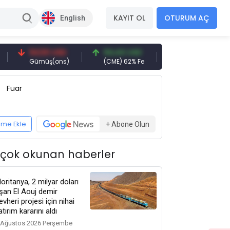
KAYIT OL
OTURUM AÇ
English
94,50 USD
94,44 USD
377,25 USD
Gümüş(ons)
(CME) 62% Fe
Gemi Söküm
Fuar
eme Ekle
+ Abone Olun
 çok okunan haberler
oritanya, 2 milyar doları
şan El Aouj demir
evheri projesi için nihai
atırım kararını aldı
 Ağustos 2026 Perşembe