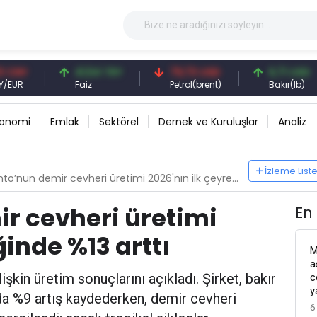
41,54 TRY
79,73 USD
6,71 USD
Faiz
Petrol(brent)
Bakır(lb)
konomi
Emlak
Sektörel
Dernek ve Kuruluşlar
Analiz
İzleme List
to’nun demir cevheri üretimi 2026'nın ilk çeyreğinde %13 arttı
ir cevheri üretimi
En
ğinde %13 arttı
M
a
lişkin üretim sonuçlarını açıkladı. Şirket, bakır
c
y
da %9 artış kaydederken, demir cevheri
6