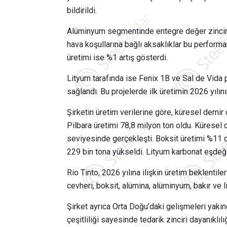
bildirildi.
Alüminyum segmentinde entegre değer zincirin
hava koşullarına bağlı aksaklıklar bu perform
üretimi ise %1 artış gösterdi.
Lityum tarafında ise Fenix 1B ve Sal de Vida
sağlandı. Bu projelerde ilk üretimin 2026 yılın
Şirketin üretim verilerine göre, küresel demir 
Pilbara üretimi 78,8 milyon ton oldu. Küresel d
seviyesinde gerçekleşti. Boksit üretimi %11 d
229 bin tona yükseldi. Lityum karbonat eşdeğer
Rio Tinto, 2026 yılına ilişkin üretim beklentil
cevheri, boksit, alümina, alüminyum, bakır ve l
Şirket ayrıca Orta Doğu’daki gelişmeleri yakı
çeşitliliği sayesinde tedarik zinciri dayanıkl