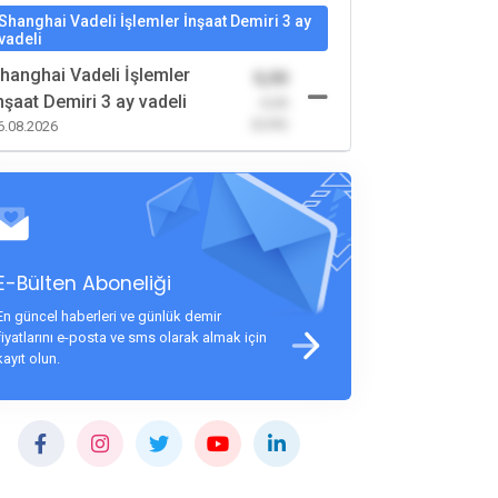
Shanghai Vadeli İşlemler İnşaat Demiri 3 ay
vadeli
hanghai Vadeli İşlemler
0,00
nşaat Demiri 3 ay vadeli
-0,00
(0,00)
6.08.2026
E-Bülten Aboneliği
En güncel haberleri ve günlük demir
fiyatlarını e-posta ve sms olarak almak için
kayıt olun.