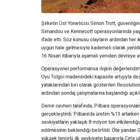
Şirketin Üst Yöneticisi
Simon Trott
, güvenliğin
Simandou ve Kennecott operasyonlarında yaşan
ifade etti. Söz konusu olayların ardından her 
uygun hale gelmesiyle kademeli olarak yeniden 
16 Nisan itibarıyla aşamalı yeniden devreye a
Operasyonel performansa ilişkin değerlendirme
Oyu Tolgoi
madenindeki kapasite artışıyla des
yataklarından biri olarak gösterilen
Resolutio
ardından sondaj çalışmalarına başlandığı açıkl
Demir cevheri tarafında, Pilbara operasyonları
gerçekleştirdi. Pilbara’da üretim %13 artarken
sevkiyatların yaklaşık 8 milyon ton etkilendiği
edilmesinin beklendiği belirtildi. Öte yandan 
yüksek tenörlü ilk sevkiyatın başarıyla Çin’e ula