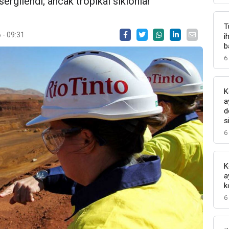
rgilendi; ancak tropikal siklonlar
T
 - 09:31
i
b
6
K
a
d
s
6
K
a
k
6