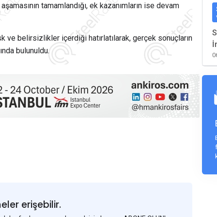
ilk aşamasının tamamlandığı, ek kazanımların ise devam
S
k ve belirsizlikler içerdiği hatırlatılarak, gerçek sonuçların
İ
sında bulunuldu.
0
er erişebilir.