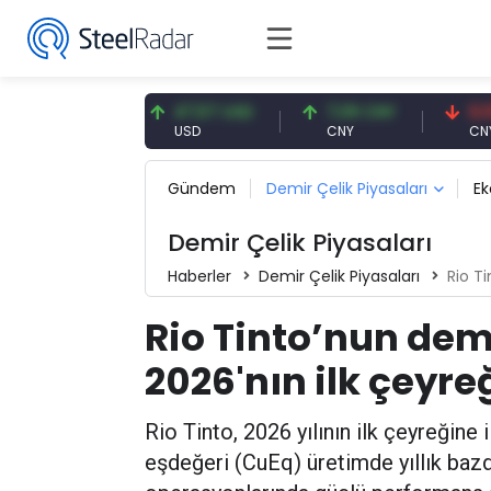
91 EUR
47,57 USD
7,09 CNY
0,13 CNY
USD
CNY
CNY/EUR
Gündem
Demir Çelik Piyasaları
E
Demir Çelik Piyasaları
Haberler
Demir Çelik Piyasaları
Rio Tin
Rio Tinto’nun dem
2026'nın ilk çeyre
Rio Tinto, 2026 yılının ilk çeyreğine i
eşdeğeri (CuEq) üretimde yıllık baz