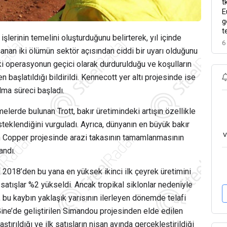
t
E
g
t
 işlerinin temelini oluşturduğunu belirterek, yıl içinde
6
an iki ölümün sektör açısından ciddi bir uyarı olduğunu
iki operasyonun geçici olarak durdurulduğu ve koşulların
başlatıldığı bildirildi. Kennecott yer altı projesinde ise
lma süreci başladı.
lerde bulunan Trott, bakır üretimindeki artışın özellikle
teklendiğini vurguladı. Ayrıca, dünyanın en büyük bakır
v
n Copper
projesinde arazi takasının tamamlanmasının
andı.
 2018’den bu yana en yüksek ikinci ilk çeyrek üretimini
 satışlar %2 yükseldi. Ancak tropikal siklonlar nedeniyle
, bu kaybın yaklaşık yarısının ilerleyen dönemde telafi
Gine’de geliştirilen Simandou projesinden elde edilen
ştırıldığı ve ilk satışların nisan ayında gerçekleştirildiği