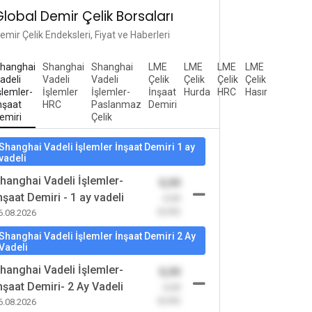
Global Demir Çelik Borsaları
emir Çelik Endeksleri, Fiyat ve Haberleri
hanghai
Shanghai
Shanghai
LME
LME
LME
LME
adeli
Vadeli
Vadeli
Çelik
Çelik
Çelik
Çelik
şlemler-
İşlemler
İşlemler-
İnşaat
Hurda
HRC
Hasır
nşaat
HRC
Paslanmaz
Demiri
emiri
Çelik
Shanghai Vadeli İşlemler İnşaat Demiri 1 ay
vadeli
hanghai Vadeli İşlemler-
0,00
nşaat Demiri - 1 ay vadeli
-0,00
(0,00)
6.08.2026
Shanghai Vadeli İşlemler İnşaat Demiri 2 Ay
Vadeli
hanghai Vadeli İşlemler-
0,00
nşaat Demiri- 2 Ay Vadeli
-0,00
(0,00)
6.08.2026