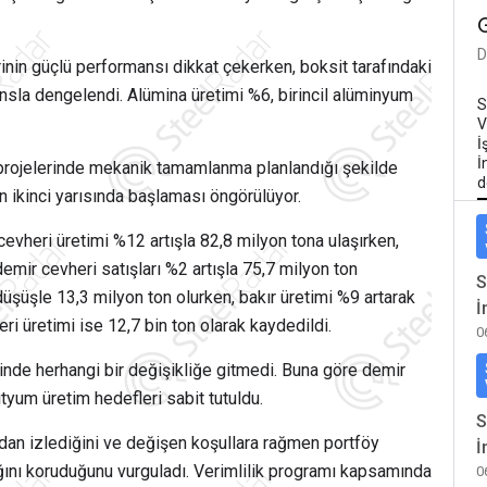
D
in güçlü performansı dikkat çekerken, boksit tarafındaki
ansla dengelendi. Alümina üretimi %6, birincil alüminyum
S
V
İ
İ
 projelerinde mekanik tamamlanma planlandığı şekilde
d
ın ikinci yarısında başlaması öngörülüyor.
cevheri üretimi %12 artışla 82,8 milyon tona ulaşırken,
emir cevheri satışları %2 artışla 75,7 milyon ton
S
üşüşle 13,3 milyon ton olurken, bakır üretimi %9 artarak
İ
i üretimi ise 12,7 bin ton olarak kaydedildi.
0
erinde herhangi bir değişikliğe gitmedi. Buna göre demir
ityum üretim hedefleri sabit tutuldu.
S
ndan izlediğini ve değişen koşullara rağmen portföy
İ
ılığını koruduğunu vurguladı. Verimlilik programı kapsamında
0