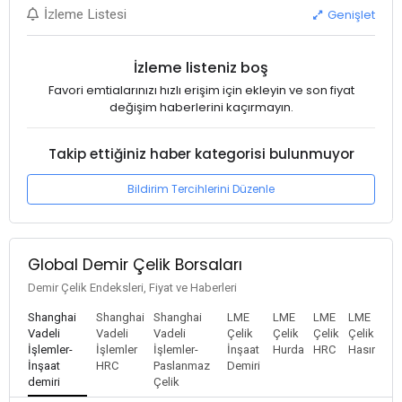
Genişlet
İzleme Listesi
İzleme listeniz boş
Favori emtialarınızı hızlı erişim için ekleyin ve son fiyat
değişim haberlerini kaçırmayın.
Takip ettiğiniz haber kategorisi bulunmuyor
Bildirim Tercihlerini Düzenle
Global Demir Çelik Borsaları
Demir Çelik Endeksleri, Fiyat ve Haberleri
Shanghai
Shanghai
Shanghai
LME
LME
LME
LME
Vadeli
Vadeli
Vadeli
Çelik
Çelik
Çelik
Çelik
İşlemler-
İşlemler
İşlemler-
İnşaat
Hurda
HRC
Hasır
İnşaat
HRC
Paslanmaz
Demiri
demiri
Çelik