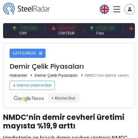
7,09 CNY
0,13 CNY
41,54 TRY
79,73
CNY
CNY/EUR
Faiz
Petrol(
KATEGORİLER
Demir Çelik Piyasaları
Haberler
Demir Çelik Piyasaları
NMDC’nin demir cevheri üre
İzleme Listeme Ekle
+ Abone Olun
NMDC’nin demir cevheri üretimi
mayısta %19,9 arttı
Hindistan’ın en büyük demir cevheri üreticisi NMDC,