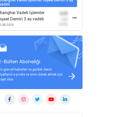
Shanghai Vadeli İşlemler İnşaat Demiri 3 ay
vadeli
hanghai Vadeli İşlemler
0,00
nşaat Demiri 3 ay vadeli
-0,00
(0,00)
5.08.2026
E-Bülten Aboneliği
En güncel haberleri ve günlük demir
fiyatlarını e-posta ve sms olarak almak için
kayıt olun.