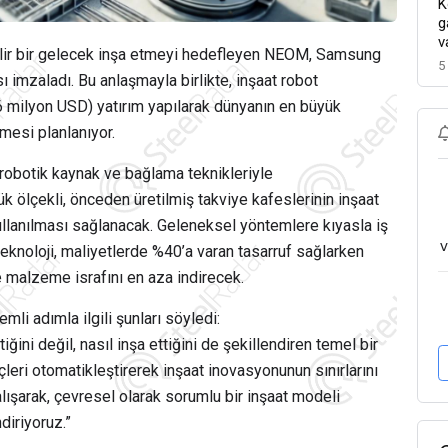
K
g
v
bilir bir gelecek inşa etmeyi hedefleyen NEOM, Samsung
5
sı imzaladı. Bu anlaşmayla birlikte, inşaat robot
46 milyon USD) yatırım yapılarak dünyanın en büyük
mesi planlanıyor.
nı robotik kaynak ve bağlama teknikleriyle
k ölçekli, önceden üretilmiş takviye kafeslerinin inşaat
kullanılması sağlanacak. Geleneksel yöntemlere kıyasla iş
v
eknoloji, maliyetlerde %40’a varan tasarruf sağlarken
 ve malzeme israfını en aza indirecek.
li adımla ilgili şunları söyledi:
iğini değil, nasıl inşa ettiğini de şekillendiren temel bir
çleri otomatikleştirerek inşaat inovasyonunun sınırlarını
lışarak, çevresel olarak sorumlu bir inşaat modeli
diriyoruz.”