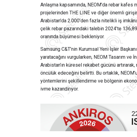
Anlaşma kapsamında, NEOM’da rebar kafes mont
projelerinden THE LINE ve diğer önemli girişiml
Arabistan’da 2.000’den fazla nitelikli iş imkâ
çelik rebar pazarındaki talebin 2024’te 136,8
oranında büyümesi bekleniyor.
Samsung C&T’nin Kurumsal Yeni İşler Başkanı 
yaratacağını vurgularken, NEOM Tasarım ve İn
Arabistan’ın küresel rekabet gücünü artırarak,
öncülük edeceğini belirtti. Bu ortaklık, NEOM
yöntemlerini şekillendirme ve bölgenin ekon
ivme kazandırıyor.