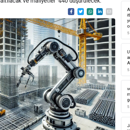
altılacak ve maliyetler %40 düşürülecek.
A
i
y
o
5
U
a
A
5
v
m
g
5
J