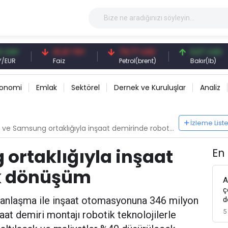
41,41 TRY
79,77 USD
6,67 USD
Faiz
Petrol(brent)
Bakır(lb)
konomi
Emlak
Sektörel
Dernek ve Kuruluşlar
Analiz
İzleme List
e Samsung ortaklığıyla inşaat demirinde robotik dönüşüm
ortaklığıyla inşaat
En
ik dönüşüm
A
ç
anlaşma ile inşaat otomasyonuna 346 milyon
d
5
aat demiri montajı robotik teknolojilerle