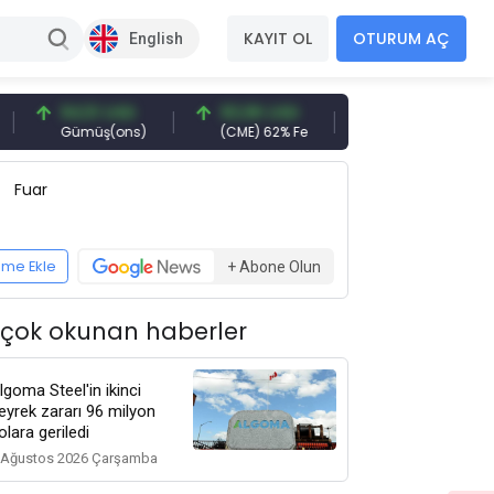
KAYIT OL
OTURUM AÇ
English
94,51 USD
93,96 USD
377,25 USD
Gümüş(ons)
(CME) 62% Fe
Gemi Söküm
Fuar
eme Ekle
+ Abone Olun
 çok okunan haberler
lgoma Steel'in ikinci
eyrek zararı 96 milyon
olara geriledi
 Ağustos 2026 Çarşamba