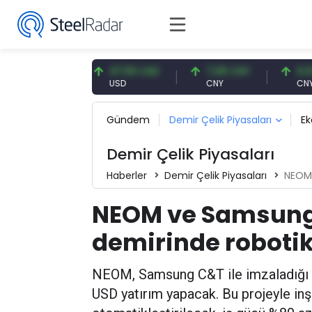
74 EUR
47,56 USD
7,08 CNY
0,13 CNY
USD
CNY
CNY/EUR
Gündem
Demir Çelik Piyasaları
E
Demir Çelik Piyasaları
Haberler
Demir Çelik Piyasaları
NEOM v
NEOM ve Samsung 
demirinde robot
NEOM, Samsung C&T ile imzaladığı 
USD yatırım yapacak. Bu projeyle inş