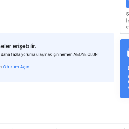
S
İ
0
er erişebilir.
 ve daha fazla yoruma ulaşmak için hemen ABONE OLUN!
sa
Oturum Açın