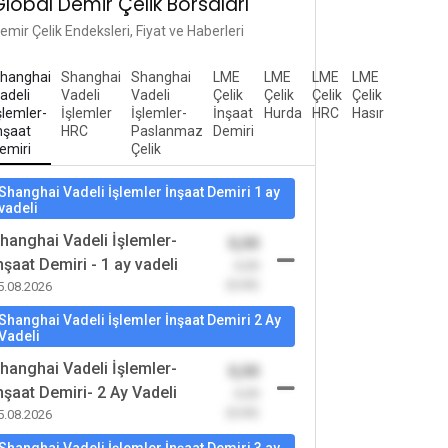
Global Demir Çelik Borsaları
emir Çelik Endeksleri, Fiyat ve Haberleri
hanghai
Shanghai
Shanghai
LME
LME
LME
LME
adeli
Vadeli
Vadeli
Çelik
Çelik
Çelik
Çelik
şlemler-
İşlemler
İşlemler-
İnşaat
Hurda
HRC
Hasır
nşaat
HRC
Paslanmaz
Demiri
emiri
Çelik
Shanghai Vadeli İşlemler İnşaat Demiri 1 ay
vadeli
hanghai Vadeli İşlemler-
0,00
nşaat Demiri - 1 ay vadeli
-0,00
(0,00)
5.08.2026
Shanghai Vadeli İşlemler İnşaat Demiri 2 Ay
Vadeli
hanghai Vadeli İşlemler-
0,00
nşaat Demiri- 2 Ay Vadeli
-0,00
(0,00)
5.08.2026