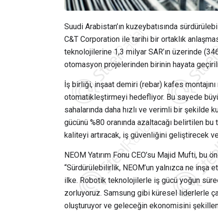
Suudi Arabistan’ın kuzeybatısında sürdürüle
C&T Corporation ile tarihi bir ortaklık anlaşma
teknolojilerine 1,3 milyar SAR’ın üzerinde (3
otomasyon projelerinden birinin hayata geçiril
İş birliği, inşaat demiri (rebar) kafes montajı
otomatikleştirmeyi hedefliyor. Bu sayede büyü
sahalarında daha hızlı ve verimli bir şekilde 
gücünü %80 oranında azaltacağı belirtilen bu t
kaliteyi artıracak, iş güvenliğini geliştirecek
NEOM Yatırım Fonu CEO’su Majid Mufti, bu önem
“Sürdürülebilirlik, NEOM’un yalnızca ne inşa ett
ilke. Robotik teknolojilerle iş gücü yoğun süre
zorluyoruz. Samsung gibi küresel liderlerle ça
oluşturuyor ve geleceğin ekonomisini şekillen