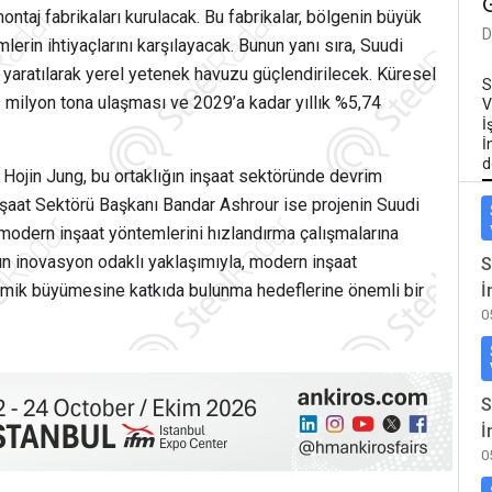
aj fabrikaları kurulacak. Bu fabrikalar, bölgenin büyük
D
erin ihtiyaçlarını karşılayacak. Bunun yanı sıra, Suudi
nı yaratılarak yerel yetenek havuzu güçlendirilecek. Küresel
S
9 milyon tona ulaşması ve 2029’a kadar yıllık %5,74
V
İ
İ
d
Hojin Jung, bu ortaklığın inşaat sektöründe devrim
şaat Sektörü Başkanı Bandar Ashrour ise projenin Suudi
 modern inşaat yöntemlerini hızlandırma çalışmalarına
’un inovasyon odaklı yaklaşımıyla, modern inşaat
S
omik büyümesine katkıda bulunma hedeflerine önemli bir
İ
0
S
İ
0