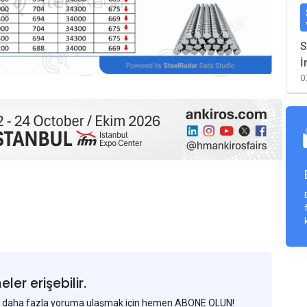
S
İ
0
er erişebilir.
 ve daha fazla yoruma ulaşmak için hemen ABONE OLUN!