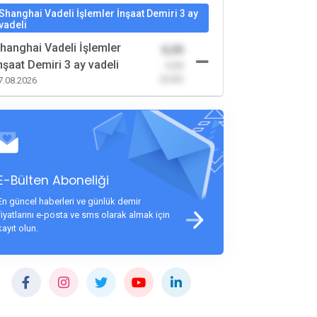
Shanghai Vadeli İşlemler İnşaat Demiri 3 ay
vadeli
hanghai Vadeli İşlemler
0,00
nşaat Demiri 3 ay vadeli
-0,00
(0,00)
7.08.2026
E-Bülten Aboneliği
En güncel haberleri ve günlük demir
fiyatlarını e-posta ve sms olarak almak için
kayıt olun.