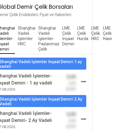
Global Demir Çelik Borsaları
emir Çelik Endeksleri, Fiyat ve Haberleri
hanghai
Shanghai
Shanghai
LME
LME
LME
LME
adeli
Vadeli
Vadeli
Çelik
Çelik
Çelik
Çelik
şlemler-
İşlemler
İşlemler-
İnşaat
Hurda
HRC
Hasır
nşaat
HRC
Paslanmaz
Demiri
emiri
Çelik
Shanghai Vadeli İşlemler İnşaat Demiri 1 ay
vadeli
hanghai Vadeli İşlemler-
0,00
nşaat Demiri - 1 ay vadeli
-0,00
(0,00)
7.08.2026
Shanghai Vadeli İşlemler İnşaat Demiri 2 Ay
Vadeli
hanghai Vadeli İşlemler-
0,00
nşaat Demiri- 2 Ay Vadeli
-0,00
(0,00)
7.08.2026