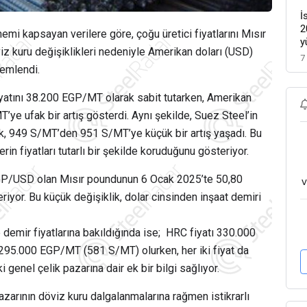
İ
2
mi kapsayan verilere göre, çoğu üretici fiyatlarını Mısır
y
iz kuru değişiklikleri nedeniyle Amerikan doları (USD)
7
lemlendi.
fiyatını 38.200 EGP/MT olarak sabit tutarken, Amerikan
ye ufak bir artış gösterdi. Aynı şekilde, Suez Steel’in
k, 949 S/MT’den 951 S/MT’ye küçük bir artış yaşadı. Bu
ilerin fiyatları tutarlı bir şekilde koruduğunu gösteriyor.
 EGP/USD olan Mısır poundunun 6 Ocak 2025’te 50,80
v
iyor. Bu küçük değişiklik, dolar cinsinden inşaat demiri
emir fiyatlarına bakıldığında ise; HRC fiyatı 330.000
95.000 EGP/MT (581 S/MT) olurken, her iki fiyat da
ki genel çelik pazarına dair ek bir bilgi sağlıyor.
pazarının döviz kuru dalgalanmalarına rağmen istikrarlı