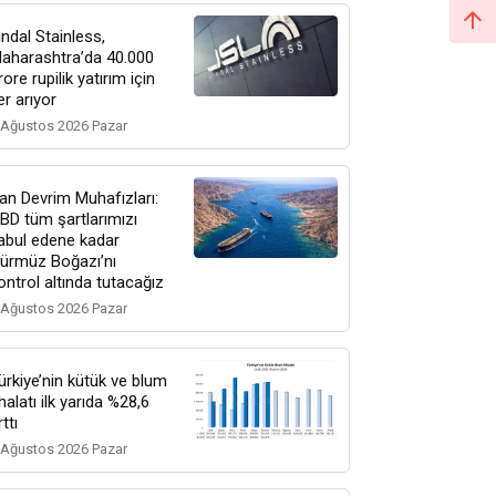
indal Stainless,
aharashtra’da 40.000
rore rupilik yatırım için
er arıyor
 Ağustos 2026 Pazar
ran Devrim Muhafızları:
BD tüm şartlarımızı
abul edene kadar
ürmüz Boğazı’nı
ontrol altında tutacağız
 Ağustos 2026 Pazar
ürkiye’nin kütük ve blum
thalatı ilk yarıda %28,6
rttı
 Ağustos 2026 Pazar