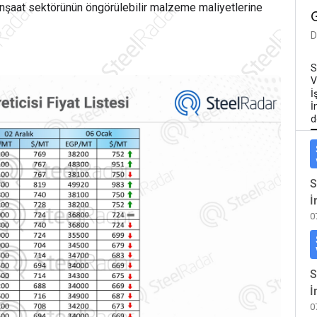
ak inşaat sektörünün öngörülebilir malzeme maliyetlerine
D
S
V
İ
İ
d
S
İ
0
S
İ
0