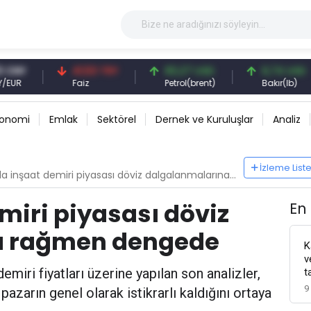
41,53 TRY
83,27 USD
6,74 USD
Faiz
Petrol(brent)
Bakır(lb)
konomi
Emlak
Sektörel
Dernek ve Kuruluşlar
Analiz
İzleme List
a inşaat demiri piyasası döviz dalgalanmalarına rağmen dengede
miri piyasası döviz
En
a rağmen dengede
K
v
demiri fiyatları üzerine yapılan son analizler,
t
9
zarın genel olarak istikrarlı kaldığını ortaya