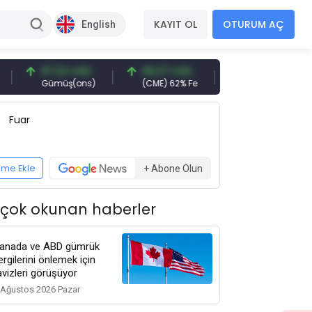
KAYIT OL
OTURUM AÇ
English
97,32 USD
96,27 USD
377,25 USD
Gümüş(ons)
(CME) 62% Fe
Gemi Söküm
Fuar
eme Ekle
+ Abone Olun
 çok okunan haberler
anada ve ABD gümrük
ergilerini önlemek için
avizleri görüşüyor
 Ağustos 2026 Pazar