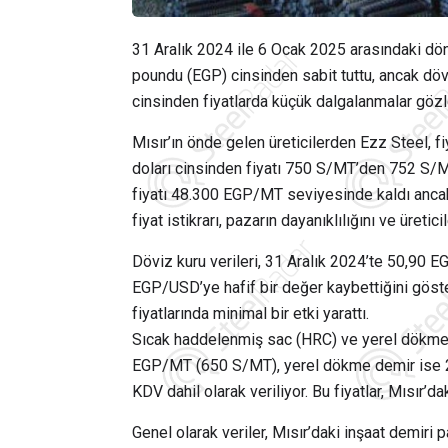
31 Aralık 2024 ile 6 Ocak 2025 arasındaki döne
poundu (EGP) cinsinden sabit tuttu, ancak döv
cinsinden fiyatlarda küçük dalgalanmalar göz
Mısır’ın önde gelen üreticilerden Ezz Steel, 
doları cinsinden fiyatı 750 S/MT’den 752 S/MT’
fiyatı 48.300 EGP/MT seviyesinde kaldı anca
fiyat istikrarı, pazarın dayanıklılığını ve üretic
Döviz kuru verileri, 31 Aralık 2024’te 50,90
EGP/USD’ye hafif bir değer kaybettiğini göster
fiyatlarında minimal bir etki yarattı.
Sıcak haddelenmiş sac (HRC) ve yerel dökme d
EGP/MT (650 S/MT), yerel dökme demir ise 2
KDV dahil olarak veriliyor. Bu fiyatlar, Mısır’da
Genel olarak veriler, Mısır’daki inşaat demiri 