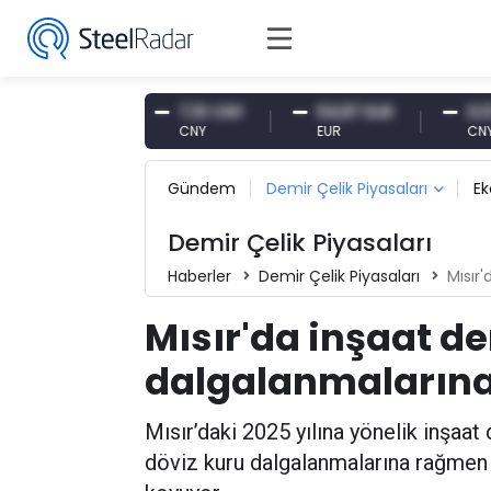
,61 USD
7,10 CNY
54,87 EUR
0,13 CNY
D
CNY
EUR
CNY/EUR
Gündem
Demir Çelik Piyasaları
E
Demir Çelik Piyasaları
Haberler
Demir Çelik Piyasaları
Mısır'd
Mısır'da inşaat de
dalgalanmaların
Mısır’daki 2025 yılına yönelik inşaat 
döviz kuru dalgalanmalarına rağmen pa