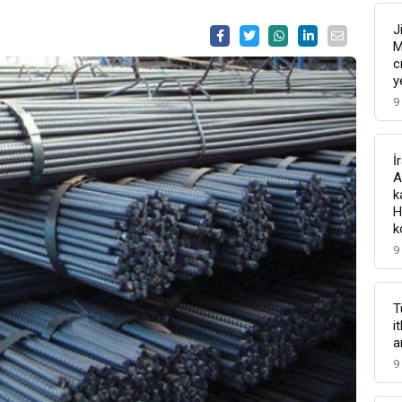
J
M
c
y
9
İ
A
k
H
k
9
T
i
a
9