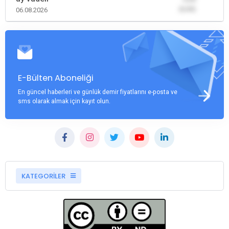
(0,00)
06.08.2026
E-Bülten Aboneliği
En güncel haberleri ve günlük demir fiyatlarını e-posta ve
sms olarak almak için kayıt olun.
KATEGORİLER