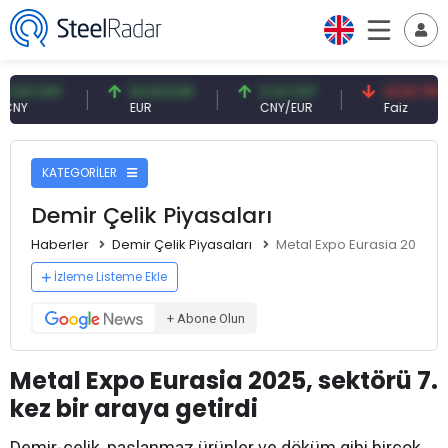
CNY
54,93 EUR
0,13 CNY
41,53 TRY
EUR
CNY/EUR
Faiz
KATEGORİLER
Demir Çelik Piyasaları
Haberler
Demir Çelik Piyasaları
Metal Expo Eurasia 2025, se
İzleme Listeme Ekle
+ Abone Olun
Metal Expo Eurasia 2025, sektörü 7.
kez bir araya getirdi
Demir-çelik, paslanmaz ürünler ve döküm gibi birçok