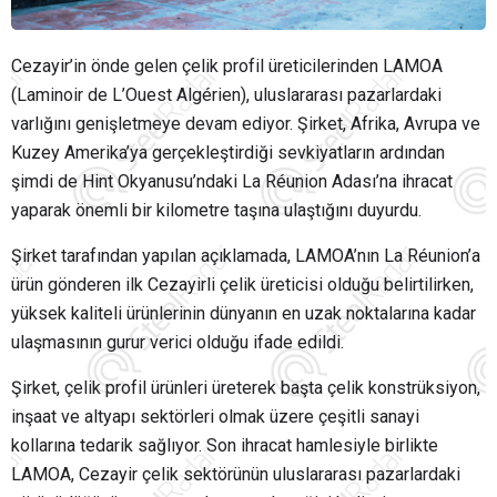
Cezayir’in önde gelen çelik profil üreticilerinden LAMOA
(Laminoir de L’Ouest Algérien), uluslararası pazarlardaki
varlığını genişletmeye devam ediyor. Şirket, Afrika, Avrupa ve
Kuzey Amerika’ya gerçekleştirdiği sevkiyatların ardından
şimdi de Hint Okyanusu’ndaki La Réunion Adası’na ihracat
yaparak önemli bir kilometre taşına ulaştığını duyurdu.
Şirket tarafından yapılan açıklamada, LAMOA’nın La Réunion’a
ürün gönderen ilk Cezayirli çelik üreticisi olduğu belirtilirken,
yüksek kaliteli ürünlerinin dünyanın en uzak noktalarına kadar
ulaşmasının gurur verici olduğu ifade edildi.
Şirket, çelik profil ürünleri üreterek başta çelik konstrüksiyon,
inşaat ve altyapı sektörleri olmak üzere çeşitli sanayi
kollarına tedarik sağlıyor. Son ihracat hamlesiyle birlikte
LAMOA, Cezayir çelik sektörünün uluslararası pazarlardaki