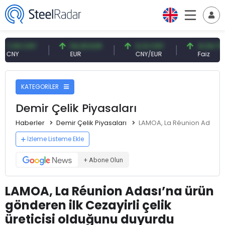
9 CNY
54,93 EUR
0,13 CNY
41,54 TRY
Y
EUR
CNY/EUR
Faiz
KATEGORİLER
Demir Çelik Piyasaları
Haberler
Demir Çelik Piyasaları
LAMOA, La Réunion Adası’na
İzleme Listeme Ekle
+ Abone Olun
LAMOA, La Réunion Adası’na ürün
gönderen ilk Cezayirli çelik
üreticisi olduğunu duyurdu