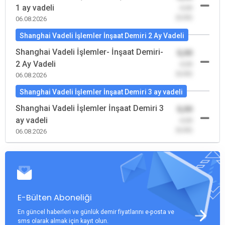
1 ay vadeli
-0,00
(0,00)
06.08.2026
Shanghai Vadeli İşlemler İnşaat Demiri 2 Ay Vadeli
Shanghai Vadeli İşlemler- İnşaat Demiri-
0,00
2 Ay Vadeli
-0,00
(0,00)
06.08.2026
Shanghai Vadeli İşlemler İnşaat Demiri 3 ay vadeli
Shanghai Vadeli İşlemler İnşaat Demiri 3
0,00
ay vadeli
-0,00
(0,00)
06.08.2026
E-Bülten Aboneliği
En güncel haberleri ve günlük demir fiyatlarını e-posta ve
sms olarak almak için kayıt olun.