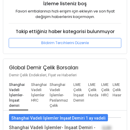
İzleme listeniz boş
Favori emtialarınızı hızlı erişim için ekleyin ve son fiyat
değişim haberlerini kaçırmayın.
Takip ettiğiniz haber kategorisi bulunmuyor
Bildirim Tercihlerini Düzenle
Global Demir Çelik Borsaları
Demir Çelik Endeksleri, Fiyat ve Haberleri
Shanghai
Shanghai
Shanghai
LME
LME
LME
LME
Vadeli
Vadeli
Vadeli
Çelik
Çelik
Çelik
Çelik
İşlemler-
İşlemler
İşlemler-
İnşaat
Hurda
HRC
Hasır
İnşaat
HRC
Paslanmaz
Demiri
demiri
Çelik
Shanghai Vadeli İşlemler İnşaat Demiri 1 ay vadeli
Shanghai Vadeli İşlemler- İnşaat Demiri -
0,00