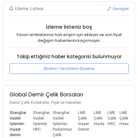
Genişlet
İzleme Listesi
İzleme listeniz boş
Favori emtialarınızı hızlı erişim için ekleyin ve son fiyat
değişim haberlerini kaçırmayın.
Takip ettiğiniz haber kategorisi bulunmuyor
Bildirim Tercihlerini Düzenle
Global Demir Çelik Borsaları
Demir Çelik Endeksleri, Fiyat ve Haberleri
Shanghai
Shanghai
Shanghai
LME
LME
LME
LME
Vadeli
Vadeli
Vadeli
Çelik
Çelik
Çelik
Çelik
İşlemler-
İşlemler
İşlemler-
İnşaat
Hurda
HRC
Hasır
İnşaat
HRC
Paslanmaz
Demiri
demiri
Çelik