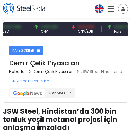
7 USD
7,09 CNY
0,13 CNY
41,54 TRY
CNY
CNY/EUR
Faiz
KATEGORİLER
Demir Çelik Piyasaları
Haberler
Demir Çelik Piyasaları
JSW Steel, Hindistan’da 30
İzleme Listeme Ekle
+ Abone Olun
JSW Steel, Hindistan’da 300 bin
tonluk yeşil metanol projesi için
anlaşma imzaladı