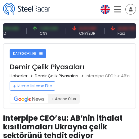
USD
7,09 CNY
0,13 CNY
41,53 TRY
CNY
CNY/EUR
Faiz
KATEGORİLER
Demir Çelik Piyasaları
Haberler
Demir Çelik Piyasaları
Interpipe CEO’su: AB’nin it
İzleme Listeme Ekle
+ Abone Olun
Interpipe CEO’su: AB’nin ithalat
kısıtlamaları Ukrayna çelik
sektörünü tehdit ediyor