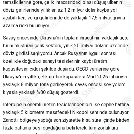
temsilcilerine göre, çelik ihracatındaki olası düşüş ülkenin
döviz gelirlerinde yıllık en az 1,2 milyar dolar kayba yol
açabilirken, vergi gelirlerinde de yaklaşık 17,5 milyar grivna
azalma riski bulunuyor.
Savaş öncesinde Ukrayna’nın toplam ihracatının yaklaşık üçte
birini oluşturan çelik sektörü, yıllık 20 milyar doların üzerinde
döviz girdisi sağlıyordu. Ancak Rusya’nın işgali sonrası
özellikle doğudaki sanayi tesislerinin kaybı üretim
kapasitesini ciddi şekilde düşürdü. OECD verilerine göre,
Ukrayna’nın yıllık çelik üretim kapasitesi Mart 2026 itibarıyla
yaklaşık 8 milyon tona gerileyerek savaş öncesi seviyelere
kıyasla yaklaşık %80 düşüş gösterdi.
Interpipe’ın önemli üretim tesislerinden biri ise cephe hattına
yaklaşık 5 kilometre mesafedeki Nikopol şehrinde bulunuyor.
Zanotti, bölgeye yaptığı son ziyarette kısa süre içinde birden
fazla patlama sesi duyduğunu belirterek, tüm zorluklara