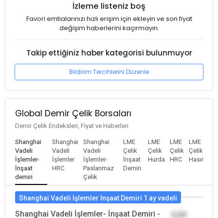
İzleme listeniz boş
Favori emtialarınızı hızlı erişim için ekleyin ve son fiyat
değişim haberlerini kaçırmayın.
Takip ettiğiniz haber kategorisi bulunmuyor
Bildirim Tercihlerini Düzenle
Global Demir Çelik Borsaları
Demir Çelik Endeksleri, Fiyat ve Haberleri
Shanghai
Shanghai
Shanghai
LME
LME
LME
LME
Vadeli
Vadeli
Vadeli
Çelik
Çelik
Çelik
Çelik
İşlemler-
İşlemler
İşlemler-
İnşaat
Hurda
HRC
Hasır
İnşaat
HRC
Paslanmaz
Demiri
demiri
Çelik
Shanghai Vadeli İşlemler İnşaat Demiri 1 ay vadeli
Shanghai Vadeli İşlemler- İnşaat Demiri -
0,00