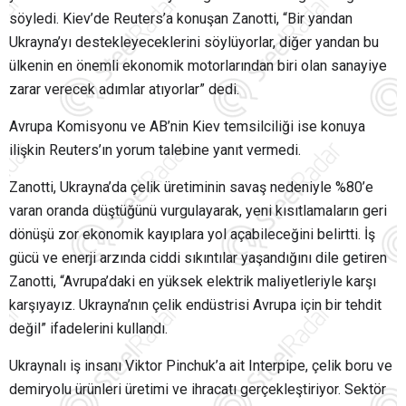
söyledi. Kiev’de Reuters’a konuşan Zanotti, “Bir yandan
Ukrayna’yı destekleyeceklerini söylüyorlar, diğer yandan bu
ülkenin en önemli ekonomik motorlarından biri olan sanayiye
zarar verecek adımlar atıyorlar” dedi.
Avrupa Komisyonu ve AB’nin Kiev temsilciliği ise konuya
ilişkin Reuters’ın yorum talebine yanıt vermedi.
Zanotti, Ukrayna’da çelik üretiminin savaş nedeniyle %80’e
varan oranda düştüğünü vurgulayarak, yeni kısıtlamaların geri
dönüşü zor ekonomik kayıplara yol açabileceğini belirtti. İş
gücü ve enerji arzında ciddi sıkıntılar yaşandığını dile getiren
Zanotti, “Avrupa’daki en yüksek elektrik maliyetleriyle karşı
karşıyayız. Ukrayna’nın çelik endüstrisi Avrupa için bir tehdit
değil” ifadelerini kullandı.
Ukraynalı iş insanı Viktor Pinchuk’a ait Interpipe, çelik boru ve
demiryolu ürünleri üretimi ve ihracatı gerçekleştiriyor. Sektör