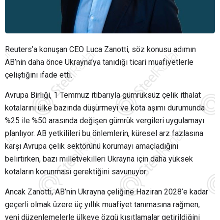
Reuters’a konuşan CEO Luca Zanotti, söz konusu adımın
AB’nin daha önce Ukrayna’ya tanıdığı ticari muafiyetlerle
çeliştiğini ifade etti.
Avrupa Birliği, 1 Temmuz itibarıyla gümrüksüz çelik ithalat
kotalarını ülke bazında düşürmeyi ve kota aşımı durumunda
%25 ile %50 arasında değişen gümrük vergileri uygulamayı
planlıyor. AB yetkilileri bu önlemlerin, küresel arz fazlasına
karşı Avrupa çelik sektörünü korumayı amaçladığını
belirtirken, bazı milletvekilleri Ukrayna için daha yüksek
kotaların korunması gerektiğini savunuyor.
Ancak Zanotti, AB’nin Ukrayna çeliğine Haziran 2028’e kadar
geçerli olmak üzere üç yıllık muafiyet tanımasına rağmen,
yeni düzenlemelerle ülkeye özgü kısıtlamalar getirildiğini