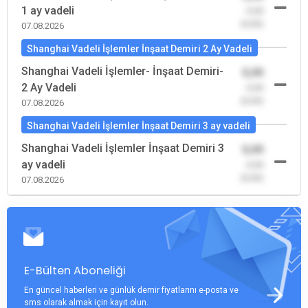
1 ay vadeli
-0,00
(0,00)
07.08.2026
Shanghai Vadeli İşlemler İnşaat Demiri 2 Ay Vadeli
Shanghai Vadeli İşlemler- İnşaat Demiri-
0,00
2 Ay Vadeli
-0,00
(0,00)
07.08.2026
Shanghai Vadeli İşlemler İnşaat Demiri 3 ay vadeli
Shanghai Vadeli İşlemler İnşaat Demiri 3
0,00
ay vadeli
-0,00
(0,00)
07.08.2026
E-Bülten Aboneliği
En güncel haberleri ve günlük demir fiyatlarını e-posta ve
sms olarak almak için kayıt olun.