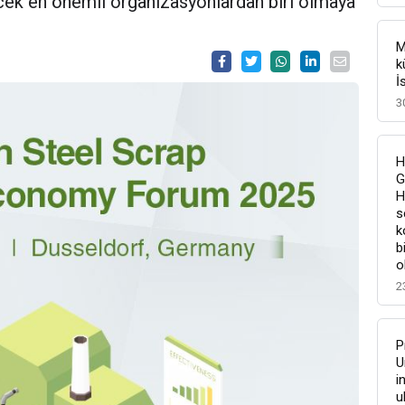
cek en önemli organizasyonlardan biri olmaya
M
k
İ
3
H
G
H
s
k
b
o
2
P
U
i
u