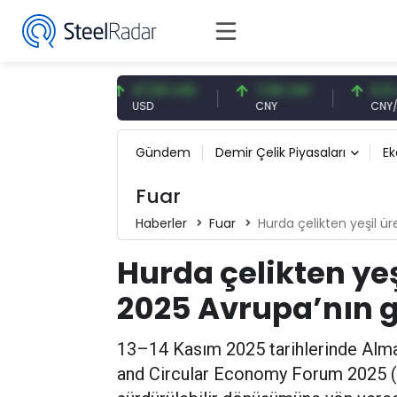
 EUR
47,56 USD
7,08 CNY
0,13 CNY
USD
CNY
CNY/EUR
Gündem
Demir Çelik Piyasaları
E
Fuar
Haberler
Fuar
Hurda çelikten yeşil 
Hurda çelikten yeş
2025 Avrupa’nın
13–14 Kasım 2025 tarihlerinde Alm
and Circular Economy Forum 2025 (