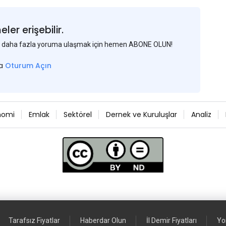
er erişebilir.
 ve daha fazla yoruma ulaşmak için hemen ABONE OLUN!
sa
Oturum Açın
nomi
Emlak
Sektörel
Dernek ve Kuruluşlar
Analiz
Tarafsız Fiyatlar
Haberdar Olun
İl Demir Fiyatları
Yo