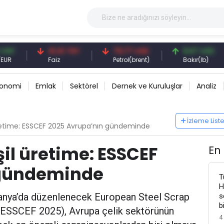
41,41 TRY
79,77 USD
6,67 USD
Faiz
Petrol(brent)
Bakır(lb)
konomi
Emlak
Sektörel
Dernek ve Kuruluşlar
Analiz
İzleme List
üretime: ESSCEF 2025 Avrupa’nın gündeminde
il üretime: ESSCEF
En
 gündeminde
T
H
anya’da düzenlenecek European Steel Scrap
s
b
ESSCEF 2025), Avrupa çelik sektörünün
4