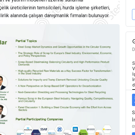
lik üreticilerinin temsilcileri, hurda işleme şirketleri,
ilirlik alanında çalışan danışmanlık firmaları bulunuyor.
D
S
V
İ
İ
d
S
İ
0