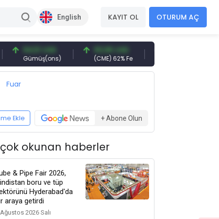
KAYIT OL
OTURUM AÇ
English
94,51 USD
93,96 USD
377,25 USD
6
Gümüş(ons)
(CME) 62% Fe
Gemi Söküm
Al
Fuar
eme Ekle
+ Abone Olun
 çok okunan haberler
ube & Pipe Fair 2026,
indistan boru ve tüp
ektörünü Hyderabad'da
ir araya getirdi
 Ağustos 2026 Salı