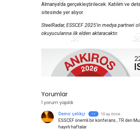
Almanya’da gerçekleştirilecek. Katılım ve det
sitesinde yer alıyor.
SteelRadar, ESSCEF 2025’in medya partneri ola
okuyucularına ilk elden aktaracaktır.
Yorumlar
1 yorum yapıldı
Demir çelikçi
10 ay önce
⭐⭐️
ESSCEF önemli bir konferans , TR den Mua
hayırlı haftalar