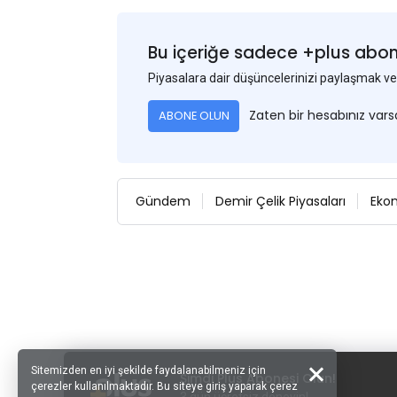
Bu içeriğe sadece +plus abonel
Piyasalara dair düşüncelerinizi paylaşmak
Zaten bir hesabınız var
ABONE OLUN
Gündem
Demir Çelik Piyasaları
Eko
Sitemizden en iyi şekilde faydalanabilmeniz için
Şimdi Plus Abonesi Olun!
çerezler kullanılmaktadır. Bu siteye giriş yaparak çerez
3 gün ücretsiz deneyin!