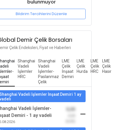
bulunmuyor
Bildirim Tercihlerini Düzenle
Global Demir Çelik Borsaları
emir Çelik Endeksleri, Fiyat ve Haberleri
hanghai
Shanghai
Shanghai
LME
LME
LME
LME
adeli
Vadeli
Vadeli
Çelik
Çelik
Çelik
Çelik
şlemler-
İşlemler
İşlemler-
İnşaat
Hurda
HRC
Hasır
nşaat
HRC
Paslanmaz
Demiri
emiri
Çelik
Shanghai Vadeli İşlemler İnşaat Demiri 1 ay
vadeli
hanghai Vadeli İşlemler-
0,00
nşaat Demiri - 1 ay vadeli
-0,00
(0,00)
5.08.2026