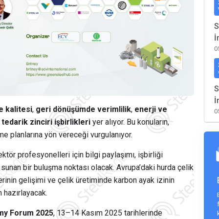
S
İ
0
S
İ
e kalitesi
,
geri dönüşümde verimlilik
,
enerji ve
0
e
tedarik zinciri işbirlikleri
yer alıyor. Bu konuların,
me planlarına yön vereceği vurgulanıyor.
ör profesyonelleri için bilgi paylaşımı, işbirliği
tı sunan bir buluşma noktası olacak. Avrupa’daki hurda çelik
rinin gelişimi ve çelik üretiminde karbon ayak izinin
n hazırlayacak.
omy Forum 2025
, 13–14 Kasım 2025 tarihlerinde