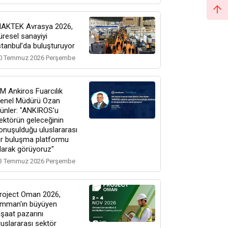
AKTEK Avrasya 2026,
üresel sanayiyi
stanbul’da buluşturuyor
0 Temmuz 2026 Perşembe
M Ankiros Fuarcılık
enel Müdürü Ozan
ünler: "ANKIROS'u
ektörün geleceğinin
onuşulduğu uluslararası
ir buluşma platformu
larak görüyoruz"
3 Temmuz 2026 Perşembe
roject Oman 2026,
mman'ın büyüyen
nşaat pazarını
luslararası sektör