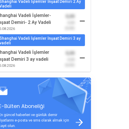
Shanghai Vadeli İşlemler İnşaat Demiri 2 Ay
Vadeli
hanghai Vadeli İşlemler-
0,00
nşaat Demiri- 2 Ay Vadeli
-0,00
(0,00)
5.08.2026
Shanghai Vadeli İşlemler İnşaat Demiri 3 ay
vadeli
hanghai Vadeli İşlemler
0,00
nşaat Demiri 3 ay vadeli
-0,00
(0,00)
5.08.2026
E-Bülten Aboneliği
En güncel haberleri ve günlük demir
fiyatlarını e-posta ve sms olarak almak için
kayıt olun.