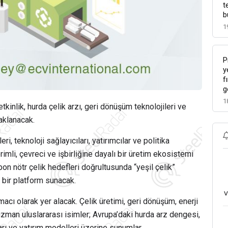
t
b
1
P
y
f
g
1
tkinlik, hurda çelik arzı, geri dönüşüm teknolojileri ve
aklanacak.
ri, teknoloji sağlayıcıları, yatırımcılar ve politika
rimli, çevreci ve işbirliğine dayalı bir üretim ekosistemi
rbon nötr çelik hedefleri doğrultusunda “yeşil çelik”
 bir platform sunacak.
v
cı olarak yer alacak. Çelik üretimi, geri dönüşüm, enerji
zman uluslararası isimler; Avrupa’daki hurda arz dengesi,
ları ve yatırım modelleri üzerine sunumlar