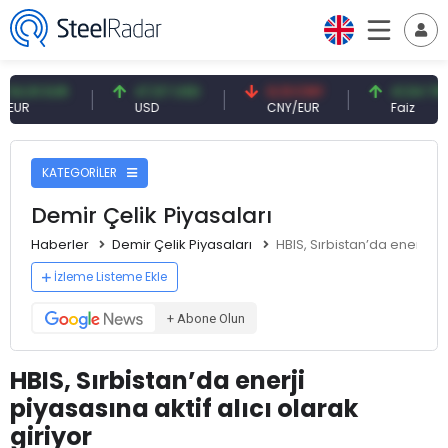
 EUR
47,57 USD
0,13 CNY
41,54 TRY
USD
CNY/EUR
Faiz
KATEGORİLER
Demir Çelik Piyasaları
Haberler
Demir Çelik Piyasaları
HBIS, Sırbistan’da enerji piy
İzleme Listeme Ekle
+ Abone Olun
HBIS, Sırbistan’da enerji
piyasasına aktif alıcı olarak
giriyor