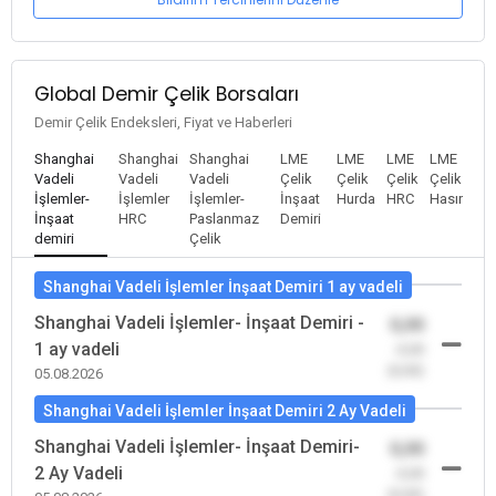
Global Demir Çelik Borsaları
Demir Çelik Endeksleri, Fiyat ve Haberleri
Shanghai
Shanghai
Shanghai
LME
LME
LME
LME
Vadeli
Vadeli
Vadeli
Çelik
Çelik
Çelik
Çelik
İşlemler-
İşlemler
İşlemler-
İnşaat
Hurda
HRC
Hasır
İnşaat
HRC
Paslanmaz
Demiri
demiri
Çelik
Shanghai Vadeli İşlemler İnşaat Demiri 1 ay vadeli
Shanghai Vadeli İşlemler- İnşaat Demiri -
0,00
1 ay vadeli
-0,00
(0,00)
05.08.2026
Shanghai Vadeli İşlemler İnşaat Demiri 2 Ay Vadeli
Shanghai Vadeli İşlemler- İnşaat Demiri-
0,00
2 Ay Vadeli
-0,00
(0,00)