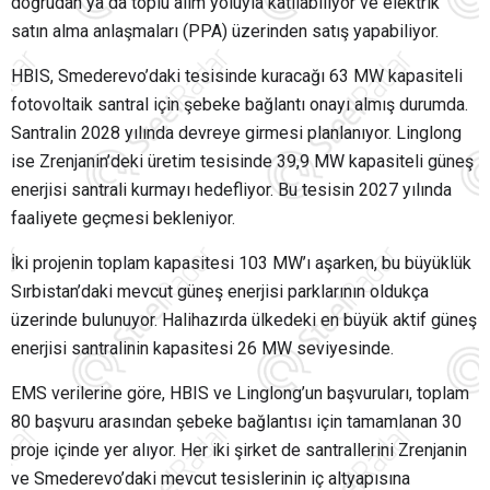
doğrudan ya da toplu alım yoluyla katılabiliyor ve elektrik
satın alma anlaşmaları (PPA) üzerinden satış yapabiliyor.
HBIS, Smederevo’daki tesisinde kuracağı 63 MW kapasiteli
fotovoltaik santral için şebeke bağlantı onayı almış durumda.
Santralin 2028 yılında devreye girmesi planlanıyor. Linglong
ise Zrenjanin’deki üretim tesisinde 39,9 MW kapasiteli güneş
enerjisi santrali kurmayı hedefliyor. Bu tesisin 2027 yılında
faaliyete geçmesi bekleniyor.
İki projenin toplam kapasitesi 103 MW’ı aşarken, bu büyüklük
Sırbistan’daki mevcut güneş enerjisi parklarının oldukça
üzerinde bulunuyor. Halihazırda ülkedeki en büyük aktif güneş
enerjisi santralinin kapasitesi 26 MW seviyesinde.
EMS verilerine göre, HBIS ve Linglong’un başvuruları, toplam
80 başvuru arasından şebeke bağlantısı için tamamlanan 30
proje içinde yer alıyor. Her iki şirket de santrallerini Zrenjanin
ve Smederevo’daki mevcut tesislerinin iç altyapısına