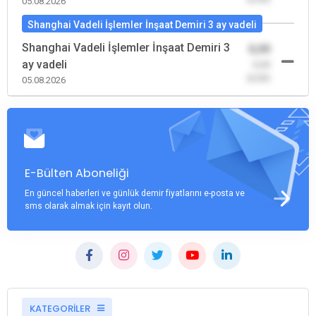
05.08.2026
Shanghai Vadeli İşlemler İnşaat Demiri 3 ay vadeli
Shanghai Vadeli İşlemler İnşaat Demiri 3
0,00
ay vadeli
-0,00
(0,00)
05.08.2026
E-Bülten Aboneliği
En güncel haberleri ve günlük demir fiyatlarını e-posta ve
sms olarak almak için kayıt olun.
KATEGORİLER