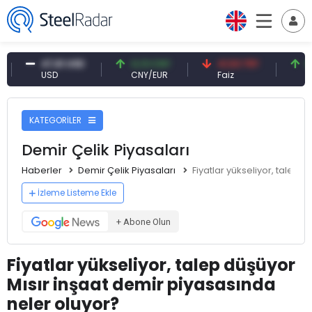
47,61 USD
0,13 CNY
41,53 TRY
83,27 
USD
CNY/EUR
Faiz
Petrol(b
KATEGORİLER
Demir Çelik Piyasaları
Haberler
Demir Çelik Piyasaları
Fiyatlar yükseliyor, talep 
İzleme Listeme Ekle
+ Abone Olun
Fiyatlar yükseliyor, talep düşüyor
Mısır inşaat demir piyasasında
neler oluyor?