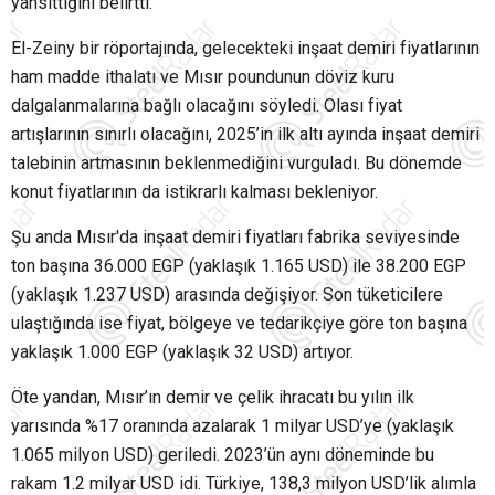
yansıttığını belirtti.
El-Zeiny bir röportajında, gelecekteki inşaat demiri fiyatlarının
ham madde ithalatı ve Mısır poundunun döviz kuru
dalgalanmalarına bağlı olacağını söyledi. Olası fiyat
artışlarının sınırlı olacağını, 2025’in ilk altı ayında inşaat demiri
talebinin artmasının beklenmediğini vurguladı. Bu dönemde
konut fiyatlarının da istikrarlı kalması bekleniyor.
Şu anda Mısır'da inşaat demiri fiyatları fabrika seviyesinde
ton başına 36.000 EGP (yaklaşık 1.165 USD) ile 38.200 EGP
(yaklaşık 1.237 USD) arasında değişiyor. Son tüketicilere
ulaştığında ise fiyat, bölgeye ve tedarikçiye göre ton başına
yaklaşık 1.000 EGP (yaklaşık 32 USD) artıyor.
Öte yandan, Mısır’ın demir ve çelik ihracatı bu yılın ilk
yarısında %17 oranında azalarak 1 milyar USD’ye (yaklaşık
1.065 milyon USD) geriledi. 2023’ün aynı döneminde bu
rakam 1.2 milyar USD idi. Türkiye, 138,3 milyon USD’lik alımla