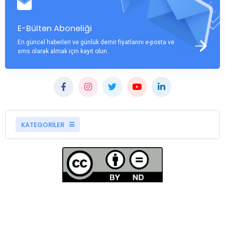
E-Bülten Aboneliği
En güncel haberleri ve günlük demir fiyatlarını e-posta ve
sms olarak almak için kayıt olun.
KATEGORİLER