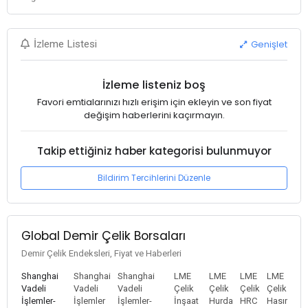
Genişlet
İzleme Listesi
İzleme listeniz boş
Favori emtialarınızı hızlı erişim için ekleyin ve son fiyat
değişim haberlerini kaçırmayın.
Takip ettiğiniz haber kategorisi bulunmuyor
Bildirim Tercihlerini Düzenle
Global Demir Çelik Borsaları
Demir Çelik Endeksleri, Fiyat ve Haberleri
Shanghai
Shanghai
Shanghai
LME
LME
LME
LME
Vadeli
Vadeli
Vadeli
Çelik
Çelik
Çelik
Çelik
İşlemler-
İşlemler
İşlemler-
İnşaat
Hurda
HRC
Hasır