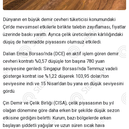
Dünyanın en büyük demir cevheri tüketicisi konumundaki
Çin’de mevsimsel etkilerle birlikte talebin zayıflaması, fiyatlar
üzerinde baskı yarattı. Ayrıca çelik üreticilerinin kârlılığındaki
düşüş de hammadde piyasasını olumsuz etkiledi.
Dalian Emtia Borsası’nda (DCE) en aktif işlem gören demir
cevheri kontratı %0,57 düşüşle ton başına 780 yuan
seviyesine geriledi. Singapur Borsası’nda Temmuz vadeli
gösterge kontrat ise %1,22 düşerek 103,95 dolar/ton
seviyesine indi ve 15 Nisan’dan bu yana en düşük seviyesini
gördü.
Çin Demir ve Çelik Birliği (CISA), çelik piyasasının bu yıl
olağan dönemine göre daha erken bir şekilde düşük sezon
etkisine girdiğini belirtti. Kurum, bazı bölgelerde erken
başlayan şiddetli yağışlar ve uzun süren sıcak hava