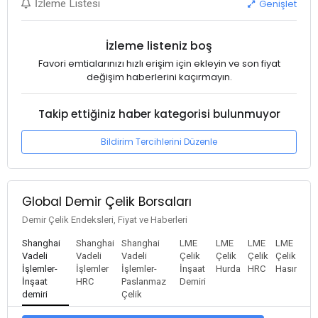
Genişlet
İzleme Listesi
İzleme listeniz boş
Favori emtialarınızı hızlı erişim için ekleyin ve son fiyat
değişim haberlerini kaçırmayın.
Takip ettiğiniz haber kategorisi bulunmuyor
Bildirim Tercihlerini Düzenle
Global Demir Çelik Borsaları
Demir Çelik Endeksleri, Fiyat ve Haberleri
Shanghai
Shanghai
Shanghai
LME
LME
LME
LME
Vadeli
Vadeli
Vadeli
Çelik
Çelik
Çelik
Çelik
İşlemler-
İşlemler
İşlemler-
İnşaat
Hurda
HRC
Hasır
İnşaat
HRC
Paslanmaz
Demiri
demiri
Çelik