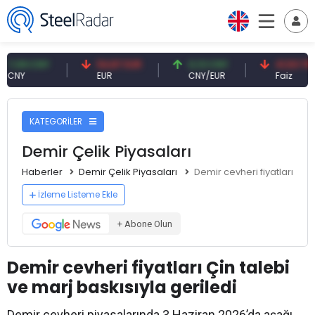
 CNY
54,87 EUR
0,13 CNY
41,53 TRY
EUR
CNY/EUR
Faiz
KATEGORİLER
Demir Çelik Piyasaları
Haberler
Demir Çelik Piyasaları
Demir cevheri fiyatları Çin 
İzleme Listeme Ekle
+ Abone Olun
Demir cevheri fiyatları Çin talebi
ve marj baskısıyla geriledi
Demir cevheri piyasalarında 3 Haziran 2026’da aşağı