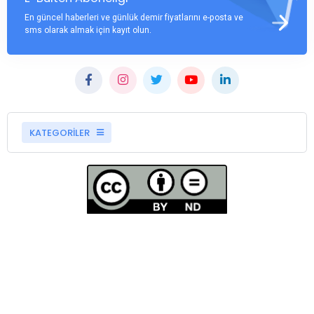
En güncel haberleri ve günlük demir fiyatlarını e-posta ve
sms olarak almak için kayıt olun.
KATEGORİLER