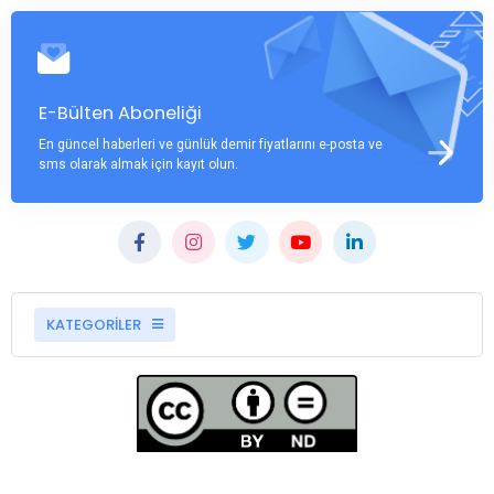
E-Bülten Aboneliği
En güncel haberleri ve günlük demir fiyatlarını e-posta ve
sms olarak almak için kayıt olun.
KATEGORİLER