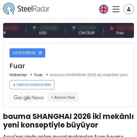
 EUR
47,61 USD
0,13 CNY
41,53 TRY
USD
CNY/EUR
Faiz
KATEGORİLER
Fuar
Haberler
Fuar
bauma SHANGHAI 2026 iki mekânlı yeni kons
İzleme Listeme Ekle
+ Abone Olun
bauma SHANGHAI 2026 iki mekânlı
yeni konseptiyle büyüyor
Asya'nın önde gelen inşaat makineleri fuarı bauma