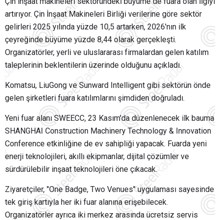
Çin inşaat makineleri sektöründeki büyüme de fuara olan ilgiyi
artırıyor. Çin İnşaat Makineleri Birliği verilerine göre sektör
gelirleri 2025 yılında yüzde 10,5 artarken, 2026'nın ilk
çeyreğinde büyüme yüzde 8,44 olarak gerçekleşti.
Organizatörler, yerli ve uluslararası firmalardan gelen katılım
taleplerinin beklentilerin üzerinde olduğunu açıkladı.
Komatsu, LiuGong ve Sunward Intelligent gibi sektörün önde
gelen şirketleri fuara katılımlarını şimdiden doğruladı.
Yeni fuar alanı SWEECC, 23 Kasım'da düzenlenecek ilk bauma
SHANGHAI Construction Machinery Technology & Innovation
Conference etkinliğine de ev sahipliği yapacak. Fuarda yeni
enerji teknolojileri, akıllı ekipmanlar, dijital çözümler ve
sürdürülebilir inşaat teknolojileri öne çıkacak.
Ziyaretçiler, "One Badge, Two Venues" uygulaması sayesinde
tek giriş kartıyla her iki fuar alanına erişebilecek.
Organizatörler ayrıca iki merkez arasında ücretsiz servis