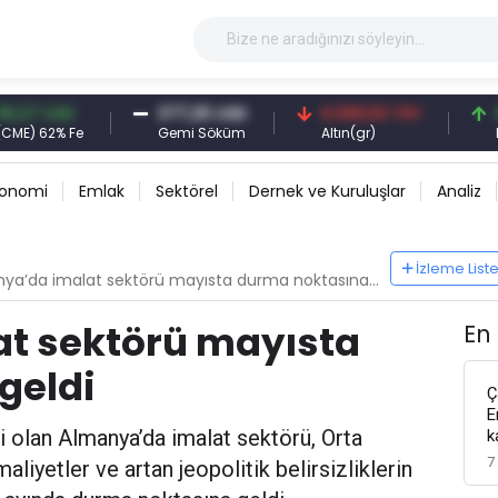
USD
377,25 USD
6.089,00 TRY
95,00
2% Fe
Gemi Söküm
Altın(gr)
Demir C
konomi
Emlak
Sektörel
Dernek ve Kuruluşlar
Analiz
İzleme List
ya’da imalat sektörü mayısta durma noktasına geldi
t sektörü mayısta
En
geldi
Ç
E
 olan Almanya’da imalat sektörü, Orta
k
7
liyetler ve artan jeopolitik belirsizliklerin