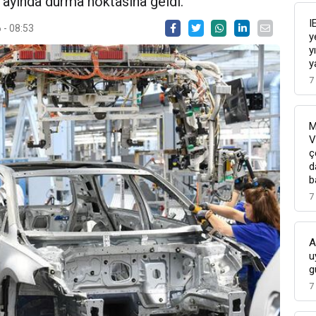
s ayında durma noktasına geldi.
I
 - 08:53
y
y
y
7
M
V
ç
d
b
7
A
u
g
7