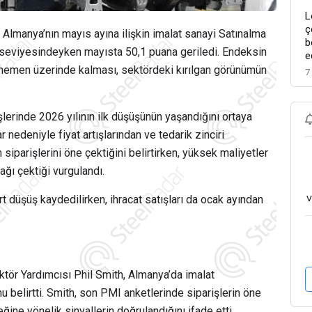
L
ç
, Almanya’nın mayıs ayına ilişkin imalat sanayi Satınalma
b
 seviyesindeyken mayısta 50,1 puana geriledi. Endeksin
e
 hemen üzerinde kalması, sektördeki kırılgan görünümün
7
şlerinde 2026 yılının ilk düşüşünün yaşandığını ortaya
 nedeniyle fiyat artışlarından ve tedarik zinciri
iparişlerini öne çektiğini belirtirken, yüksek maliyetler
ağı çektiği vurgulandı.
v
ert düşüş kaydedilirken, ihracat satışları da ocak ayından
ktör Yardımcısı
Phil Smith
, Almanya’da imalat
belirtti. Smith, son PMI anketlerinde siparişlerin öne
e yönelik sinyallerin doğrulandığını ifade etti.