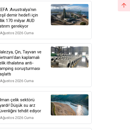
EEFA :Avustralya’nın
eşil demir hedefi için
ıllık 170 milyar AUD
atırım gerekiyor
 Ağustos 2026 Cuma
alezya, Çin, Tayvan ve
ietnam’dan kaplamalı
elik ithalatına anti-
amping soruşturması
aşlattı
 Ağustos 2026 Cuma
lman çelik sektörü
yardı! Düşük su arz
üvenliğini tehdit ediyor
 Ağustos 2026 Cuma