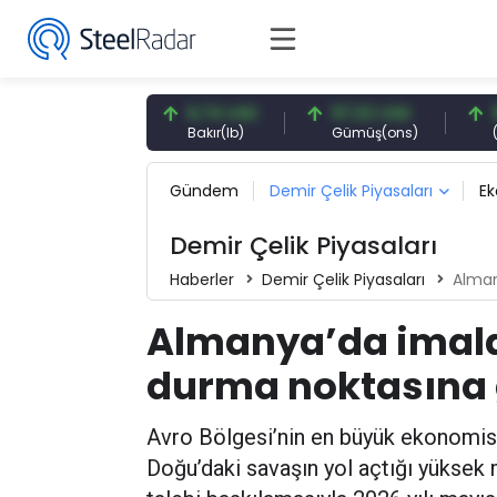
3,27 USD
6,74 USD
97,32 USD
96,27 
trol(brent)
Bakır(lb)
Gümüş(ons)
(CME) 6
Gündem
Demir Çelik Piyasaları
E
Demir Çelik Piyasaları
Haberler
Demir Çelik Piyasaları
Alman
Almanya’da imala
durma noktasına 
Avro Bölgesi’nin en büyük ekonomisi
Doğu’daki savaşın yol açtığı yüksek ma