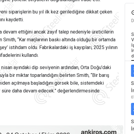
eni siparişlerin bu yıl ilk kez gerilediğine dikkat çeken
ını kaydetti.
D
 devam ettiğini ancak zayıf talep nedeniyle üreticilerin
S
n Smith, “Kar marjlarının baskı altında olduğu bir ortamda
V
İ
ey’ istihdam oldu. Fabrikalardaki iş kayıpları, 2025 yılının
İ
fadelerini kullandı.
d
n nisan ayındaki dip seviyenin ardından, Orta Doğu’daki
la bir miktar toparlandığını belirten Smith, “Bir barış
iden açılmaya başladığını görsek bile, sistemdeki
S
İ
ir süre daha devam edecek.” değerlendirmesinde
0
S
İ