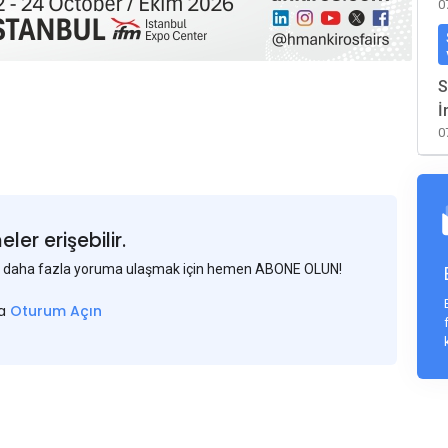
0
S
İ
0
er erişebilir.
 ve daha fazla yoruma ulaşmak için hemen ABONE OLUN!
sa
Oturum Açın