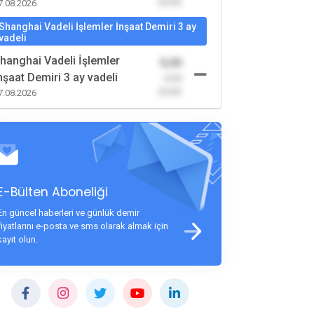
(0,00)
7.08.2026
Shanghai Vadeli İşlemler İnşaat Demiri 3 ay
vadeli
hanghai Vadeli İşlemler
0,00
nşaat Demiri 3 ay vadeli
-0,00
(0,00)
7.08.2026
E-Bülten Aboneliği
En güncel haberleri ve günlük demir
fiyatlarını e-posta ve sms olarak almak için
kayıt olun.