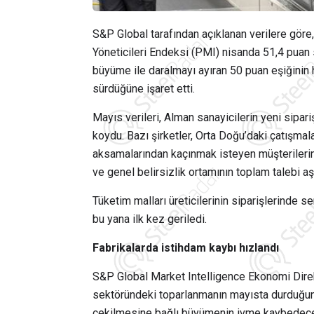
S&P Global
tarafından açıklanan verilere göre
Yöneticileri Endeksi (PMI) nisanda 51,4 puan
büyüme ile daralmayı ayıran 50 puan eşiğinin
sürdüğüne işaret etti.
Mayıs verileri, Alman sanayicilerin yeni sipari
koydu. Bazı şirketler, Orta Doğu’daki çatışmalar
aksamalarından kaçınmak isteyen müşterilerin s
ve genel belirsizlik ortamının toplam talebi aş
Tüketim malları üreticilerinin siparişlerinde s
bu yana ilk kez geriledi.
Fabrikalarda istihdam kaybı hızlandı
S&P Global Market Intelligence
Ekonomi Dire
sektöründeki toparlanmanın mayısta durduğunu 
çekilmesine bağlı büyümenin ivme kaybedeceğin