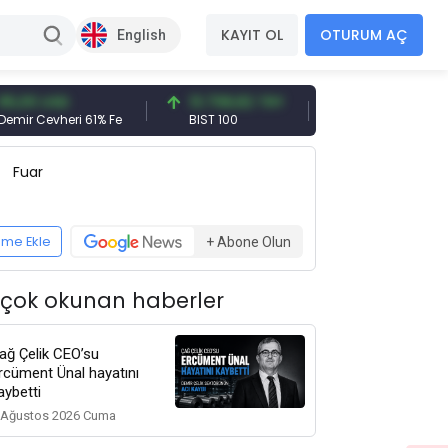
KAYIT OL
OTURUM AÇ
English
 USD
13.798,82 TRY
47,59 USD
evheri 61% Fe
BIST 100
USD
Fuar
eme Ekle
+ Abone Olun
 çok okunan haberler
ağ Çelik CEO’su
rcüment Ünal hayatını
aybetti
 Ağustos 2026 Cuma