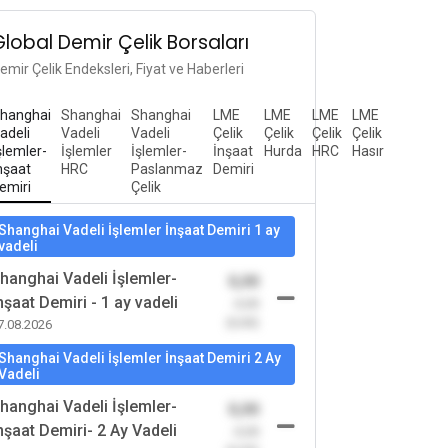
Global Demir Çelik Borsaları
emir Çelik Endeksleri, Fiyat ve Haberleri
hanghai
Shanghai
Shanghai
LME
LME
LME
LME
adeli
Vadeli
Vadeli
Çelik
Çelik
Çelik
Çelik
şlemler-
İşlemler
İşlemler-
İnşaat
Hurda
HRC
Hasır
nşaat
HRC
Paslanmaz
Demiri
emiri
Çelik
Shanghai Vadeli İşlemler İnşaat Demiri 1 ay
vadeli
hanghai Vadeli İşlemler-
0,00
nşaat Demiri - 1 ay vadeli
-0,00
(0,00)
7.08.2026
Shanghai Vadeli İşlemler İnşaat Demiri 2 Ay
Vadeli
hanghai Vadeli İşlemler-
0,00
nşaat Demiri- 2 Ay Vadeli
-0,00