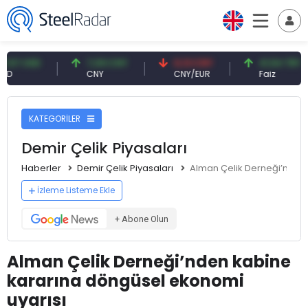
USD
7,09 CNY
0,13 CNY
41,54 TRY
CNY
CNY/EUR
Faiz
KATEGORİLER
Demir Çelik Piyasaları
Haberler
Demir Çelik Piyasaları
Alman Çelik Derneği’nden 
İzleme Listeme Ekle
+ Abone Olun
Alman Çelik Derneği’nden kabine
kararına döngüsel ekonomi
uyarısı