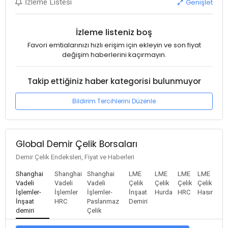
Genişlet
İzleme Listesi
İzleme listeniz boş
Favori emtialarınızı hızlı erişim için ekleyin ve son fiyat
değişim haberlerini kaçırmayın.
Takip ettiğiniz haber kategorisi bulunmuyor
Bildirim Tercihlerini Düzenle
Global Demir Çelik Borsaları
Demir Çelik Endeksleri, Fiyat ve Haberleri
Shanghai
Shanghai
Shanghai
LME
LME
LME
LME
Vadeli
Vadeli
Vadeli
Çelik
Çelik
Çelik
Çelik
İşlemler-
İşlemler
İşlemler-
İnşaat
Hurda
HRC
Hasır
İnşaat
HRC
Paslanmaz
Demiri
demiri
Çelik