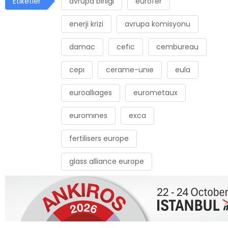
Etiketler
avrupa birliği
eurofer
enerji krizi
avrupa komisyonu
damac
cefıc
cembureau
cepı
cerame-unıe
eula
euroallıages
eurometaux
euromınes
exca
fertilisers europe
glass alliance europe