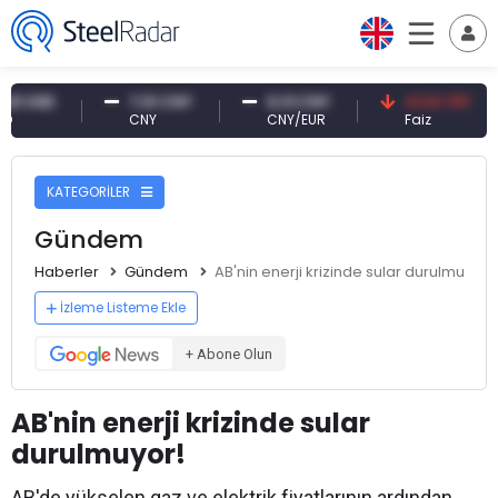
D
7,10 CNY
0,13 CNY
41,53 TRY
CNY
CNY/EUR
Faiz
KATEGORİLER
Gündem
Haberler
Gündem
AB'nin enerji krizinde sular durulmuyor!
İzleme Listeme Ekle
+ Abone Olun
AB'nin enerji krizinde sular
durulmuyor!
AB'de yükselen gaz ve elektrik fiyatlarının ardından,