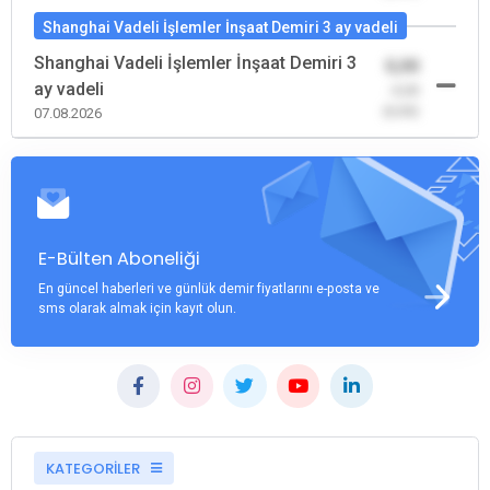
Shanghai Vadeli İşlemler İnşaat Demiri 3 ay vadeli
Shanghai Vadeli İşlemler İnşaat Demiri 3
0,00
ay vadeli
-0,00
(0,00)
07.08.2026
E-Bülten Aboneliği
En güncel haberleri ve günlük demir fiyatlarını e-posta ve
sms olarak almak için kayıt olun.
KATEGORİLER