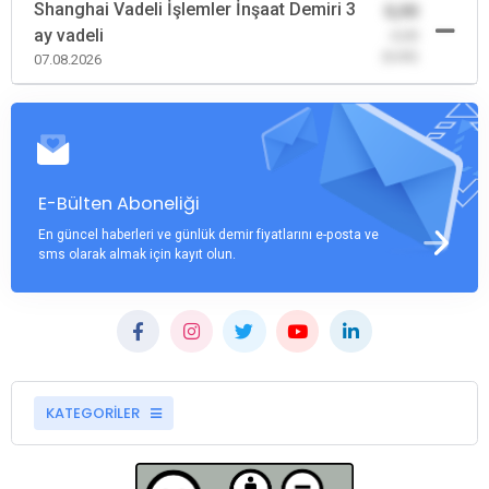
Shanghai Vadeli İşlemler İnşaat Demiri 3
0,00
ay vadeli
-0,00
(0,00)
07.08.2026
E-Bülten Aboneliği
En güncel haberleri ve günlük demir fiyatlarını e-posta ve
sms olarak almak için kayıt olun.
KATEGORİLER