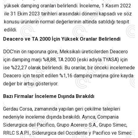
yüksek damping oranları belirlendi. İnceleme, 1 Kasım 2022
ile 31 Ekim 2023 tarihleri arasındaki dönemi kapsadı ve söz
konusu ürünlerin normal değerlerinin altında satıldığı tespit
edildi.
Deacero ve TA 2000 İçin Yüksek Oranlar Belirlendi
DOC’nin ön raporuna göre, Meksikalı üreticilerden Deacero
için damping marjı %8,88, TA 2000 (eski adıyla TYASA) için
ise %22,27 olarak belirlendi. Bu oranlar, bir önceki incelemede
Deacero için tespit edilen %1,16 damping marjına göre kayda
değer bir artışı gösteriyor.
Bazı Firmalar İnceleme Dışında Bırakıldı
Gerdau Corsa, zamanında yapılan geri çekilme talepleri
nedeniyle inceleme dışında bırakıldı. Ayrıca, Compania
Siderurgica del Pacifico, Grupo Acerero S.A., Grupo Simec,
RRLC S.A.P.I., Siderurgica del Occidente y Pacifico ve Simec