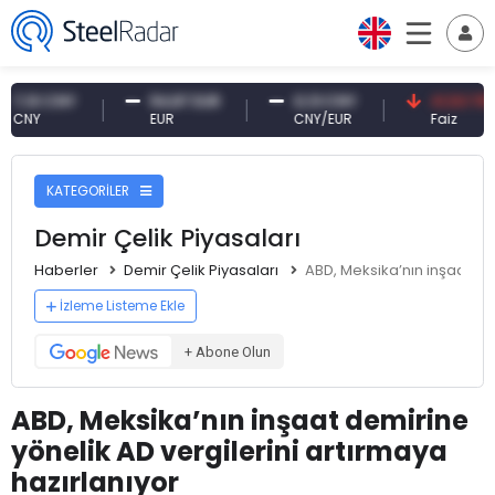
0 CNY
54,87 EUR
0,13 CNY
41,53 TRY
Y
EUR
CNY/EUR
Faiz
KATEGORİLER
Demir Çelik Piyasaları
Haberler
Demir Çelik Piyasaları
ABD, Meksika’nın inşaat dem
İzleme Listeme Ekle
+ Abone Olun
ABD, Meksika’nın inşaat demirine
yönelik AD vergilerini artırmaya
hazırlanıyor