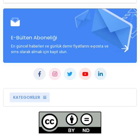
E-Bülten Aboneliği
En güncel haberleri ve günlük demir fiyatlarını e-posta ve
sms olarak almak için kayıt olun.
KATEGORİLER