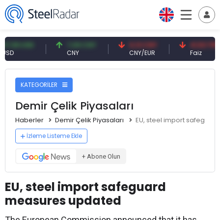
 USD
7,09 CNY
0,13 CNY
41,53 TRY
CNY
CNY/EUR
Faiz
KATEGORİLER
Demir Çelik Piyasaları
Haberler
Demir Çelik Piyasaları
EU, steel import safegua
İzleme Listeme Ekle
+ Abone Olun
EU, steel import safeguard
measures updated
The European Commission announced that it has