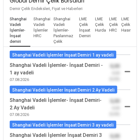
Global Demir Çelik Borsaları
Demir Çelik Endeksleri, Fiyat ve Haberleri
Shanghai
Shanghai
Shanghai
LME
LME
LME
LME
Vadeli
Vadeli
Vadeli
Çelik
Çelik
Çelik
Çelik
İşlemler-
İşlemler
İşlemler-
İnşaat
Hurda
HRC
Hasır
İnşaat
HRC
Paslanmaz
Demiri
demiri
Çelik
Shanghai Vadeli İşlemler İnşaat Demiri 1 ay vadeli
Shanghai Vadeli İşlemler- İnşaat Demiri -
0,00
1 ay vadeli
-0,00
(0,00)
07.08.2026
Shanghai Vadeli İşlemler İnşaat Demiri 2 Ay Vadeli
Shanghai Vadeli İşlemler- İnşaat Demiri-
0,00
2 Ay Vadeli
-0,00
(0,00)
07.08.2026
Shanghai Vadeli İşlemler İnşaat Demiri 3 ay vadeli
Shanghai Vadeli İşlemler İnşaat Demiri 3
0,00