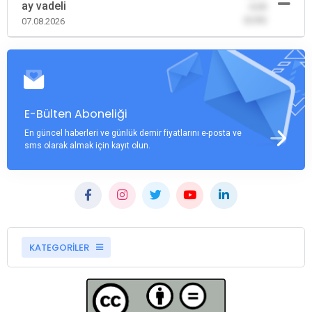
ay vadeli
-0,00
(0,00)
07.08.2026
E-Bülten Aboneliği
En güncel haberleri ve günlük demir fiyatlarını e-posta ve
sms olarak almak için kayıt olun.
KATEGORİLER