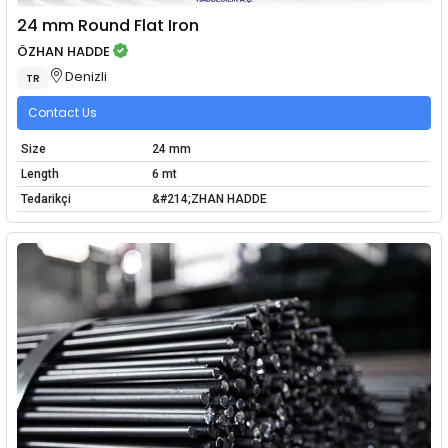
24 mm Round Flat Iron
ÖZHAN HADDE
Denizli
TR
Contact Us
Size
24 mm
Length
6 mt
Tedarikçi
&#214;ZHAN HADDE