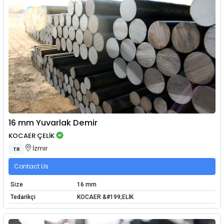
16 mm Yuvarlak Demir
KOCAER ÇELİK
İzmir
TR
Contact Us
Size
16 mm
Tedarikçi
KOCAER &#199;ELİK