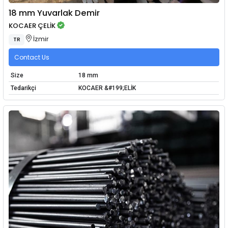
18 mm Yuvarlak Demir
KOCAER ÇELİK
İzmir
TR
Contact Us
Size
18 mm
Tedarikçi
KOCAER &#199;ELİK