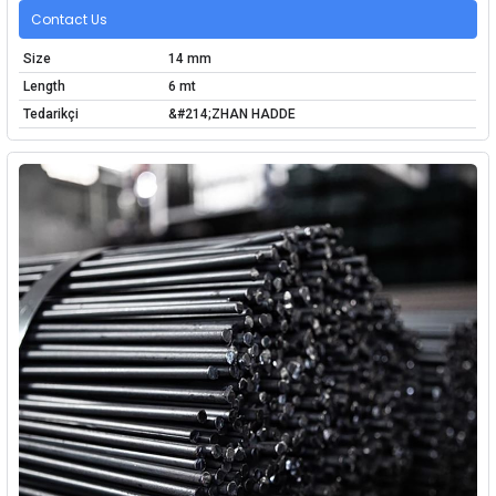
Contact Us
Size
14 mm
Length
6 mt
Tedarikçi
&#214;ZHAN HADDE