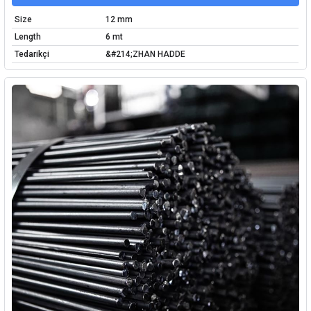
Size
12 mm
Length
6 mt
Tedarikçi
&#214;ZHAN HADDE