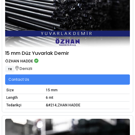
15 mm Düz Yuvarlak Demir
ÖZHAN HADDE
Denizli
TR
Contact Us
Size
15 mm
Length
6 mt
Tedarikçi
&#214;ZHAN HADDE