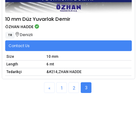
10 mm Düz Yuvarlak Demir
ÖZHAN HADDE
Denizli
TR
Contact Us
Size
10 mm
Length
6 mt
Tedarikçi
&#214;ZHAN HADDE
3
«
1
2