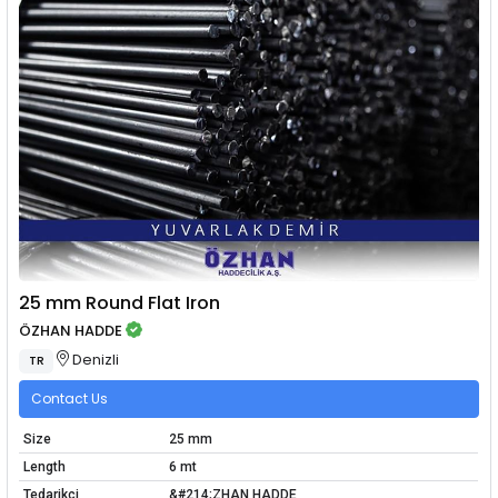
25 mm Round Flat Iron
ÖZHAN HADDE
Denizli
TR
Contact Us
Size
25 mm
Length
6 mt
Tedarikçi
&#214;ZHAN HADDE