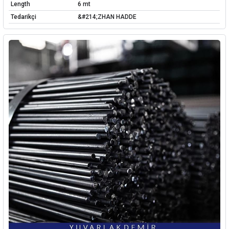
Length
6 mt
Tedarikçi
&#214;ZHAN HADDE