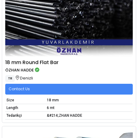
18 mm Round Flat Bar
ÖZHAN HADDE
Denizli
TR
Contact Us
Size
18 mm
Length
6 mt
Tedarikçi
&#214;ZHAN HADDE