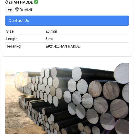
ÖZHAN HADDE
Denizli
TR
Contact Us
Size
20 mm
Length
6 mt
Tedarikçi
&#214;ZHAN HADDE