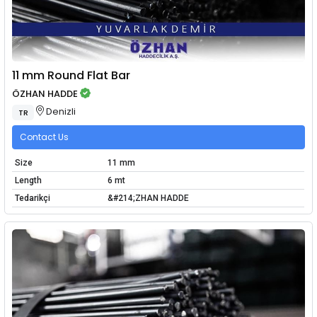
11 mm Round Flat Bar
ÖZHAN HADDE
Denizli
TR
Contact Us
Size
11 mm
Length
6 mt
Tedarikçi
&#214;ZHAN HADDE