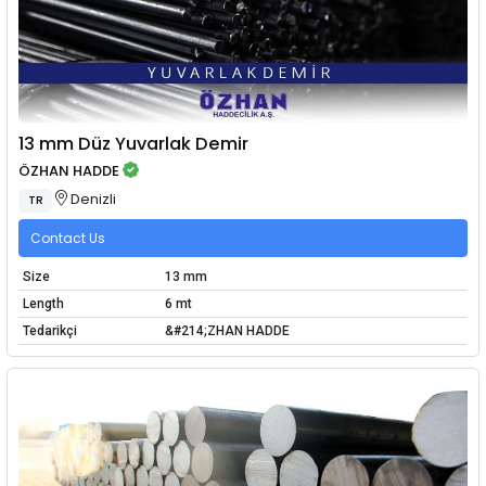
13 mm Düz Yuvarlak Demir
ÖZHAN HADDE
Denizli
TR
Contact Us
Size
13 mm
Length
6 mt
Tedarikçi
&#214;ZHAN HADDE