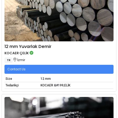
12 mm Yuvarlak Demir
KOCAER ÇELİK
İzmir
TR
Contact Us
Size
12 mm
Tedarikçi
KOCAER &#199;ELİK