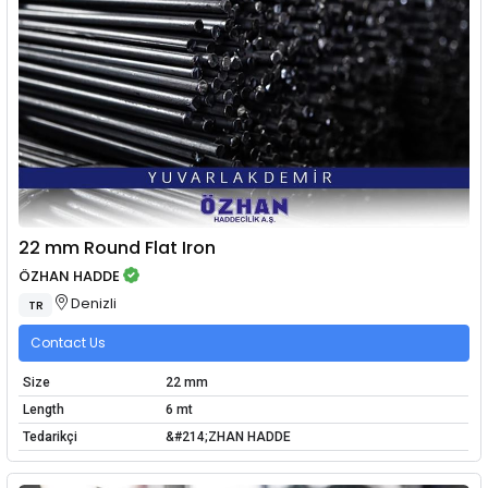
22 mm Round Flat Iron
ÖZHAN HADDE
Denizli
TR
Contact Us
Size
22 mm
Length
6 mt
Tedarikçi
&#214;ZHAN HADDE