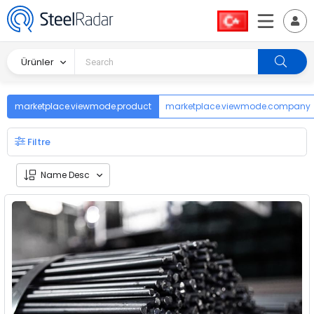
Ürünler
marketplace.viewmode.product
marketplace.viewmode.company
Filtre
Name Desc