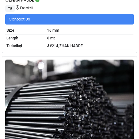
ÖZHAN HADDE
Denizli
TR
Contact Us
Size
16 mm
Length
6 mt
Tedarikçi
&#214;ZHAN HADDE