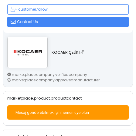
customer.follow
Contact Us
KOCAER ÇELİK
marketplace.company.verifiedcompany
marketplace.company.approvedmanufacturer
marketplace.product.productcontact
Mesaj gönderebilmek için hemen üye olun