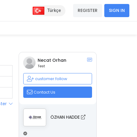
REGISTER
SIGN IN
Türkçe
Necat Orhan
Test
customer.follow
Contact Us
ster
ÖZHAN HADDE