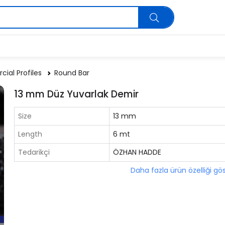
ial Profiles
Round Bar
13 mm Düz Yuvarlak Demir
Size
13 mm
Length
6 mt
Tedarikçi
ÖZHAN HADDE
Daha fazla ürün özelliği gö