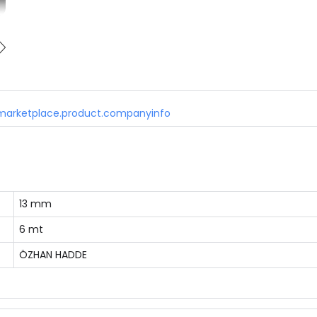
marketplace.product.companyinfo
13 mm
6 mt
ÖZHAN HADDE