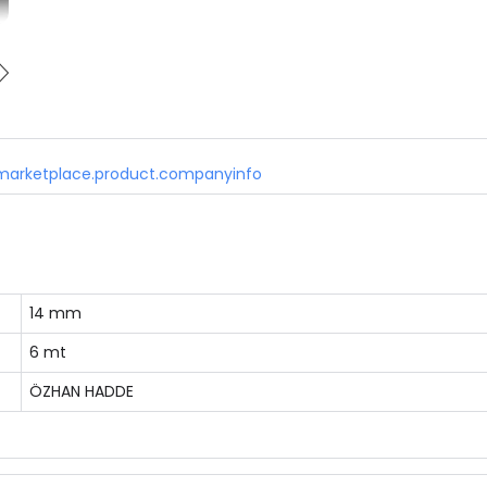
marketplace.product.companyinfo
14 mm
6 mt
ÖZHAN HADDE