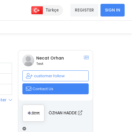
REGISTER
SIGN IN
Türkçe
Necat Orhan
Test
customer.follow
Contact Us
ster
ÖZHAN HADDE