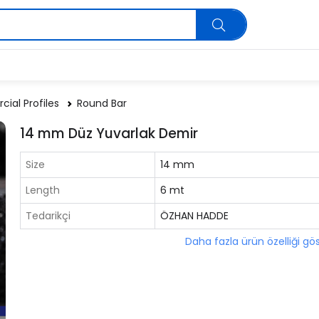
ial Profiles
Round Bar
14 mm Düz Yuvarlak Demir
Size
14 mm
Length
6 mt
Tedarikçi
ÖZHAN HADDE
Daha fazla ürün özelliği gö