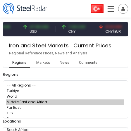
3 EUR
47.59 USD
7.09 CNY
0.13 CNY
USD
CNY
CNY/EUR
Iron and Steel Markets | Current Prices
Regional Reference Prices, News and Analysis
Regions
Markets
News
Comments
Regions
Locations