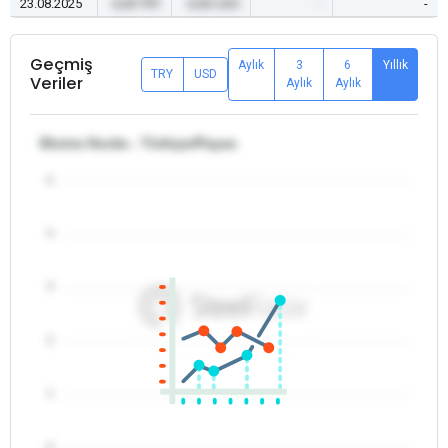
23.08.2025
0,00 TRY
0,00 USD
-
-
Geçmiş
Aylık
3
6
Yıllık
TRY
USD
Veriler
Aylık
Aylık
Ekstra Hurda - Türkiye/Payas
5
4
3
2
1
0