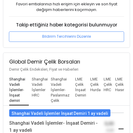
Favori emtialarınızı hızlı erişim için ekleyin ve son fiyat
değişim haberlerini kaçırmayın.
Takip ettiğiniz haber kategorisi bulunmuyor
Bildirim Tercihlerini Düzenle
Global Demir Çelik Borsaları
Demir Çelik Endeksleri, Fiyat ve Haberleri
Shanghai
Shanghai
Shanghai
LME
LME
LME
LME
Vadeli
Vadeli
Vadeli
Çelik
Çelik
Çelik
Çelik
İşlemler-
İşlemler
İşlemler-
İnşaat
Hurda
HRC
Hasır
İnşaat
HRC
Paslanmaz
Demiri
demiri
Çelik
Shanghai Vadeli İşlemler İnşaat Demiri 1 ay vadeli
Shanghai Vadeli İşlemler- İnşaat Demiri -
0,00
1 ay vadeli
-0,00