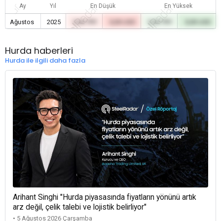
Ay
Yıl
En Düşük
En Yüksek
Ağustos
2025
0,00 TRY
0,00 USD
0,00 TRY
0,00 USD
Hurda haberleri
Hurda ile ilgili daha fazla
Arihant Singhi "Hurda piyasasında fiyatların yönünü artık
arz değil, çelik talebi ve lojistik belirliyor"
• 5 Ağustos 2026 Çarşamba