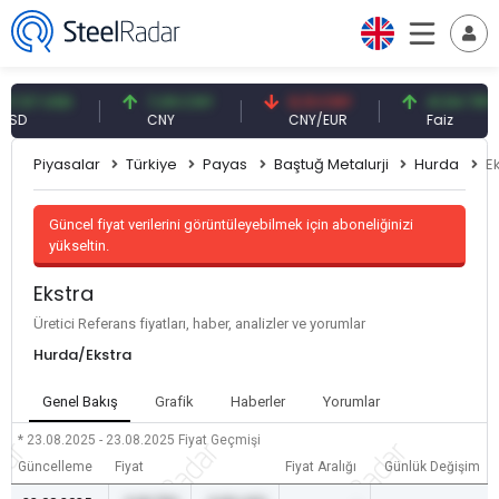
57 USD
7,09 CNY
0,13 CNY
41,54 TRY
CNY
CNY/EUR
Faiz
Piyasalar
Türkiye
Payas
Baştuğ Metalurji
Hurda
E
Güncel fiyat verilerini görüntüleyebilmek için aboneliğinizi
yükseltin.
Ekstra
Üretici Referans fiyatları, haber, analizler ve yorumlar
Hurda/Ekstra
Genel Bakış
Grafik
Haberler
Yorumlar
* 23.08.2025 - 23.08.2025
Fiyat Geçmişi
Güncelleme
Fiyat
Fiyat Aralığı
Günlük Değişim