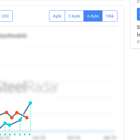
0
USD
Aylık
3 Aylık
6 Aylık
Yıllık
S
İ
kiye/Karabük
0
ay '26
Haz '26
Tem '26
Ağu '26