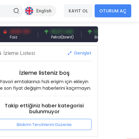
KAYIT OL
OTURUM AÇ
English
1,53 TRY
83,27 USD
6,74 USD
97,32 U
iz
Petrol(brent)
Bakır(lb)
Gümüş(o
Genişlet
İzleme Listesi
İzleme listeniz boş
Favori emtialarınızı hızlı erişim için ekleyin
e son fiyat değişim haberlerini kaçırmayın.
Takip ettiğiniz haber kategorisi
bulunmuyor
Bildirim Tercihlerini Düzenle