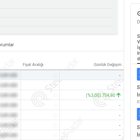
D
S
V
orumlar
İ
İ
d
Fiyat Aralığı
Günlük Değişim
0,00 USD
-
-
0,00 USD
-
-
S
İ
0,00 USD
-
(%3,00) 754,80
0
0,00 USD
-
-
0,00 USD
-
-
0,00 USD
-
-
S
İ
0,00 USD
-
-