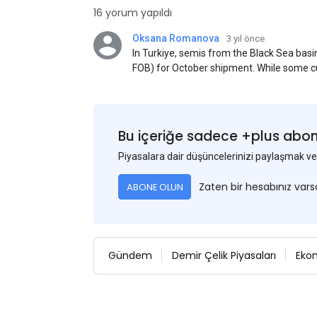
16 yorum yapıldı
Oksana Romanova
3 yıl önce
In Turkiye, semis from the Black Sea ba
FOB) for October shipment. While some cu
participants admit that it could be only 
is available from the market. Information
two weeks ago was circulating in the mark
publication. This was a re-export of Donba
Bu içeriğe sadece +plus abonel
Piyasalara dair düşüncelerinizi paylaşmak
Zaten bir hesabınız var
ABONE OLUN
Gündem
Demir Çelik Piyasaları
Eko