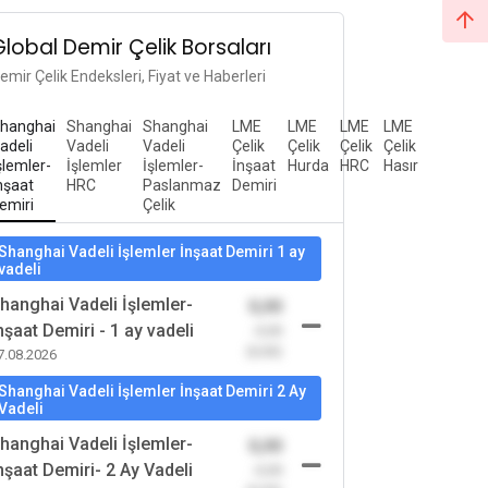
Global Demir Çelik Borsaları
emir Çelik Endeksleri, Fiyat ve Haberleri
hanghai
Shanghai
Shanghai
LME
LME
LME
LME
adeli
Vadeli
Vadeli
Çelik
Çelik
Çelik
Çelik
şlemler-
İşlemler
İşlemler-
İnşaat
Hurda
HRC
Hasır
nşaat
HRC
Paslanmaz
Demiri
emiri
Çelik
Shanghai Vadeli İşlemler İnşaat Demiri 1 ay
vadeli
hanghai Vadeli İşlemler-
0,00
nşaat Demiri - 1 ay vadeli
-0,00
(0,00)
7.08.2026
Shanghai Vadeli İşlemler İnşaat Demiri 2 Ay
Vadeli
hanghai Vadeli İşlemler-
0,00
nşaat Demiri- 2 Ay Vadeli
-0,00