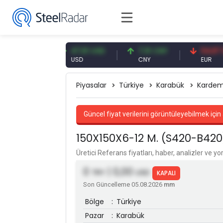
 EUR
47,61 USD
7,10 CNY
54,87 EUR
USD
CNY
EUR
Piyasalar
Türkiye
Karabük
Kardem
Güncel fiyat verilerini görüntüleyebilmek için 
150X150X6-12 M. (S420-B420
Üretici Referans fiyatları, haber, analizler ve y
0
| 0,00
TRY
USD
KAPALI
Son Güncelleme 05.08.2026
mm
Bölge
:
Türkiye
Pazar
:
Karabük