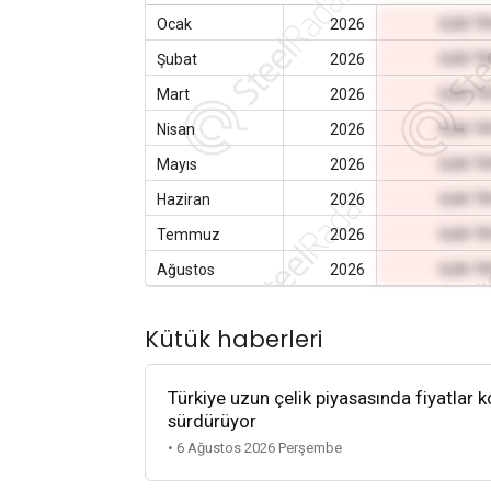
Ocak
2026
0,00 T
Şubat
2026
0,00 T
Mart
2026
0,00 T
Nisan
2026
0,00 T
Mayıs
2026
0,00 T
Haziran
2026
0,00 T
Temmuz
2026
0,00 T
Ağustos
2026
0,00 T
Kütük haberleri
Türkiye uzun çelik piyasasında fiyatlar k
sürdürüyor
• 6 Ağustos 2026 Perşembe