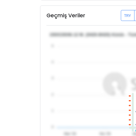
Geçmiş Veriler
TRY
150X150X6-12 M. (S420-B420) Kütük - Tür
5
4
3
2
1
0
Mar '26
Nis '26
M