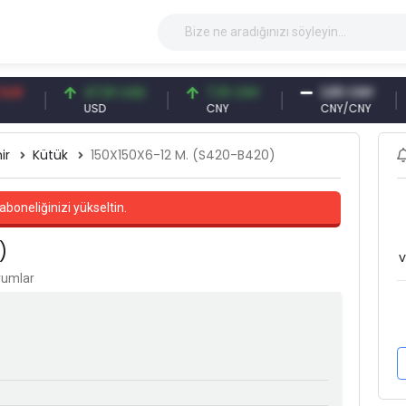
47,61 USD
7,10 CNY
1,00 CNY
4
USD
CNY
CNY/CNY
Fa
ir
Kütük
150X150X6-12 M. (S420-B420)
aboneliğinizi yükseltin.
)
v
orumlar