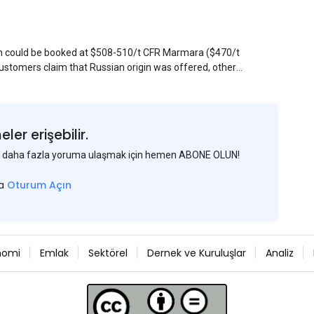
sin could be booked at $508-510/t CFR Marmara ($470/t
stomers claim that Russian origin was offered, other
Belarus or Donbas. Around 10,000 t of Belarusian product
 about sales of 15,000-20,000 t at $485/t CFR around
et, but it could not be confirmed at the time of
s material provided by a Russian mill.
er erişebilir.
 ve daha fazla yoruma ulaşmak için hemen ABONE OLUN!
sa
Oturum Açın
nomi
Emlak
Sektörel
Dernek ve Kuruluşlar
Analiz