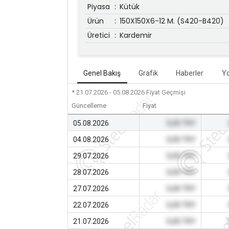
Piyasa
:
Kütük
Ürün
:
150X150X6-12 M. (S420-B420)
Üretici
:
Kardemir
Genel Bakış
Grafik
Haberler
Y
* 21.07.2026 - 05.08.2026
Fiyat Geçmişi
Güncelleme
Fiyat
05.08.2026
0,00 TRY
04.08.2026
0,00 TRY
29.07.2026
0,00 TRY
28.07.2026
0,00 TRY
27.07.2026
0,00 TRY
22.07.2026
0,00 TRY
21.07.2026
0,00 TRY