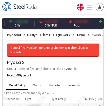
7,09 CNY
0,13 CNY
41,53 TRY
83,2
CNY
CNY/EUR
Faiz
Petrol
Piyasalar
Türkiye
İzmir
Ege Çelik
Hurda
Piyasa 2
Güncel fiyat verilerini görüntüleyebilmek için aboneliğinizi
yükseltin.
Piyasa 2
Üretici Referans fiyatları, haber, analizler ve yorumlar
Hurda/Piyasa 2
Genel Bakış
Grafik
Haberler
Yorumlar
* 17.06.2026 - 03.08.2026
Fiyat Geçmişi
Güncelleme
Fiyat
Fiyat Aralığı
Günlük Değişim