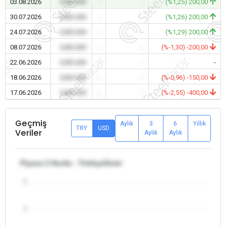
03.08.2026
0,00 USD
-
-
(%1,25) 200,00
30.07.2026
0,00 USD
-
-
(%1,26) 200,00
24.07.2026
0,00 USD
-
-
(%1,29) 200,00
08.07.2026
0,00 USD
-
-
(%-1,30) -200,00
22.06.2026
0,00 USD
-
-
-
18.06.2026
0,00 USD
-
-
(%-0,96) -150,00
17.06.2026
0,00 USD
-
-
(%-2,55) -400,00
Geçmiş
Aylık
3
6
Yıllık
TRY
USD
Veriler
Aylık
Aylık
Piyasa 2 Hurda - Türkiye/İzmir
5
4