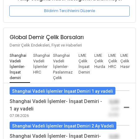
Bildirim Tercihlerini Düzenle
Global Demir Çelik Borsaları
Demir Çelik Endeksleri, Fiyat ve Haberleri
Shanghai
Shanghai
Shanghai
LME
LME
LME
LME
Vadeli
Vadeli
Vadeli
Çelik
Çelik
Çelik
Çelik
İşlemler-
İşlemler
İşlemler-
İnşaat
Hurda
HRC
Hasır
İnşaat
HRC
Paslanmaz
Demiri
demiri
Çelik
Shanghai Vadeli İşlemler İnşaat Demiri 1 ay vadeli
Shanghai Vadeli İşlemler- İnşaat Demiri -
0,00
1 ay vadeli
-0,00
(0,00)
07.08.2026
Shanghai Vadeli İşlemler İnşaat Demiri 2 Ay Vadeli
Shanghai Vadeli İşlemler- İnşaat Demiri-
0,00