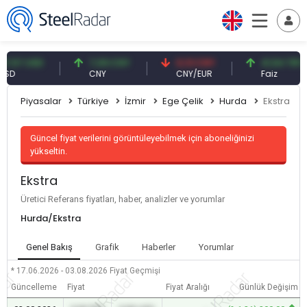
7 USD
7,09 CNY
0,13 CNY
41,54 TRY
CNY
CNY/EUR
Faiz
Piyasalar
Türkiye
İzmir
Ege Çelik
Hurda
Ekstra
Güncel fiyat verilerini görüntüleyebilmek için aboneliğinizi
yükseltin.
Ekstra
Üretici Referans fiyatları, haber, analizler ve yorumlar
Hurda/Ekstra
Genel Bakış
Grafik
Haberler
Yorumlar
* 17.06.2026 - 03.08.2026
Fiyat Geçmişi
Güncelleme
Fiyat
Fiyat Aralığı
Günlük Değişim