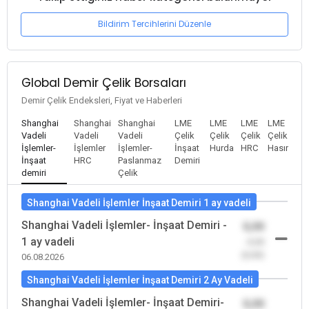
Bildirim Tercihlerini Düzenle
Global Demir Çelik Borsaları
Demir Çelik Endeksleri, Fiyat ve Haberleri
Shanghai
Shanghai
Shanghai
LME
LME
LME
LME
Vadeli
Vadeli
Vadeli
Çelik
Çelik
Çelik
Çelik
İşlemler-
İşlemler
İşlemler-
İnşaat
Hurda
HRC
Hasır
İnşaat
HRC
Paslanmaz
Demiri
demiri
Çelik
Shanghai Vadeli İşlemler İnşaat Demiri 1 ay vadeli
Shanghai Vadeli İşlemler- İnşaat Demiri -
0,00
1 ay vadeli
-0,00
(0,00)
06.08.2026
Shanghai Vadeli İşlemler İnşaat Demiri 2 Ay Vadeli
Shanghai Vadeli İşlemler- İnşaat Demiri-
0,00