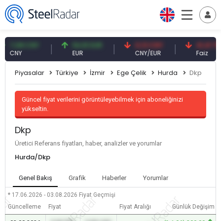
7,08 CNY
54,91 EUR
0,13 CNY
41,41 TRY
CNY
EUR
CNY/EUR
Faiz
Piyasalar
Türkiye
İzmir
Ege Çelik
Hurda
Dkp
Güncel fiyat verilerini görüntüleyebilmek için aboneliğinizi
yükseltin.
Dkp
Üretici Referans fiyatları, haber, analizler ve yorumlar
Hurda/Dkp
Genel Bakış
Grafik
Haberler
Yorumlar
* 17.06.2026 - 03.08.2026
Fiyat Geçmişi
Güncelleme
Fiyat
Fiyat Aralığı
Günlük Değişim