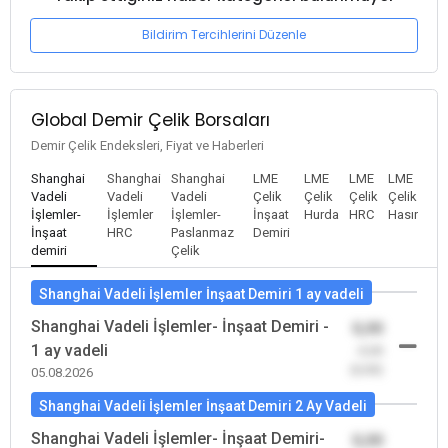
Bildirim Tercihlerini Düzenle
Global Demir Çelik Borsaları
Demir Çelik Endeksleri, Fiyat ve Haberleri
Shanghai
Shanghai
Shanghai
LME
LME
LME
LME
Vadeli
Vadeli
Vadeli
Çelik
Çelik
Çelik
Çelik
İşlemler-
İşlemler
İşlemler-
İnşaat
Hurda
HRC
Hasır
İnşaat
HRC
Paslanmaz
Demiri
demiri
Çelik
Shanghai Vadeli İşlemler İnşaat Demiri 1 ay vadeli
Shanghai Vadeli İşlemler- İnşaat Demiri -
0,00
1 ay vadeli
-0,00
(0,00)
05.08.2026
Shanghai Vadeli İşlemler İnşaat Demiri 2 Ay Vadeli
Shanghai Vadeli İşlemler- İnşaat Demiri-
0,00