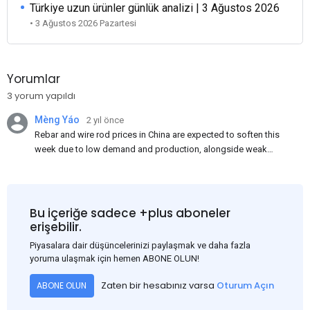
Türkiye uzun ürünler günlük analizi | 3 Ağustos 2026
• 3 Ağustos 2026 Pazartesi
Yorumlar
3 yorum yapıldı
Mèng Yáo
2 yıl önce
Rebar and wire rod prices in China are expected to soften this
week due to low demand and production, alongside weak
market sentiment. Traders may reduce rebar stocks ahead of
new standards. This outlook is based on surveys and market
communications with Chinese participants.
Bu içeriğe sadece +plus aboneler
erişebilir.
Piyasalara dair düşüncelerinizi paylaşmak ve daha fazla
yoruma ulaşmak için hemen ABONE OLUN!
Zaten bir hesabınız varsa
Oturum Açın
ABONE OLUN