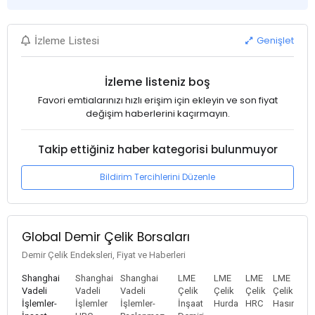
Genişlet
İzleme Listesi
İzleme listeniz boş
Favori emtialarınızı hızlı erişim için ekleyin ve son fiyat
değişim haberlerini kaçırmayın.
Takip ettiğiniz haber kategorisi bulunmuyor
Bildirim Tercihlerini Düzenle
Global Demir Çelik Borsaları
Demir Çelik Endeksleri, Fiyat ve Haberleri
Shanghai
Shanghai
Shanghai
LME
LME
LME
LME
Vadeli
Vadeli
Vadeli
Çelik
Çelik
Çelik
Çelik
İşlemler-
İşlemler
İşlemler-
İnşaat
Hurda
HRC
Hasır