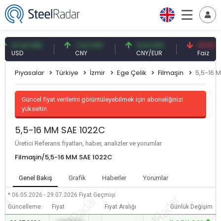
47,61 USD
7,10 CNY
0,13 CNY
41,53 TRY
USD
CNY
CNY/EUR
Faiz
Piyasalar
Türkiye
İzmir
Ege Çelik
Filmaşin
5,5-16 
Güncel fiyat verilerini görüntüleyebilmek için aboneliğinizi
yükseltin.
5,5-16 MM SAE 1022C
Üretici Referans fiyatları, haber, analizler ve yorumlar
Filmaşin/5,5-16 MM SAE 1022C
Genel Bakış
Grafik
Haberler
Yorumlar
* 06.05.2026 - 29.07.2026
Fiyat Geçmişi
Güncelleme
Fiyat
Fiyat Aralığı
Günlük Değişim