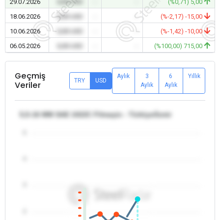
29.07.2026
0,00 USD
-
-
(%0,71) 5,00
18.06.2026
0,00 USD
-
-
(%-2,17) -15,00
10.06.2026
0,00 USD
-
-
(%-1,42) -10,00
06.05.2026
0,00 USD
-
-
(%100,00) 715,00
Geçmiş
Aylık
3
6
Yıllık
TRY
USD
Veriler
Aylık
Aylık
5,5-16 MM SAE 1022C Filmaşin - Türkiye/İzmir
5
4
3
2