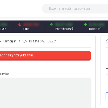
41,53 TRY
83,27 USD
6,74 USD
Faiz
Petrol(brent)
Bakır(lb)
Filmaşin
5,5-16 MM SAE 1022C
aboneliğinizi yükseltin.
v
orumlar