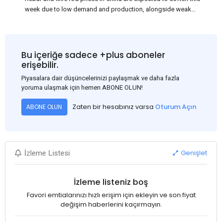
week due to low demand and production, alongside weak
market sentiment. Traders may reduce rebar stocks ahead of
new standards. This outlook is based on surveys and market
communications with Chinese participants.
Bu içeriğe sadece +plus aboneler
erişebilir.
Piyasalara dair düşüncelerinizi paylaşmak ve daha fazla
yoruma ulaşmak için hemen ABONE OLUN!
Zaten bir hesabınız varsa
Oturum Açın
ABONE OLUN
Genişlet
İzleme Listesi
İzleme listeniz boş
Favori emtialarınızı hızlı erişim için ekleyin ve son fiyat
değişim haberlerini kaçırmayın.