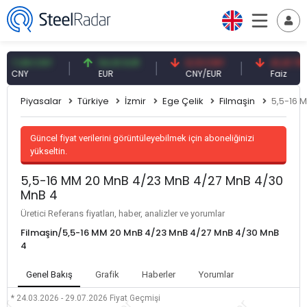
,08 CNY
54,91 EUR
0,13 CNY
41,41 TRY
NY
EUR
CNY/EUR
Faiz
Piyasalar
Türkiye
İzmir
Ege Çelik
Filmaşin
5,5-16 
Güncel fiyat verilerini görüntüleyebilmek için aboneliğinizi
yükseltin.
5,5-16 MM 20 MnB 4/23 MnB 4/27 MnB 4/30
MnB 4
Üretici Referans fiyatları, haber, analizler ve yorumlar
Filmaşin/5,5-16 MM 20 MnB 4/23 MnB 4/27 MnB 4/30 MnB
4
Genel Bakış
Grafik
Haberler
Yorumlar
* 24.03.2026 - 29.07.2026
Fiyat Geçmişi