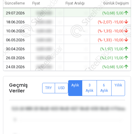
Güncelleme
Fiyat
Fiyat Aralığı
Günlük Değişim
29.07.2026
0,00 USD
-
-
(%0,68) 5,00
18.06.2026
0,00 USD
-
-
(%-2,07) -15,00
10.06.2026
0,00 USD
-
-
(%-1,35) -10,00
06.05.2026
0,00 USD
-
-
(%-1,33) -10,00
30.04.2026
0,00 USD
-
-
(%1,97) 15,00
26.03.2026
0,00 USD
-
-
(%2,01) 15,00
24.03.2026
0,00 USD
-
-
(%0,68) 5,00
Geçmiş
Aylık
3
6
Yıllık
TRY
USD
Veriler
Aylık
Aylık
5,5-16 MM 20 MnB 4/23 MnB 4/27 MnB 4/30 MnB 4 Filmaşin - 
5