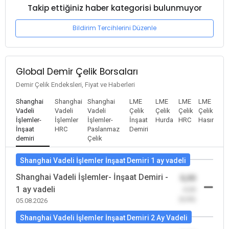
Takip ettiğiniz haber kategorisi bulunmuyor
Bildirim Tercihlerini Düzenle
Global Demir Çelik Borsaları
Demir Çelik Endeksleri, Fiyat ve Haberleri
Shanghai
Shanghai
Shanghai
LME
LME
LME
LME
Vadeli
Vadeli
Vadeli
Çelik
Çelik
Çelik
Çelik
İşlemler-
İşlemler
İşlemler-
İnşaat
Hurda
HRC
Hasır
İnşaat
HRC
Paslanmaz
Demiri
demiri
Çelik
Shanghai Vadeli İşlemler İnşaat Demiri 1 ay vadeli
Shanghai Vadeli İşlemler- İnşaat Demiri -
0,00
1 ay vadeli
-0,00
(0,00)
05.08.2026
Shanghai Vadeli İşlemler İnşaat Demiri 2 Ay Vadeli