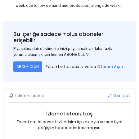
week due to low demand and production, alongside weak
market sentiment. Traders may reduce rebar stocks ahead of
new standards. This outlook is based on surveys and market
communications with Chinese participants.
Bu içeriğe sadece +plus aboneler
erişebilir.
Piyasalara dair düşüncelerinizi paylaşmak ve daha fazla
yoruma ulaşmak için hemen ABONE OLUN!
Zaten bir hesabınız varsa
Oturum Açın
ABONE OLUN
Genişlet
İzleme Listesi
İzleme listeniz boş
Favori emtialarınızı hızlı erişim için ekleyin ve son fiyat
değişim haberlerini kaçırmayın.