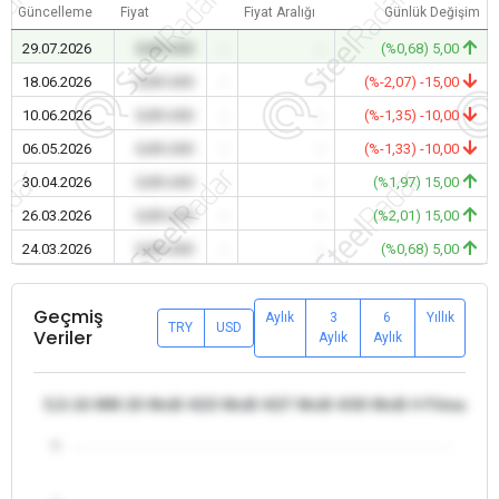
Güncelleme
Fiyat
Fiyat Aralığı
Günlük Değişim
29.07.2026
0,00 USD
-
-
(%0,68) 5,00
18.06.2026
0,00 USD
-
-
(%-2,07) -15,00
10.06.2026
0,00 USD
-
-
(%-1,35) -10,00
06.05.2026
0,00 USD
-
-
(%-1,33) -10,00
30.04.2026
0,00 USD
-
-
(%1,97) 15,00
26.03.2026
0,00 USD
-
-
(%2,01) 15,00
24.03.2026
0,00 USD
-
-
(%0,68) 5,00
Geçmiş
Aylık
3
6
Yıllık
TRY
USD
Veriler
Aylık
Aylık
5,5-16 MM 20 MnB 4/23 MnB 4/27 MnB 4/30 MnB 4 Filmaşin - 
5