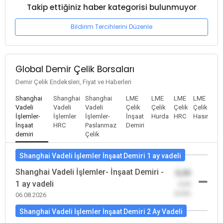
Takip ettiğiniz haber kategorisi bulunmuyor
Bildirim Tercihlerini Düzenle
Global Demir Çelik Borsaları
Demir Çelik Endeksleri, Fiyat ve Haberleri
Shanghai
Shanghai
Shanghai
LME
LME
LME
LME
Vadeli
Vadeli
Vadeli
Çelik
Çelik
Çelik
Çelik
İşlemler-
İşlemler
İşlemler-
İnşaat
Hurda
HRC
Hasır
İnşaat
HRC
Paslanmaz
Demiri
demiri
Çelik
Shanghai Vadeli İşlemler İnşaat Demiri 1 ay vadeli
Shanghai Vadeli İşlemler- İnşaat Demiri -
0,00
1 ay vadeli
-0,00
(0,00)
06.08.2026
Shanghai Vadeli İşlemler İnşaat Demiri 2 Ay Vadeli