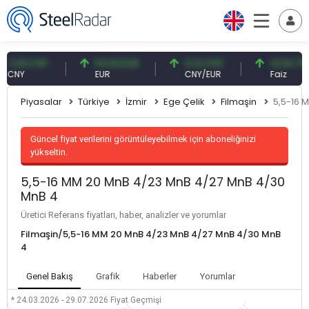
09 CNY
54,93 EUR
0,13 CNY
41,54 TRY
Y
EUR
CNY/EUR
Faiz
Piyasalar
Türkiye
İzmir
Ege Çelik
Filmaşin
5,5-16 
Güncel fiyat verilerini görüntüleyebilmek için aboneliğinizi
yükseltin.
5,5-16 MM 20 MnB 4/23 MnB 4/27 MnB 4/30
MnB 4
Üretici Referans fiyatları, haber, analizler ve yorumlar
Filmaşin/5,5-16 MM 20 MnB 4/23 MnB 4/27 MnB 4/30 MnB
4
Genel Bakış
Grafik
Haberler
Yorumlar
* 24.03.2026 - 29.07.2026
Fiyat Geçmişi