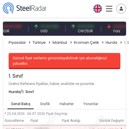
,87 EUR
47,61 USD
0,13 CNY
41,53 TRY
R
USD
CNY/EUR
Faiz
Piyasalar
Türkiye
İstanbul
Kroman Çelik
Hurda
1. 
Güncel fiyat verilerini görüntüleyebilmek için aboneliğinizi
yükseltin.
1. Sınıf
Üretici Referans fiyatları, haber, analizler ve yorumlar
Hurda/1. Sınıf
Genel Bakış
Grafik
Haberler
Yorumlar
* 23.04.2026 - 06.07.2026
Fiyat Geçmişi
Güncelleme
Fiyat
Fiyat Aralığı
Günlük Değişim