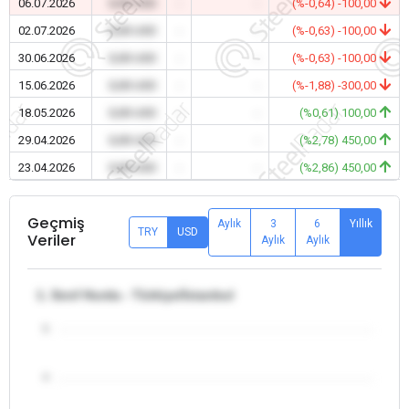
06.07.2026
0,00 USD
-
-
(%-0,64) -100,00
02.07.2026
0,00 USD
-
-
(%-0,63) -100,00
30.06.2026
0,00 USD
-
-
(%-0,63) -100,00
15.06.2026
0,00 USD
-
-
(%-1,88) -300,00
18.05.2026
0,00 USD
-
-
(%0,61) 100,00
29.04.2026
0,00 USD
-
-
(%2,78) 450,00
23.04.2026
0,00 USD
-
-
(%2,86) 450,00
Geçmiş
Aylık
3
6
Yıllık
TRY
USD
Veriler
Aylık
Aylık
1. Sınıf Hurda - Türkiye/İstanbul
5
4