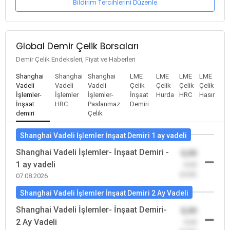
Bildirim Tercihlerini Düzenle
Global Demir Çelik Borsaları
Demir Çelik Endeksleri, Fiyat ve Haberleri
Shanghai
Shanghai
Shanghai
LME
LME
LME
LME
Vadeli
Vadeli
Vadeli
Çelik
Çelik
Çelik
Çelik
İşlemler-
İşlemler
İşlemler-
İnşaat
Hurda
HRC
Hasır
İnşaat
HRC
Paslanmaz
Demiri
demiri
Çelik
Shanghai Vadeli İşlemler İnşaat Demiri 1 ay vadeli
Shanghai Vadeli İşlemler- İnşaat Demiri -
0,00
1 ay vadeli
-0,00
(0,00)
07.08.2026
Shanghai Vadeli İşlemler İnşaat Demiri 2 Ay Vadeli
Shanghai Vadeli İşlemler- İnşaat Demiri-
0,00
2 Ay Vadeli
-0,00