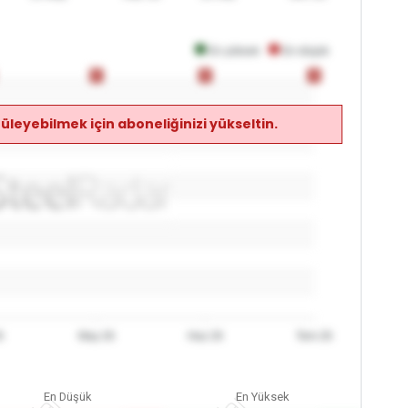
En yüksek
En düşük
0
0
0
0
0
0
üleyebilmek için aboneliğinizi yükseltin.
6
May 26
Haz 26
Tem 26
En Düşük
En Yüksek