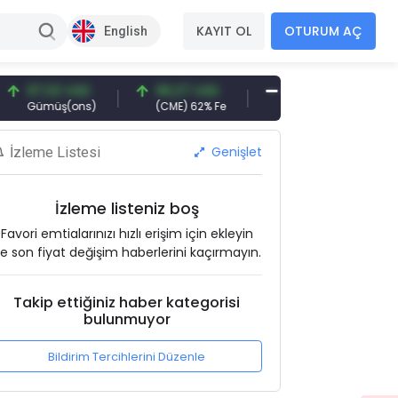
KAYIT OL
OTURUM AÇ
English
7,32 USD
96,27 USD
377,25 USD
6.0
ümüş(ons)
(CME) 62% Fe
Gemi Söküm
Altı
Genişlet
İzleme Listesi
İzleme listeniz boş
Favori emtialarınızı hızlı erişim için ekleyin
e son fiyat değişim haberlerini kaçırmayın.
Takip ettiğiniz haber kategorisi
bulunmuyor
Bildirim Tercihlerini Düzenle