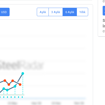
0
USD
Aylık
3 Aylık
6 Aylık
Yıllık
S
İ
0
15 May
Haz '26
15 Haz
Tem '26