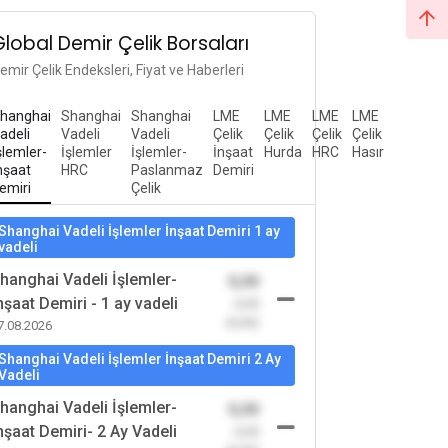
Global Demir Çelik Borsaları
emir Çelik Endeksleri, Fiyat ve Haberleri
hanghai
Shanghai
Shanghai
LME
LME
LME
LME
adeli
Vadeli
Vadeli
Çelik
Çelik
Çelik
Çelik
şlemler-
İşlemler
İşlemler-
İnşaat
Hurda
HRC
Hasır
nşaat
HRC
Paslanmaz
Demiri
emiri
Çelik
Shanghai Vadeli İşlemler İnşaat Demiri 1 ay
vadeli
hanghai Vadeli İşlemler-
0,00
nşaat Demiri - 1 ay vadeli
-0,00
(0,00)
7.08.2026
Shanghai Vadeli İşlemler İnşaat Demiri 2 Ay
Vadeli
hanghai Vadeli İşlemler-
0,00
nşaat Demiri- 2 Ay Vadeli
-0,00