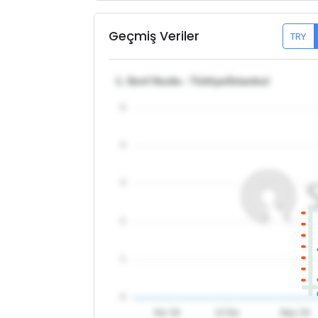
Geçmiş Veriler
TRY
1. Sınıf Hurda - Türkiye/İstanbul
5
4
3
2
1
0
Nis '26
15 Nis
May '26