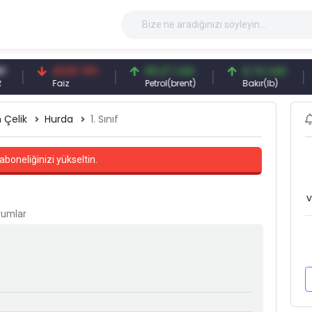
41,53 TRY
83,27 USD
6,74 USD
9
Faiz
Petrol(brent)
Bakır(lb)
G
 Çelik
Hurda
1. Sınıf
aboneliğinizi yükseltin.
v
orumlar