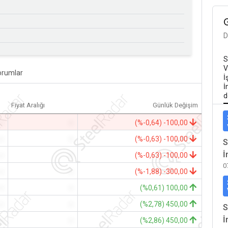
D
S
V
orumlar
İ
İ
d
Fiyat Aralığı
Günlük Değişim
-
-
(%-0,64) -100,00
-
-
(%-0,63) -100,00
S
İ
-
-
(%-0,63) -100,00
0
-
-
(%-1,88) -300,00
-
-
(%0,61) 100,00
-
-
(%2,78) 450,00
S
İ
-
-
(%2,86) 450,00