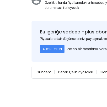
Özellikle hurda fiyatlarındaki artış sebebi
durum nasıl ilerleyecek
Bu içeriğe sadece +plus abonel
Piyasalara dair düşüncelerinizi paylaşmak
Zaten bir hesabınız var
ABONE OLUN
Gündem
Demir Çelik Piyasaları
Eko