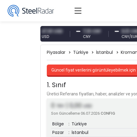
 EUR
47,61 USD
7,10 CNY
0,13 CNY
USD
CNY
CNY/EUR
Piyasalar
Türkiye
İstanbul
Kroman
Güncel fiyat verilerini görüntüleyebilmek için 
1. Sınıf
Üretici Referans fiyatları, haber, analizler ve y
0
| 0,00
TRY
USD
Son Güncelleme 06.07.2026
CONFIG
Bölge
:
Türkiye
Pazar
:
İstanbul