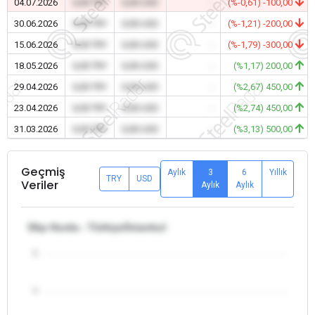
04.07.2026
0,00 TRY
0,00 USD
-
(%-0,61) -100,00
30.06.2026
0,00 TRY
0,00 USD
-
(%-1,21) -200,00
15.06.2026
0,00 TRY
0,00 USD
-
(%-1,79) -300,00
18.05.2026
0,00 TRY
0,00 USD
-
(%1,17) 200,00
29.04.2026
0,00 TRY
0,00 USD
-
(%2,67) 450,00
23.04.2026
0,00 TRY
0,00 USD
-
(%2,74) 450,00
31.03.2026
0,00 TRY
0,00 USD
-
(%3,13) 500,00
Geçmiş
Aylık
3
6
Yıllık
TRY
USD
Veriler
Aylık
Aylık
Dkp Hurda - Türkiye/İstanbul
5
4