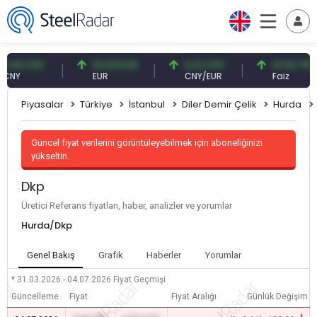
9 CNY
54,93 EUR
0,13 CNY
41,54 TRY
Y
EUR
CNY/EUR
Faiz
Piyasalar
Türkiye
İstanbul
Diler Demir Çelik
Hurda
Güncel fiyat verilerini görüntüleyebilmek için aboneliğinizi
yükseltin.
Dkp
Üretici Referans fiyatları, haber, analizler ve yorumlar
Hurda/Dkp
Genel Bakış
Grafik
Haberler
Yorumlar
* 31.03.2026 - 04.07.2026
Fiyat Geçmişi
Güncelleme
Fiyat
Fiyat Aralığı
Günlük Değişim