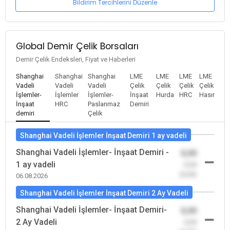
Bildirim Tercihlerini Düzenle
Global Demir Çelik Borsaları
Demir Çelik Endeksleri, Fiyat ve Haberleri
Shanghai
Shanghai
Shanghai
LME
LME
LME
LME
Vadeli
Vadeli
Vadeli
Çelik
Çelik
Çelik
Çelik
İşlemler-
İşlemler
İşlemler-
İnşaat
Hurda
HRC
Hasır
İnşaat
HRC
Paslanmaz
Demiri
demiri
Çelik
Shanghai Vadeli İşlemler İnşaat Demiri 1 ay vadeli
Shanghai Vadeli İşlemler- İnşaat Demiri -
0,00
1 ay vadeli
-0,00
(0,00)
06.08.2026
Shanghai Vadeli İşlemler İnşaat Demiri 2 Ay Vadeli
Shanghai Vadeli İşlemler- İnşaat Demiri-
0,00
2 Ay Vadeli
-0,00