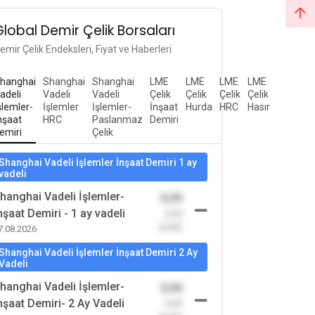
Global Demir Çelik Borsaları
emir Çelik Endeksleri, Fiyat ve Haberleri
hanghai
Shanghai
Shanghai
LME
LME
LME
LME
adeli
Vadeli
Vadeli
Çelik
Çelik
Çelik
Çelik
şlemler-
İşlemler
İşlemler-
İnşaat
Hurda
HRC
Hasır
nşaat
HRC
Paslanmaz
Demiri
emiri
Çelik
Shanghai Vadeli İşlemler İnşaat Demiri 1 ay
vadeli
hanghai Vadeli İşlemler-
0,00
nşaat Demiri - 1 ay vadeli
-0,00
(0,00)
7.08.2026
Shanghai Vadeli İşlemler İnşaat Demiri 2 Ay
Vadeli
hanghai Vadeli İşlemler-
0,00
nşaat Demiri- 2 Ay Vadeli
-0,00