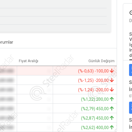
D
S
V
orumlar
İ
İ
d
Fiyat Aralığı
Günlük Değişim
,00 USD
-
(%-0,63) -100,00
,00 USD
-
(%-1,25) -200,00
S
İ
,00 USD
-
(%-1,24) -200,00
0
,00 USD
-
(%1,22) 200,00
,00 USD
-
(%2,79) 450,00
,00 USD
-
(%2,87) 450,00
S
İ
,00 USD
-
(%2,62) 400,00