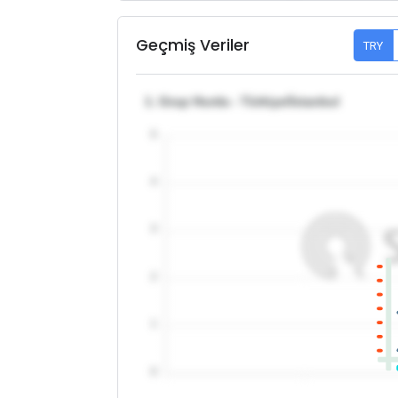
Geçmiş Veriler
TRY
1. Grup Hurda - Türkiye/İstanbul
5
4
3
2
1
0