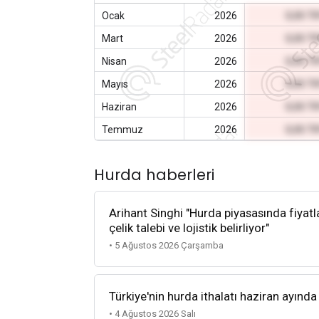
Ocak
2026
0,00 T
Mart
2026
0,00 T
Nisan
2026
0,00 T
Mayıs
2026
0,00 T
Haziran
2026
0,00 T
Temmuz
2026
0,00 T
Hurda haberleri
Arihant Singhi "Hurda piyasasında fiyatla
çelik talebi ve lojistik belirliyor"
• 5 Ağustos 2026 Çarşamba
Türkiye'nin hurda ithalatı haziran ayında
• 4 Ağustos 2026 Salı