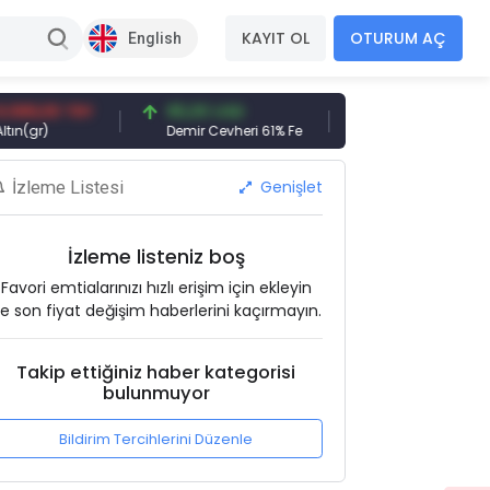
KAYIT OL
OTURUM AÇ
English
00 TRY
95,00 USD
13.798,82 TRY
)
Demir Cevheri 61% Fe
BIST 100
Genişlet
İzleme Listesi
İzleme listeniz boş
Favori emtialarınızı hızlı erişim için ekleyin
e son fiyat değişim haberlerini kaçırmayın.
Takip ettiğiniz haber kategorisi
bulunmuyor
Bildirim Tercihlerini Düzenle