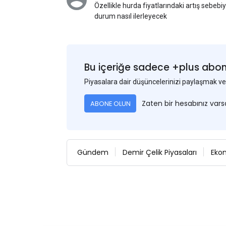
Özellikle hurda fiyatlarındaki artış sebebi
durum nasıl ilerleyecek
Bu içeriğe sadece +plus abonel
Piyasalara dair düşüncelerinizi paylaşmak
Zaten bir hesabınız var
ABONE OLUN
Gündem
Demir Çelik Piyasaları
Eko