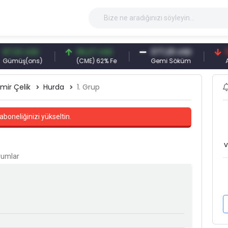
2 USD
96,27 USD
377,25 USD
6.089,
ş(ons)
(CME) 62% Fe
Gemi Söküm
Altın(gr
mir Çelik
Hurda
1. Grup
aboneliğinizi yükseltin.
v
orumlar