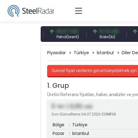
41,53 TRY
83,27 USD
6,74 USD
97,3
Faiz
Petrol(brent)
Bakır(lb)
Gümü
Piyasalar
Türkiye
İstanbul
Diler De
Güncel fiyat verilerini görüntüleyebilmek için 
1. Grup
Üretici Referans fiyatları, haber, analizler ve y
0
| 0,00
TRY
USD
Son Güncelleme 04.07.2026
CONFIG
Bölge
:
Türkiye
Pazar
:
İstanbul