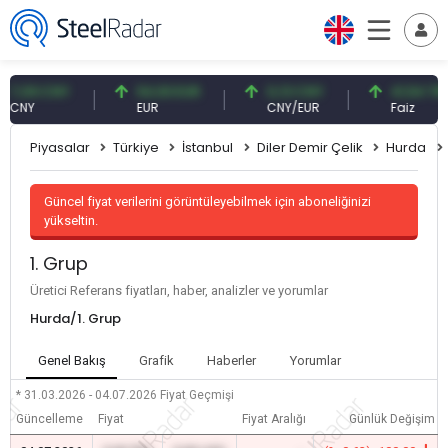
09 CNY
54,93 EUR
0,13 CNY
41,54 TRY
Y
EUR
CNY/EUR
Faiz
Piyasalar
Türkiye
İstanbul
Diler Demir Çelik
Hurda
Güncel fiyat verilerini görüntüleyebilmek için aboneliğinizi
yükseltin.
1. Grup
Üretici Referans fiyatları, haber, analizler ve yorumlar
Hurda/1. Grup
Genel Bakış
Grafik
Haberler
Yorumlar
* 31.03.2026 - 04.07.2026
Fiyat Geçmişi
Güncelleme
Fiyat
Fiyat Aralığı
Günlük Değişim