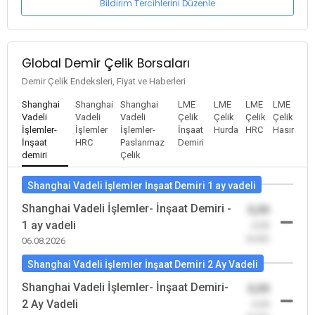
Bildirim Tercihlerini Düzenle
Global Demir Çelik Borsaları
Demir Çelik Endeksleri, Fiyat ve Haberleri
Shanghai
Shanghai
Shanghai
LME
LME
LME
LME
Vadeli
Vadeli
Vadeli
Çelik
Çelik
Çelik
Çelik
İşlemler-
İşlemler
İşlemler-
İnşaat
Hurda
HRC
Hasır
İnşaat
HRC
Paslanmaz
Demiri
demiri
Çelik
Shanghai Vadeli İşlemler İnşaat Demiri 1 ay vadeli
Shanghai Vadeli İşlemler- İnşaat Demiri -
0,00
1 ay vadeli
-0,00
(0,00)
06.08.2026
Shanghai Vadeli İşlemler İnşaat Demiri 2 Ay Vadeli
Shanghai Vadeli İşlemler- İnşaat Demiri-
0,00
2 Ay Vadeli
-0,00