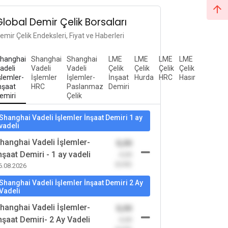
Global Demir Çelik Borsaları
emir Çelik Endeksleri, Fiyat ve Haberleri
hanghai
Shanghai
Shanghai
LME
LME
LME
LME
adeli
Vadeli
Vadeli
Çelik
Çelik
Çelik
Çelik
şlemler-
İşlemler
İşlemler-
İnşaat
Hurda
HRC
Hasır
nşaat
HRC
Paslanmaz
Demiri
emiri
Çelik
Shanghai Vadeli İşlemler İnşaat Demiri 1 ay
vadeli
hanghai Vadeli İşlemler-
0,00
nşaat Demiri - 1 ay vadeli
-0,00
(0,00)
6.08.2026
Shanghai Vadeli İşlemler İnşaat Demiri 2 Ay
Vadeli
hanghai Vadeli İşlemler-
0,00
nşaat Demiri- 2 Ay Vadeli
-0,00