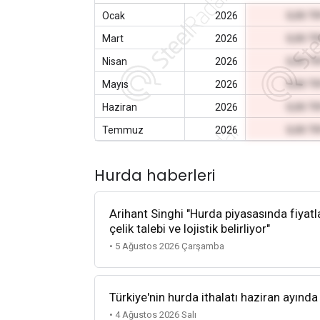
Ocak
2026
0,00 T
Mart
2026
0,00 T
Nisan
2026
0,00 T
Mayıs
2026
0,00 T
Haziran
2026
0,00 T
Temmuz
2026
0,00 T
Hurda haberleri
Arihant Singhi "Hurda piyasasında fiyatla
çelik talebi ve lojistik belirliyor"
• 5 Ağustos 2026 Çarşamba
Türkiye'nin hurda ithalatı haziran ayında
• 4 Ağustos 2026 Salı