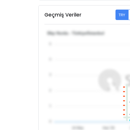
Geçmiş Veriler
TRY
Dkp Hurda - Türkiye/İstanbul
5
4
3
2
1
0
24 May
Haz '26