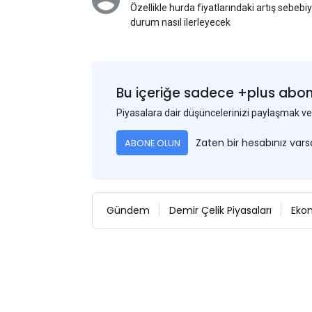
Özellikle hurda fiyatlarındaki artış sebebi
durum nasıl ilerleyecek
Bu içeriğe sadece +plus abonel
Piyasalara dair düşüncelerinizi paylaşmak
Zaten bir hesabınız var
ABONE OLUN
Gündem
Demir Çelik Piyasaları
Eko