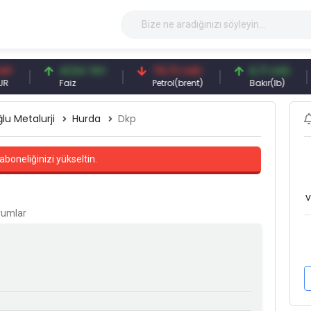
41,54 TRY
79,73 USD
6,71 USD
9
Faiz
Petrol(brent)
Bakır(lb)
G
lu Metalurji
Hurda
Dkp
aboneliğinizi yükseltin.
v
orumlar