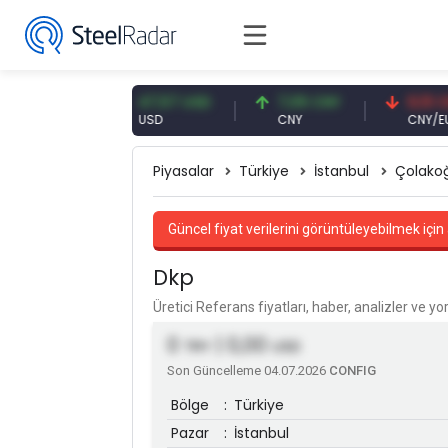
 EUR
47,57 USD
7,09 CNY
0,13 CNY
USD
CNY
CNY/EUR
Piyasalar
Türkiye
İstanbul
Çolakoğ
Güncel fiyat verilerini görüntüleyebilmek için 
Dkp
Üretici Referans fiyatları, haber, analizler ve y
0
| 0,00
TRY
USD
Son Güncelleme 04.07.2026
CONFIG
Bölge
:
Türkiye
Pazar
:
İstanbul