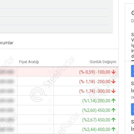
D
S
V
orumlar
İ
İ
d
Fiyat Aralığı
Günlük Değişim
,00 USD
-
(%-0,59) -100,00
,00 USD
-
(%-1,18) -200,00
S
İ
,00 USD
-
(%-1,74) -300,00
0
,00 USD
-
(%1,14) 200,00
,00 USD
-
(%2,60) 450,00
,00 USD
-
(%2,67) 450,00
S
İ
,00 USD
-
(%2,44) 400,00