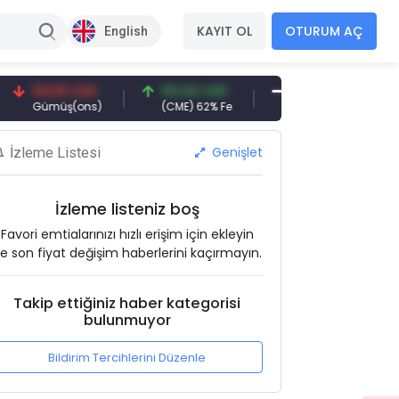
KAYIT OL
OTURUM AÇ
English
4,50 USD
94,44 USD
377,25 USD
6.
ümüş(ons)
(CME) 62% Fe
Gemi Söküm
Alt
Genişlet
İzleme Listesi
İzleme listeniz boş
Favori emtialarınızı hızlı erişim için ekleyin
e son fiyat değişim haberlerini kaçırmayın.
Takip ettiğiniz haber kategorisi
bulunmuyor
Bildirim Tercihlerini Düzenle