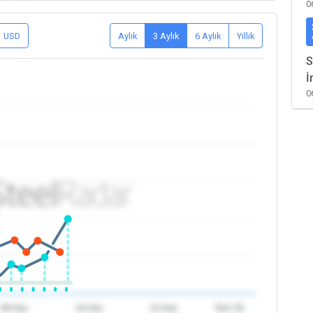
0
USD
Aylık
3 Aylık
6 Aylık
Yıllık
S
İ
0
08 Haz
16 Haz
24 Haz
Tem '26