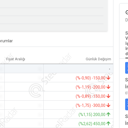
D
S
V
orumlar
İ
İ
d
Fiyat Aralığı
Günlük Değişim
-
-
-
-
-
(%-0,90) -150,00
S
İ
-
-
(%-1,19) -200,00
0
-
-
(%-0,89) -150,00
-
-
(%-1,75) -300,00
-
-
(%1,15) 200,00
S
İ
-
-
(%2,62) 450,00