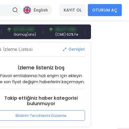
KAYIT OL
OTURUM AÇ
English
97,32 USD
96,27 USD
377,25 USD
Gümüş(ons)
(CME) 62% Fe
Gemi Söküm
A
Genişlet
İzleme Listesi
İzleme listeniz boş
Favori emtialarınızı hızlı erişim için ekleyin
e son fiyat değişim haberlerini kaçırmayın.
Takip ettiğiniz haber kategorisi
bulunmuyor
Bildirim Tercihlerini Düzenle