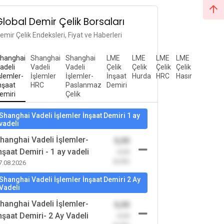
Global Demir Çelik Borsaları
emir Çelik Endeksleri, Fiyat ve Haberleri
hanghai
Shanghai
Shanghai
LME
LME
LME
LME
adeli
Vadeli
Vadeli
Çelik
Çelik
Çelik
Çelik
şlemler-
İşlemler
İşlemler-
İnşaat
Hurda
HRC
Hasır
nşaat
HRC
Paslanmaz
Demiri
emiri
Çelik
Shanghai Vadeli İşlemler İnşaat Demiri 1 ay
vadeli
hanghai Vadeli İşlemler-
0,00
nşaat Demiri - 1 ay vadeli
-0,00
(0,00)
7.08.2026
Shanghai Vadeli İşlemler İnşaat Demiri 2 Ay
Vadeli
hanghai Vadeli İşlemler-
0,00
nşaat Demiri- 2 Ay Vadeli
-0,00