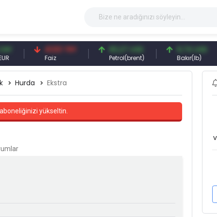
41,53 TRY
83,27 USD
6,74 USD
Faiz
Petrol(brent)
Bakır(lb)
k
Hurda
Ekstra
aboneliğinizi yükseltin.
v
orumlar