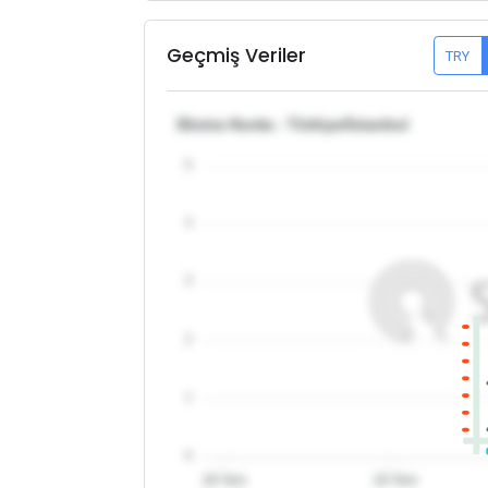
Geçmiş Veriler
TRY
Ekstra Hurda - Türkiye/İstanbul
5
4
3
2
1
0
28 Tem
29 Tem