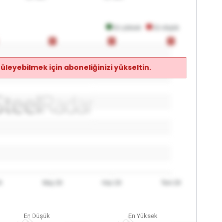
En yüksek
En düşük
0
0
0
0
0
0
üleyebilmek için aboneliğinizi yükseltin.
6
May 26
Haz 26
Tem 26
En Düşük
En Yüksek