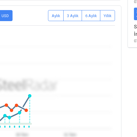
0
USD
Aylık
3 Aylık
6 Aylık
Yıllık
S
İ
0
30 Tem
31 Tem