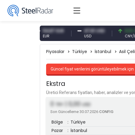
0 CNY
54,87 EUR
47,61 USD
0,13 CNY
EUR
USD
CNY/EUR
Piyasalar
Türkiye
İstanbul
Asil Çeli
Güncel fiyat verilerini görüntüleyebilmek için 
Ekstra
Üretici Referans fiyatları, haber, analizler ve y
0
| 0,00
TRY
USD
Son Güncelleme 30.07.2026
CONFIG
Bölge
:
Türkiye
Pazar
:
İstanbul