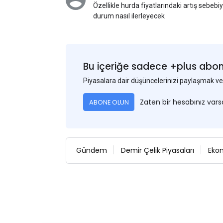
Özellikle hurda fiyatlarındaki artış sebebi
durum nasıl ilerleyecek
Bu içeriğe sadece +plus abonel
Piyasalara dair düşüncelerinizi paylaşmak
Zaten bir hesabınız var
ABONE OLUN
Gündem
Demir Çelik Piyasaları
Eko