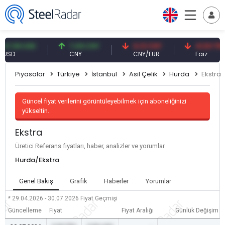
59 USD
7,09 CNY
0,13 CNY
41,53 TRY
D
CNY
CNY/EUR
Faiz
Piyasalar
Türkiye
İstanbul
Asil Çelik
Hurda
Ekstra
Güncel fiyat verilerini görüntüleyebilmek için aboneliğinizi
yükseltin.
Ekstra
Üretici Referans fiyatları, haber, analizler ve yorumlar
Hurda/Ekstra
Genel Bakış
Grafik
Haberler
Yorumlar
* 29.04.2026 - 30.07.2026
Fiyat Geçmişi
Güncelleme
Fiyat
Fiyat Aralığı
Günlük Değişim