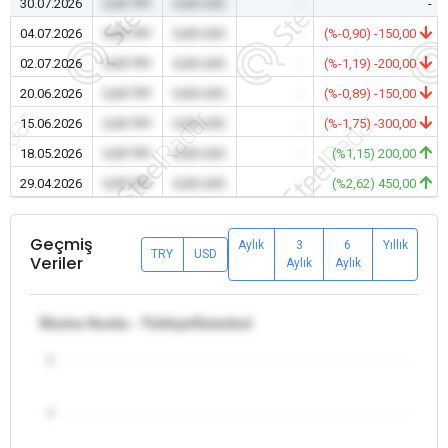
30.07.2026
0,00 TRY
0,00 USD
-
-
04.07.2026
0,00 TRY
0,00 USD
-
(%-0,90) -150,00
02.07.2026
0,00 TRY
0,00 USD
-
(%-1,19) -200,00
20.06.2026
0,00 TRY
0,00 USD
-
(%-0,89) -150,00
15.06.2026
0,00 TRY
0,00 USD
-
(%-1,75) -300,00
18.05.2026
0,00 TRY
0,00 USD
-
(%1,15) 200,00
29.04.2026
0,00 TRY
0,00 USD
-
(%2,62) 450,00
Geçmiş
Aylık
3
6
Yıllık
TRY
USD
Veriler
Aylık
Aylık
Ekstra Hurda - Türkiye/İstanbul
5
4