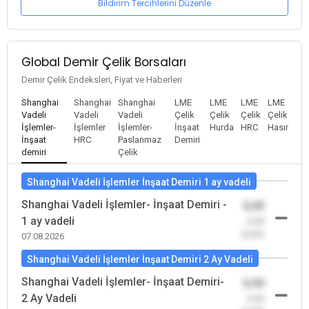
Bildirim Tercihlerini Düzenle
Global Demir Çelik Borsaları
Demir Çelik Endeksleri, Fiyat ve Haberleri
Shanghai
Shanghai
Shanghai
LME
LME
LME
LME
Vadeli
Vadeli
Vadeli
Çelik
Çelik
Çelik
Çelik
İşlemler-
İşlemler
İşlemler-
İnşaat
Hurda
HRC
Hasır
İnşaat
HRC
Paslanmaz
Demiri
demiri
Çelik
Shanghai Vadeli İşlemler İnşaat Demiri 1 ay vadeli
Shanghai Vadeli İşlemler- İnşaat Demiri -
0,00
1 ay vadeli
-0,00
(0,00)
07.08.2026
Shanghai Vadeli İşlemler İnşaat Demiri 2 Ay Vadeli
Shanghai Vadeli İşlemler- İnşaat Demiri-
0,00
2 Ay Vadeli
-0,00