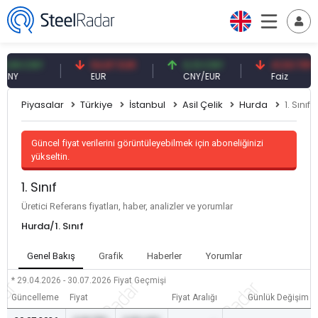
9 CNY
54,87 EUR
0,13 CNY
41,53 TRY
EUR
CNY/EUR
Faiz
Piyasalar
Türkiye
İstanbul
Asil Çelik
Hurda
1. Sınıf
Güncel fiyat verilerini görüntüleyebilmek için aboneliğinizi
yükseltin.
1. Sınıf
Üretici Referans fiyatları, haber, analizler ve yorumlar
Hurda/1. Sınıf
Genel Bakış
Grafik
Haberler
Yorumlar
* 29.04.2026 - 30.07.2026
Fiyat Geçmişi
Güncelleme
Fiyat
Fiyat Aralığı
Günlük Değişim