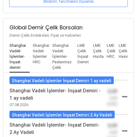
Bildirim Tercihlerini Düzenle
Global Demir Çelik Borsaları
Demir Çelik Endeksleri, Fiyat ve Haberleri
Shanghai
Shanghai
Shanghai
LME
LME
LME
LME
Vadeli
Vadeli
Vadeli
Çelik
Çelik
Çelik
Çelik
İşlemler-
İşlemler
İşlemler-
İnşaat
Hurda
HRC
Hasır
İnşaat
HRC
Paslanmaz
Demiri
demiri
Çelik
Shanghai Vadeli İşlemler İnşaat Demiri 1 ay vadeli
Shanghai Vadeli İşlemler- İnşaat Demiri -
0,00
1 ay vadeli
-0,00
(0,00)
07.08.2026
Shanghai Vadeli İşlemler İnşaat Demiri 2 Ay Vadeli
Shanghai Vadeli İşlemler- İnşaat Demiri-
0,00
2 Ay Vadeli
-0,00