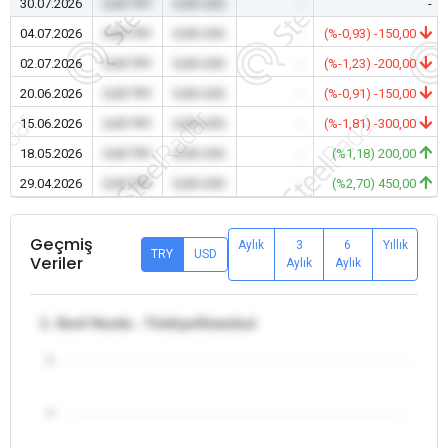
30.07.2026
0,00 TRY
0,00 USD
-
-
04.07.2026
0,00 TRY
0,00 USD
-
(%-0,93) -150,00
02.07.2026
0,00 TRY
0,00 USD
-
(%-1,23) -200,00
20.06.2026
0,00 TRY
0,00 USD
-
(%-0,91) -150,00
15.06.2026
0,00 TRY
0,00 USD
-
(%-1,81) -300,00
18.05.2026
0,00 TRY
0,00 USD
-
(%1,18) 200,00
29.04.2026
0,00 TRY
0,00 USD
-
(%2,70) 450,00
Geçmiş
Aylık
3
6
Yıllık
TRY
USD
Veriler
Aylık
Aylık
1. Sınıf Hurda - Türkiye/İstanbul
5
4