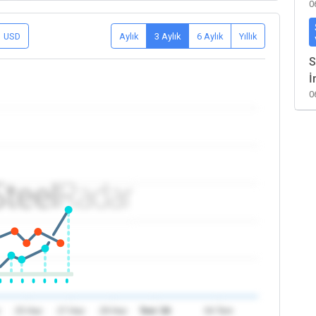
0
USD
Aylık
3 Aylık
6 Aylık
Yıllık
S
İ
0
z
25 Haz
27 Haz
29 Haz
Tem '26
04 Tem