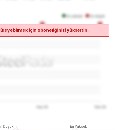
En yüksek
En düşük
0
0
0
0
üleyebilmek için aboneliğinizi yükseltin.
Haz 26
Tem 26
En Düşük
En Yüksek