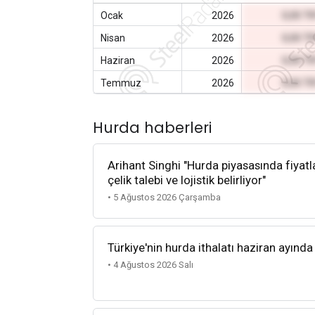
Ocak
2026
0,00 T
Nisan
2026
0,00 T
Haziran
2026
0,00 T
Temmuz
2026
0,00 T
Hurda haberleri
Arihant Singhi "Hurda piyasasında fiyatla
çelik talebi ve lojistik belirliyor"
• 5 Ağustos 2026 Çarşamba
Türkiye'nin hurda ithalatı haziran ayında
• 4 Ağustos 2026 Salı