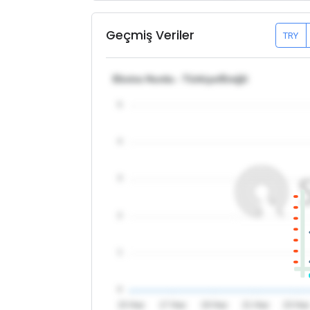
Geçmiş Veriler
TRY
Ekstra Hurda - Türkiye/Ereğli
5
4
3
2
1
0
15 Haz
17 Haz
19 Haz
21 Haz
23 Ha