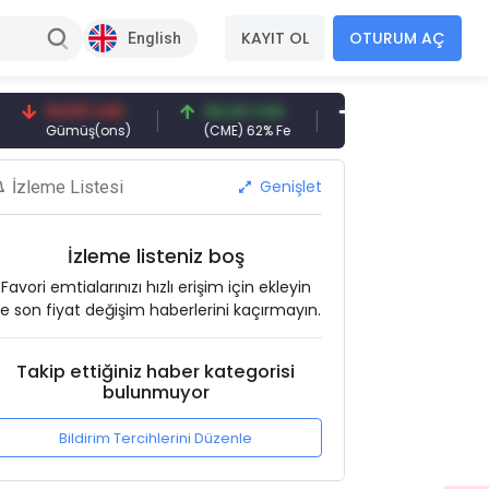
KAYIT OL
OTURUM AÇ
English
94,50 USD
94,44 USD
377,25 USD
6.
Gümüş(ons)
(CME) 62% Fe
Gemi Söküm
Al
Genişlet
İzleme Listesi
İzleme listeniz boş
Favori emtialarınızı hızlı erişim için ekleyin
e son fiyat değişim haberlerini kaçırmayın.
Takip ettiğiniz haber kategorisi
bulunmuyor
Bildirim Tercihlerini Düzenle