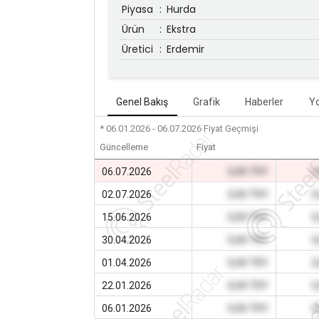
Piyasa
:
Hurda
Ürün
:
Ekstra
Üretici
:
Erdemir
Genel Bakış
Grafik
Haberler
Y
* 06.01.2026 - 06.07.2026
Fiyat Geçmişi
Güncelleme
Fiyat
06.07.2026
0,00 TRY
0
02.07.2026
0,00 TRY
0
15.06.2026
0,00 TRY
0
30.04.2026
0,00 TRY
0
01.04.2026
0,00 TRY
0
22.01.2026
0,00 TRY
0
06.01.2026
0,00 TRY
0