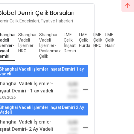
Global Demir Çelik Borsaları
emir Çelik Endeksleri, Fiyat ve Haberleri
hanghai
Shanghai
Shanghai
LME
LME
LME
LME
adeli
Vadeli
Vadeli
Çelik
Çelik
Çelik
Çelik
şlemler-
İşlemler
İşlemler-
İnşaat
Hurda
HRC
Hasır
nşaat
HRC
Paslanmaz
Demiri
emiri
Çelik
Shanghai Vadeli İşlemler İnşaat Demiri 1 ay
vadeli
hanghai Vadeli İşlemler-
0,00
nşaat Demiri - 1 ay vadeli
-0,00
(0,00)
6.08.2026
Shanghai Vadeli İşlemler İnşaat Demiri 2 Ay
Vadeli
hanghai Vadeli İşlemler-
0,00
nşaat Demiri- 2 Ay Vadeli
-0,00