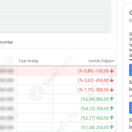
D
S
V
orumlar
İ
İ
d
Fiyat Aralığı
Günlük Değişim
,00 USD
-
(%-0,89) -150,00
,00 USD
-
(%-2,63) -450,00
S
İ
,00 USD
-
(%-1,71) -300,00
0
,00 USD
-
(%5,04) 900,00
,00 USD
-
(%4,13) 700,00
,00 USD
-
(%2,77) 450,00
S
İ
,00 USD
-
(%1,58) 250,00