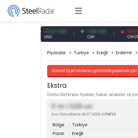
1 EUR
47,57 USD
7,09 CNY
0,13 CNY
USD
CNY
CNY/EUR
Piyasalar
Türkiye
Ereğli
Erdemir
Güncel fiyat verilerini görüntüleyebilmek için 
Ekstra
Üretici Referans fiyatları, haber, analizler ve y
0
| 0,00
TRY
USD
Son Güncelleme 06.07.2026
CONFIG
Bölge
:
Türkiye
Pazar
:
Ereğli