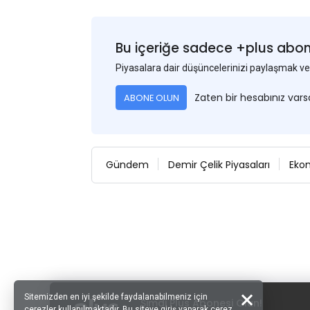
Bu içeriğe sadece +plus abonel
Piyasalara dair düşüncelerinizi paylaşmak
Zaten bir hesabınız var
ABONE OLUN
Gündem
Demir Çelik Piyasaları
Eko
Sitemizden en iyi şekilde faydalanabilmeniz için
Şimdi Plus Abonesi Olun!
çerezler kullanılmaktadır. Bu siteye giriş yaparak çerez