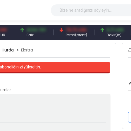
41,54 TRY
79,73 USD
6,71 USD
Faiz
Petrol(brent)
Bakır(lb)
Hurda
Ekstra
aboneliğinizi yükseltin.
v
orumlar